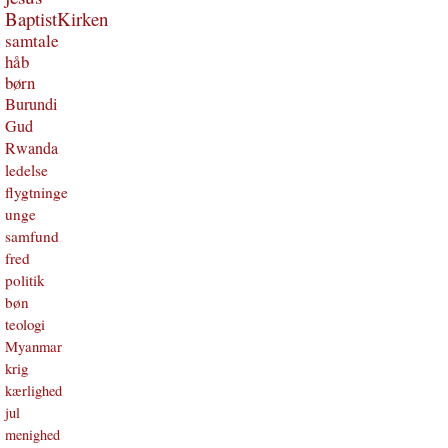
BaptistKirken
samtale
håb
børn
Burundi
Gud
Rwanda
ledelse
flygtninge
unge
samfund
fred
politik
bøn
teologi
Myanmar
krig
kærlighed
jul
menighed