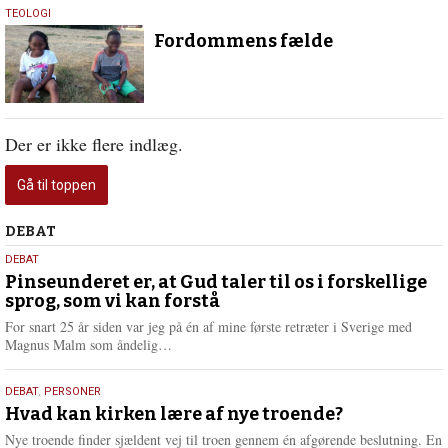
30.
TEOLOGI
juli
Fordommens fælde
2018
Der er ikke flere indlæg.
Gå til toppen
Debat
DEBAT
5.
DEBAT
august
Pinseunderet er, at Gud taler til os i forskellige
sprog, som vi kan forstå
2026
For snart 25 år siden var jeg på én af mine første retræter i Sverige med
L
Magnus Malm som åndelig…
æ
s
25.
DEBAT
,
PERSONER
m
juli
Hvad kan kirken lære af nye troende?
e
2026
r
Nye troende finder sjældent vej til troen gennem én afgørende beslutning. En