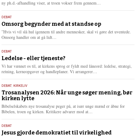
e
L
ny ph.d.-afhandling viser, at troen vokser frem gennem…
æ
s
9.
DEBAT
m
juli
Omsorg begynder med at standse op
e
2026
r
”Hvis vi vil slå hul igennem til andre mennesker, skal vi gøre det uventede.
e
L
Omsorg handler om at gå lidt…
æ
s
10.
DEBAT
m
juni
Ledelse - eller tjeneste?
e
2026
r
Vi har vænnet os til, at kirkens sprog er fyldt med låneord: ledelse, strategi,
e
L
retning, kerneopgaver og handleplaner. Vi arrangerer…
æ
s
2.
DEBAT
,
KIRKELIV
m
juni
Trosanalysen 2026: Når unge søger mening, bør
e
kirken lytte
2026
r
e
Bibelselskabets nye trosanalyse peger på, at især unge mænd er åbne for
L
Bibelen, troen og kirken. Kritikere advarer mod at…
æ
s
18.
DEBAT
m
maj
Jesus gjorde demokratiet til virkelighed
e