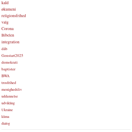
kald
økumeni
religionsfrihed
valg
Corona
Bibelen
integration
dåb
Genstart2025
demokrati
baptister
BWA
trosfrihed
menighedsliv
uddannelse
udvikling
Ukraine
klima
dialog