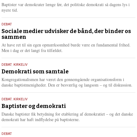
2026
r
Baptister var demokrater længe før, det politiske demokrati så dagens lys i
e
nyere tid.
18.
DEBAT
maj
Sociale medier udvisker de bånd, der binder os
sammen
2026
At have ret til sin egen opmærksomhed burde være en fundamental frihed.
Men i dag er det langt fra tilfældet.
18.
DEBAT
,
KIRKELIV
maj
Demokrati som samtale
2026
Kongregationalismen har været den gennemgående organisationsform i
danske baptistmenigheder. Den er besværlig og langsom – og til diskussion.
18.
DEBAT
,
KIRKELIV
maj
Baptister og demokrati
2026
Danske baptister fik betydning for etablering af demokratiet – og det danske
demokrati har haft indflydelse på baptisterne.
18.
DEBAT