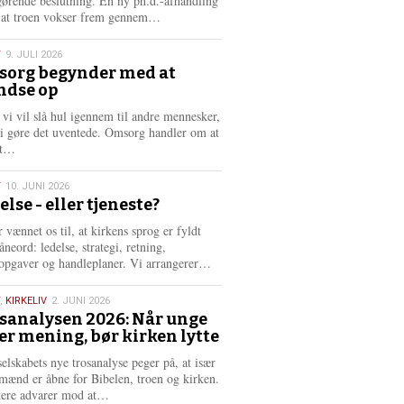
gørende beslutning. En ny ph.d.-afhandling
L
, at troen vokser frem gennem…
æ
s
T
9. JULI 2026
m
org begynder med at
e
ndse op
6
r
e
 vi vil slå hul igennem til andre mennesker,
vi gøre det uventede. Omsorg handler om at
L
dt…
æ
s
T
10. JUNI 2026
m
else - eller tjeneste?
e
6
r
 vænnet os til, at kirkens sprog er fyldt
e
neord: ledelse, strategi, retning,
L
opgaver og handleplaner. Vi arrangerer…
æ
s
,
KIRKELIV
2. JUNI 2026
m
sanalysen 2026: Når unge
e
er mening, bør kirken lytte
6
r
e
selskabets nye trosanalyse peger på, at især
mænd er åbne for Bibelen, troen og kirken.
L
kere advarer mod at…