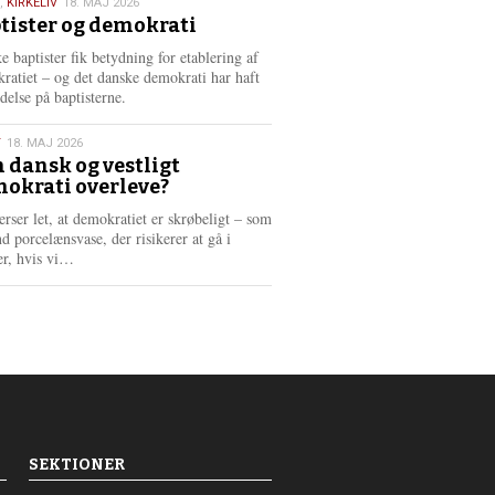
,
KIRKELIV
18. MAJ 2026
tister og demokrati
6
e baptister fik betydning for etablering af
ratiet – og det danske demokrati har haft
delse på baptisterne.
T
18. MAJ 2026
 dansk og vestligt
okrati overleve?
6
erser let, at demokratiet er skrøbeligt – som
d porcelænsvase, der risikerer at gå i
L
er, hvis vi…
æ
s
m
e
r
e
SEKTIONER