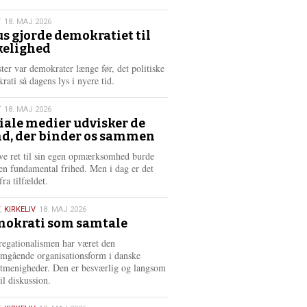
æ
s
T
18. MAJ 2026
m
us gjorde demokratiet til
e
kelighed
6
r
e
ster var demokrater længe før, det politiske
rati så dagens lys i nyere tid.
T
18. MAJ 2026
iale medier udvisker de
d, der binder os sammen
6
ve ret til sin egen opmærksomhed burde
en fundamental frihed. Men i dag er det
fra tilfældet.
,
KIRKELIV
18. MAJ 2026
okrati som samtale
6
egationalismen har været den
mgående organisationsform i danske
stmenigheder. Den er besværlig og langsom
il diskussion.