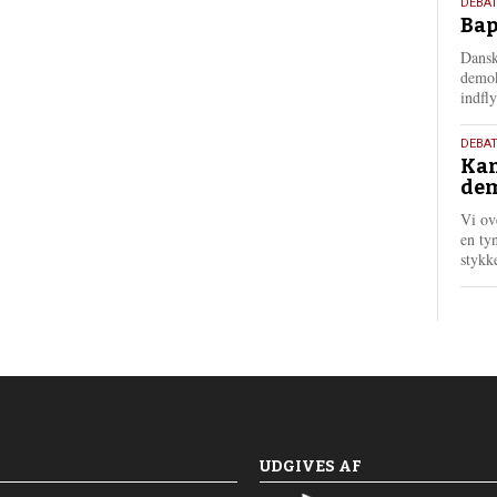
18.
DEBAT
Bap
maj
202
Dansk
demok
indfly
18.
DEBA
Kan
maj
dem
202
Vi ov
en tyn
stykk
UDGIVES AF