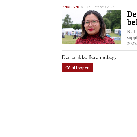
30.
PERSONER
30. SEPTEMBER 2022
De
september
2022
be
Biak 
suppl
202
Der er ikke flere indlæg.
Gå til toppen