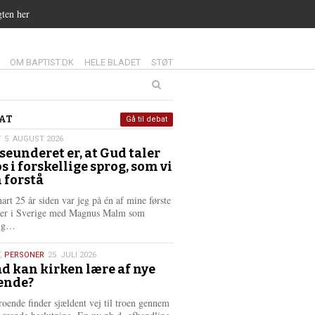
gten her
14.0:
15.0:
16.0:
OM BAPTIST.DK
HELE BLADET
STØT
at
AT
Gå til debat
T
5. AUGUST 2026
seunderet er, at Gud taler
st
os i forskellige sprog, som vi
6
 forstå
nart 25 år siden var jeg på én af mine første
ter i Sverige med Magnus Malm som
L
lig…
æ
s
,
PERSONER
25. JULI 2026
m
d kan kirken lære af nye
e
ende?
6
r
e
roende finder sjældent vej til troen gennem