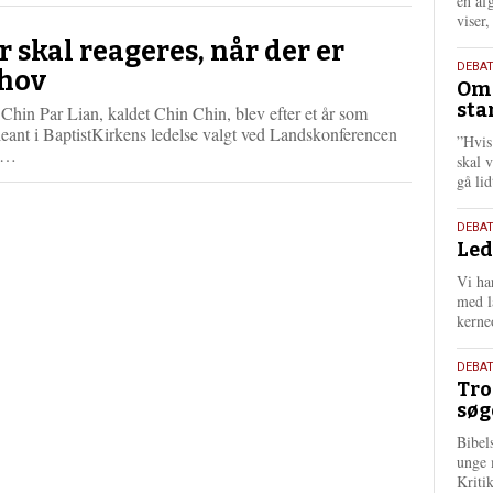
én af
viser
r skal reageres, når der er
9.
DEBA
hov
Oms
juli
sta
Chin Par Lian, kaldet Chin Chin, blev efter et år som
202
eant i BaptistKirkens ledelse valgt ved Landskonferencen
”Hvis
L
2…
skal 
æ
gå li
s
m
10.
DEBA
e
Led
juni
r
202
e
Vi har
med lå
kerne
2.
DEBAT
Tro
juni
søg
202
Bibel
unge 
Kriti