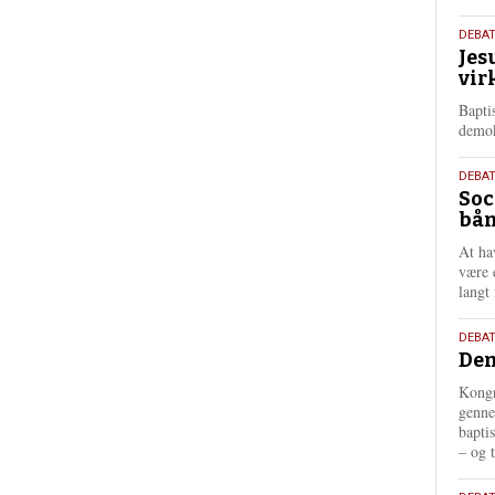
18.
DEBA
Jes
maj
vir
202
Bapti
demok
18.
DEBA
Soc
maj
bån
202
At ha
være 
langt 
18.
DEBAT
Dem
maj
202
Kongr
genne
bapti
– og t