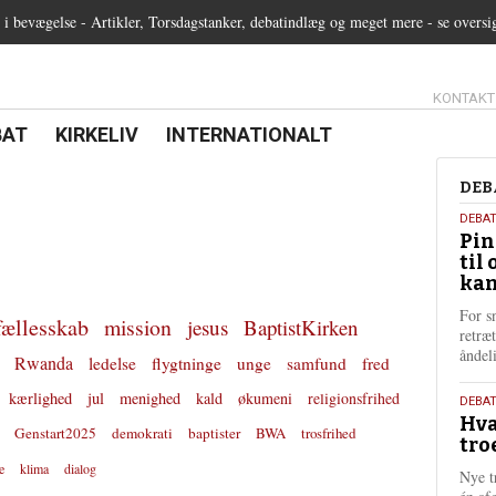
 bevægelse - Artikler, Torsdagstanker, debatindlæg og meget mere - se oversi
13.0:
KONTAKT
0:
21.0:
22.0:
BAT
KIRKELIV
INTERNATIONALT
Deb
DEB
5.
DEBA
Pin
augu
til 
202
kan
For s
fællesskab
mission
jesus
BaptistKirken
retræ
ånde
Rwanda
ledelse
flygtninge
unge
samfund
fred
kærlighed
jul
menighed
kald
økumeni
religionsfrihed
25.
DEBAT
Hva
juli
Genstart2025
demokrati
baptister
BWA
trosfrihed
tro
202
e
klima
dialog
Nye t