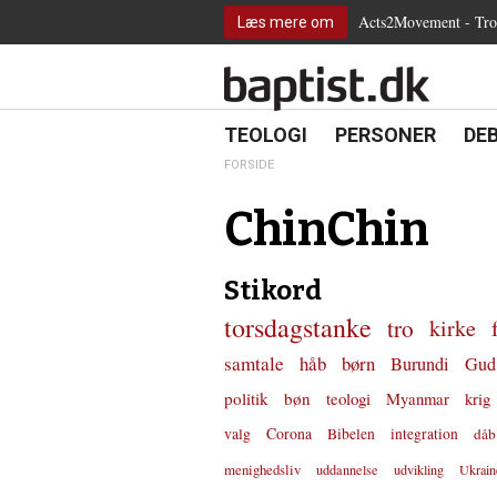
2.0:
Spring
Vend
Gå
Teologi
Acts2Movement - Tro i
Læs mere om
3.0:
menu
tilbage
til
Personer
4.0:
over
til
vores
Debat
5.0:
og
forsiden
guide
Kirkeliv
6.0:
gå
for
Internationalt
til
tilgængelighed
18.0:
19.0:
20.
8.0:
TEOLOGI
PERSONER
DE
Teologi
indhold
9.0:
Personer
FORSIDE
10.0:
Debat
11.0:
Kirkeliv
ChinChin
12.0:
Internationalt
Stikord
torsdagstanke
tro
kirke
samtale
håb
børn
Burundi
Gud
politik
bøn
teologi
Myanmar
krig
valg
Corona
Bibelen
integration
dåb
menighedsliv
uddannelse
udvikling
Ukrain