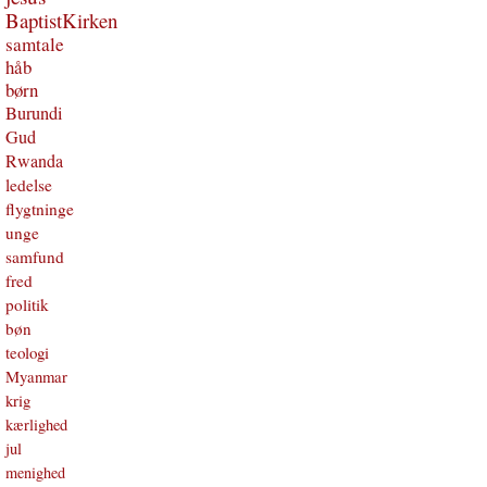
BaptistKirken
samtale
håb
børn
Burundi
Gud
Rwanda
ledelse
flygtninge
unge
samfund
fred
politik
bøn
teologi
Myanmar
krig
kærlighed
jul
menighed