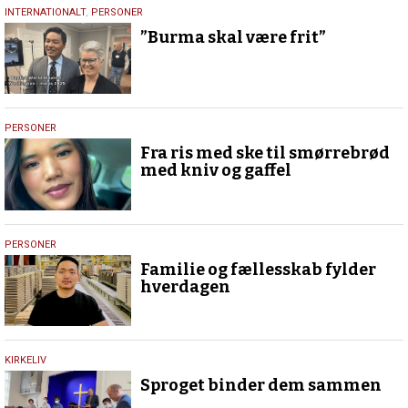
9.
INTERNATIONALT
,
PERSONER
marts
”Burma skal være frit”
2025
16.
PERSONER
oktober
Fra ris med ske til smørrebrød
2023
med kniv og gaffel
26.
PERSONER
juli
Familie og fællesskab fylder
2023
hverdagen
25.
KIRKELIV
august
Sproget binder dem sammen
2021