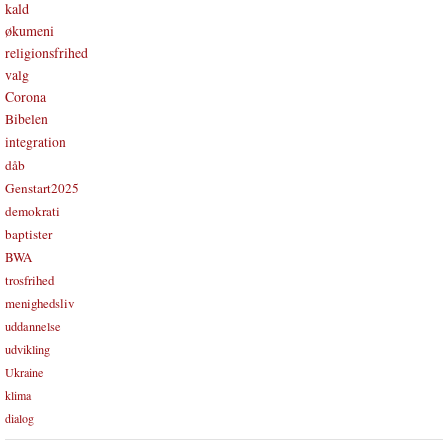
kald
økumeni
religionsfrihed
valg
Corona
Bibelen
integration
dåb
Genstart2025
demokrati
baptister
BWA
trosfrihed
menighedsliv
uddannelse
udvikling
Ukraine
klima
dialog