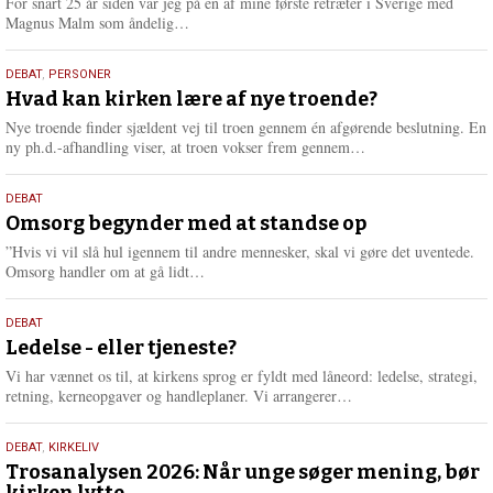
For snart 25 år siden var jeg på én af mine første retræter i Sverige med
L
Magnus Malm som åndelig…
æ
s
25.
DEBAT
,
PERSONER
m
juli
Hvad kan kirken lære af nye troende?
e
2026
r
Nye troende finder sjældent vej til troen gennem én afgørende beslutning. En
e
L
ny ph.d.-afhandling viser, at troen vokser frem gennem…
æ
s
9.
DEBAT
m
juli
Omsorg begynder med at standse op
e
2026
r
”Hvis vi vil slå hul igennem til andre mennesker, skal vi gøre det uventede.
e
L
Omsorg handler om at gå lidt…
æ
s
10.
DEBAT
m
juni
Ledelse - eller tjeneste?
e
2026
r
Vi har vænnet os til, at kirkens sprog er fyldt med låneord: ledelse, strategi,
e
L
retning, kerneopgaver og handleplaner. Vi arrangerer…
æ
s
2.
DEBAT
,
KIRKELIV
m
juni
Trosanalysen 2026: Når unge søger mening, bør
e
kirken lytte