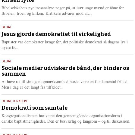
2026
r
e
Bibelselskabets nye trosanalyse peger på, at især unge mænd er åbne for
L
Bibelen, troen og kirken. Kritikere advarer mod at…
æ
s
18.
DEBAT
m
maj
Jesus gjorde demokratiet til virkelighed
e
2026
r
Baptister var demokrater længe før, det politiske demokrati så dagens lys i
e
nyere tid.
18.
DEBAT
maj
Sociale medier udvisker de bånd, der binder os
sammen
2026
At have ret til sin egen opmærksomhed burde være en fundamental frihed.
Men i dag er det langt fra tilfældet.
18.
DEBAT
,
KIRKELIV
maj
Demokrati som samtale
2026
Kongregationalismen har været den gennemgående organisationsform i
danske baptistmenigheder. Den er besværlig og langsom – og til diskussion.