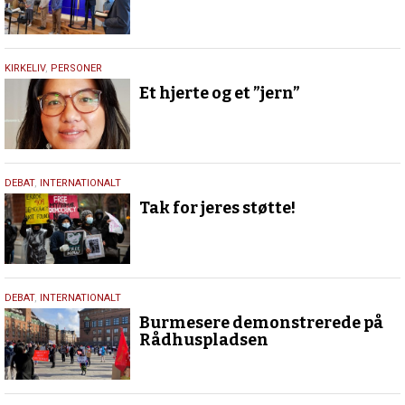
11.
KIRKELIV
,
PERSONER
august
Et hjerte og et ”jern”
2021
17.
DEBAT
,
INTERNATIONALT
marts
Tak for jeres støtte!
2021
9.
DEBAT
,
INTERNATIONALT
februar
Burmesere demonstrerede på
2021
Rådhuspladsen