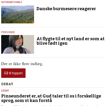
5.
INTERNATIONALT
februar
Danske burmesere reagerer
2021
7.
PERSONER
oktober
At flygte til et nyt land er som at
2020
blive født igen
Der er ikke flere indlæg.
Gå til toppen
Debat
DEBAT
5.
DEBAT
august
Pinseunderet er, at Gud taler til os i forskellige
sprog, som vi kan forstå
2026