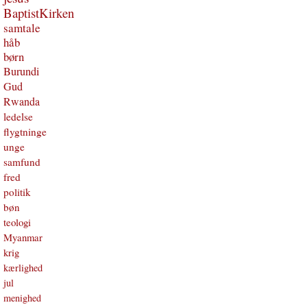
BaptistKirken
samtale
håb
børn
Burundi
Gud
Rwanda
ledelse
flygtninge
unge
samfund
fred
politik
bøn
teologi
Myanmar
krig
kærlighed
jul
menighed