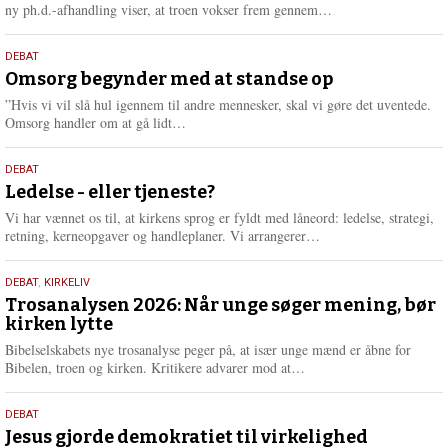
e
L
ny ph.d.-afhandling viser, at troen vokser frem gennem…
æ
s
9.
DEBAT
m
juli
Omsorg begynder med at standse op
e
2026
r
”Hvis vi vil slå hul igennem til andre mennesker, skal vi gøre det uventede.
e
L
Omsorg handler om at gå lidt…
æ
s
10.
DEBAT
m
juni
Ledelse - eller tjeneste?
e
2026
r
Vi har vænnet os til, at kirkens sprog er fyldt med låneord: ledelse, strategi,
e
L
retning, kerneopgaver og handleplaner. Vi arrangerer…
æ
s
2.
DEBAT
,
KIRKELIV
m
juni
Trosanalysen 2026: Når unge søger mening, bør
e
kirken lytte
2026
r
e
Bibelselskabets nye trosanalyse peger på, at især unge mænd er åbne for
L
Bibelen, troen og kirken. Kritikere advarer mod at…
æ
s
18.
DEBAT
m
maj
Jesus gjorde demokratiet til virkelighed
e