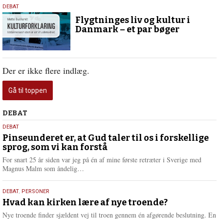
5.
DEBAT
december
Flygtninges liv og kultur i
2017
Danmark – et par bøger
Der er ikke flere indlæg.
Gå til toppen
Debat
DEBAT
5.
DEBAT
august
Pinseunderet er, at Gud taler til os i forskellige
sprog, som vi kan forstå
2026
For snart 25 år siden var jeg på én af mine første retræter i Sverige med
L
Magnus Malm som åndelig…
æ
s
25.
DEBAT
,
PERSONER
m
juli
Hvad kan kirken lære af nye troende?
e
2026
r
Nye troende finder sjældent vej til troen gennem én afgørende beslutning. En