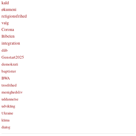
kald
økumeni
religionsfrihed
valg
Corona
Bibelen
integration
dåb
Genstart2025
demokrati
baptister
BWA
trosfrihed
menighedsliv
uddannelse
udvikling
Ukraine
klima
dialog