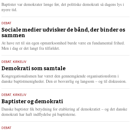
2026
r
Baptister var demokrater længe før, det politiske demokrati så dagens lys i
e
nyere tid.
18.
DEBAT
maj
Sociale medier udvisker de bånd, der binder os
sammen
2026
At have ret til sin egen opmærksomhed burde være en fundamental frihed.
Men i dag er det langt fra tilfældet.
18.
DEBAT
,
KIRKELIV
maj
Demokrati som samtale
2026
Kongregationalismen har været den gennemgående organisationsform i
danske baptistmenigheder. Den er besværlig og langsom – og til diskussion.
18.
DEBAT
,
KIRKELIV
maj
Baptister og demokrati
2026
Danske baptister fik betydning for etablering af demokratiet – og det danske
demokrati har haft indflydelse på baptisterne.
18.
DEBAT