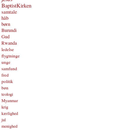
BaptistKirken
samtale
håb
børn
Burundi
Gud
Rwanda
ledelse
flygtninge
unge
samfund
fred
politik
bøn
teologi
Myanmar
krig
kærlighed
jul
menighed