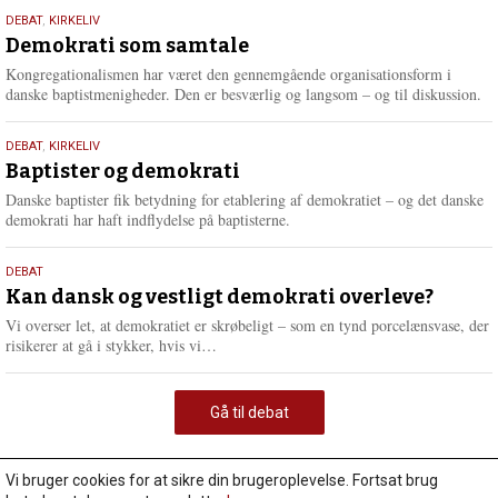
18.
DEBAT
,
KIRKELIV
maj
Demokrati som samtale
2026
Kongregationalismen har været den gennemgående organisationsform i
danske baptistmenigheder. Den er besværlig og langsom – og til diskussion.
18.
DEBAT
,
KIRKELIV
maj
Baptister og demokrati
2026
Danske baptister fik betydning for etablering af demokratiet – og det danske
demokrati har haft indflydelse på baptisterne.
18.
DEBAT
maj
Kan dansk og vestligt demokrati overleve?
2026
Vi overser let, at demokratiet er skrøbeligt – som en tynd porcelænsvase, der
L
risikerer at gå i stykker, hvis vi…
æ
s
m
Gå til debat
e
r
e
Vi bruger cookies for at sikre din brugeroplevelse. Fortsat brug