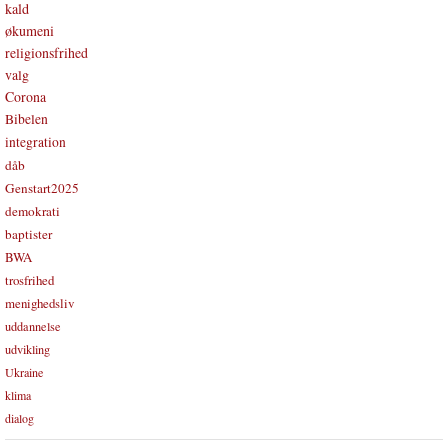
kald
økumeni
religionsfrihed
valg
Corona
Bibelen
integration
dåb
Genstart2025
demokrati
baptister
BWA
trosfrihed
menighedsliv
uddannelse
udvikling
Ukraine
klima
dialog