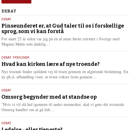
Debat
DEBAT
5.
DEBAT
august
Pinseunderet er, at Gud taler til os i forskellige
sprog, som vi kan forstå
2026
For snart 25 år siden var jeg på én af mine første retræter i Sverige med
L
Magnus Malm som åndelig…
æ
s
25.
DEBAT
,
PERSONER
m
juli
Hvad kan kirken lære af nye troende?
e
2026
r
Nye troende finder sjældent vej til troen gennem én afgørende beslutning. En
e
L
ny ph.d.-afhandling viser, at troen vokser frem gennem…
æ
s
9.
DEBAT
m
juli
Omsorg begynder med at standse op
e
2026
r
”Hvis vi vil slå hul igennem til andre mennesker, skal vi gøre det uventede.
e
L
Omsorg handler om at gå lidt…
æ
s
10.
DEBAT
m
Ledelse - eller tjeneste?