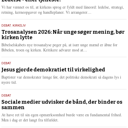
juni
e
2026
r
Vi har vænnet os til, at kirkens sprog er fyldt med låneord: ledelse, strategi,
e
L
retning, kerneopgaver og handleplaner. Vi arrangerer…
æ
s
2.
DEBAT
,
KIRKELIV
m
juni
Trosanalysen 2026: Når unge søger mening, bør
e
kirken lytte
2026
r
e
Bibelselskabets nye trosanalyse peger på, at især unge mænd er åbne for
L
Bibelen, troen og kirken. Kritikere advarer mod at…
æ
s
18.
DEBAT
m
maj
Jesus gjorde demokratiet til virkelighed
e
2026
r
Baptister var demokrater længe før, det politiske demokrati så dagens lys i
e
nyere tid.
18.
DEBAT
maj
Sociale medier udvisker de bånd, der binder os
sammen
2026
At have ret til sin egen opmærksomhed burde være en fundamental frihed.
Men i dag er det langt fra tilfældet.