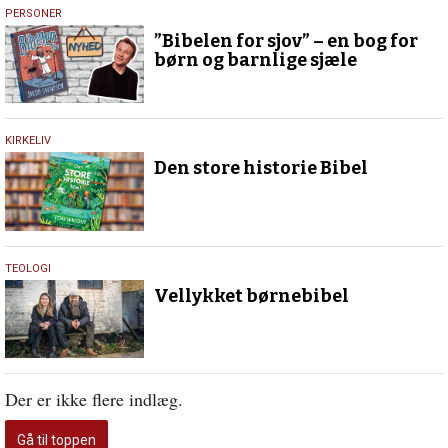
11.
PERSONER
november
”Bibelen for sjov” – en bog for
2024
børn og barnlige sjæle
15.
KIRKELIV
august
Den store historie Bibel
2024
4.
TEOLOGI
maj
Vellykket børnebibel
2022
Der er ikke flere indlæg.
Gå til toppen