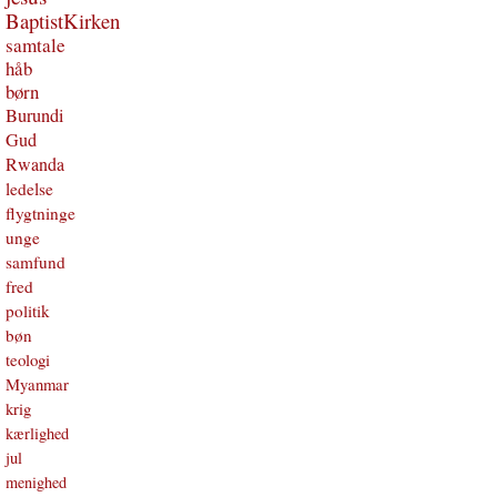
BaptistKirken
samtale
håb
børn
Burundi
Gud
Rwanda
ledelse
flygtninge
unge
samfund
fred
politik
bøn
teologi
Myanmar
krig
kærlighed
jul
menighed