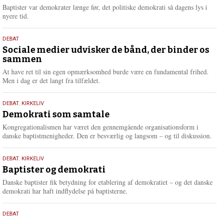
2026
r
Baptister var demokrater længe før, det politiske demokrati så dagens lys i
e
nyere tid.
18.
DEBAT
maj
Sociale medier udvisker de bånd, der binder os
sammen
2026
At have ret til sin egen opmærksomhed burde være en fundamental frihed.
Men i dag er det langt fra tilfældet.
18.
DEBAT
,
KIRKELIV
maj
Demokrati som samtale
2026
Kongregationalismen har været den gennemgående organisationsform i
danske baptistmenigheder. Den er besværlig og langsom – og til diskussion.
18.
DEBAT
,
KIRKELIV
maj
Baptister og demokrati
2026
Danske baptister fik betydning for etablering af demokratiet – og det danske
demokrati har haft indflydelse på baptisterne.
18.
DEBAT