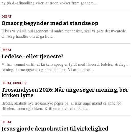
e
L
ny ph.d.-afhandling viser, at troen vokser frem gennem…
æ
s
9.
DEBAT
m
juli
Omsorg begynder med at standse op
e
2026
r
”Hvis vi vil slå hul igennem til andre mennesker, skal vi gøre det uventede.
e
L
Omsorg handler om at gå lidt…
æ
s
10.
DEBAT
m
juni
Ledelse - eller tjeneste?
e
2026
r
Vi har vænnet os til, at kirkens sprog er fyldt med låneord: ledelse, strategi,
e
L
retning, kerneopgaver og handleplaner. Vi arrangerer…
æ
s
2.
DEBAT
,
KIRKELIV
m
juni
Trosanalysen 2026: Når unge søger mening, bør
e
kirken lytte
2026
r
e
Bibelselskabets nye trosanalyse peger på, at især unge mænd er åbne for
L
Bibelen, troen og kirken. Kritikere advarer mod at…
æ
s
18.
DEBAT
m
maj
Jesus gjorde demokratiet til virkelighed
e