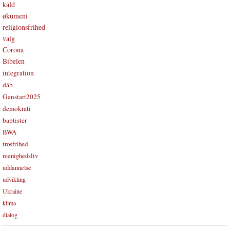
kald
økumeni
religionsfrihed
valg
Corona
Bibelen
integration
dåb
Genstart2025
demokrati
baptister
BWA
trosfrihed
menighedsliv
uddannelse
udvikling
Ukraine
klima
dialog