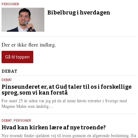
20.
PERSONER
februar
Bibelbrug i hverdagen
2025
Der er ikke flere indlæg.
Gå til toppen
Debat
DEBAT
5.
DEBAT
august
Pinseunderet er, at Gud taler til os i forskellige
sprog, som vi kan forstå
2026
For snart 25 år siden var jeg på én af mine første retræter i Sverige med
L
Magnus Malm som åndelig…
æ
s
25.
DEBAT
,
PERSONER
m
juli
Hvad kan kirken lære af nye troende?
e
2026
r
Nye troende finder sjældent vej til troen gennem én afgørende beslutning. En