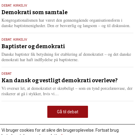
18.
DEBAT
,
KIRKELIV
maj
Demokrati som samtale
2026
Kongregationalismen har været den gennemgående organisationsform i
danske baptistmenigheder. Den er besværlig og langsom – og til diskussion.
18.
DEBAT
,
KIRKELIV
maj
Baptister og demokrati
2026
Danske baptister fik betydning for etablering af demokratiet – og det danske
demokrati har haft indflydelse på baptisterne.
18.
DEBAT
maj
Kan dansk og vestligt demokrati overleve?
2026
Vi overser let, at demokratiet er skrøbeligt – som en tynd porcelænsvase, der
L
risikerer at gå i stykker, hvis vi…
æ
s
m
Gå til debat
e
r
e
Vi bruger cookies for at sikre din brugeroplevelse. Fortsat brug