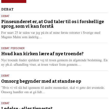
Debat
DEBAT
5.
DEBAT
august
Pinseunderet er, at Gud taler til os i forskellige
sprog, som vi kan forstå
2026
For snart 25 år siden var jeg på én af mine første retræter i Sverige med
L
Magnus Malm som åndelig…
æ
s
25.
DEBAT
,
PERSONER
m
juli
Hvad kan kirken lære af nye troende?
e
2026
r
Nye troende finder sjældent vej til troen gennem én afgørende beslutning. En
e
L
ny ph.d.-afhandling viser, at troen vokser frem gennem…
æ
s
9.
DEBAT
m
juli
Omsorg begynder med at standse op
e
2026
r
”Hvis vi vil slå hul igennem til andre mennesker, skal vi gøre det uventede.
e
L
Omsorg handler om at gå lidt…
æ
s
10.
DEBAT
m
Ledelse - eller tjeneste?