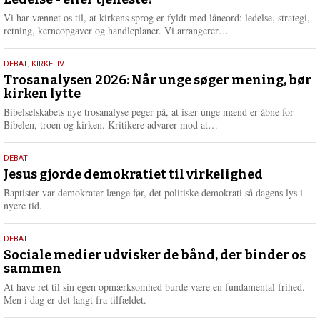
juni
e
2026
r
Vi har vænnet os til, at kirkens sprog er fyldt med låneord: ledelse, strategi,
e
L
retning, kerneopgaver og handleplaner. Vi arrangerer…
æ
s
2.
DEBAT
,
KIRKELIV
m
juni
Trosanalysen 2026: Når unge søger mening, bør
e
kirken lytte
2026
r
e
Bibelselskabets nye trosanalyse peger på, at især unge mænd er åbne for
L
Bibelen, troen og kirken. Kritikere advarer mod at…
æ
s
18.
DEBAT
m
maj
Jesus gjorde demokratiet til virkelighed
e
2026
r
Baptister var demokrater længe før, det politiske demokrati så dagens lys i
e
nyere tid.
18.
DEBAT
maj
Sociale medier udvisker de bånd, der binder os
sammen
2026
At have ret til sin egen opmærksomhed burde være en fundamental frihed.
Men i dag er det langt fra tilfældet.