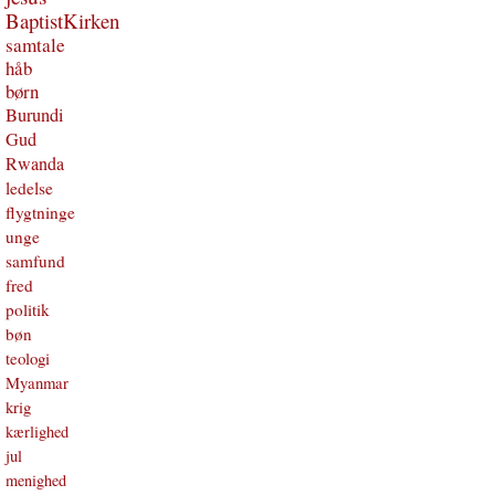
BaptistKirken
samtale
håb
børn
Burundi
Gud
Rwanda
ledelse
flygtninge
unge
samfund
fred
politik
bøn
teologi
Myanmar
krig
kærlighed
jul
menighed