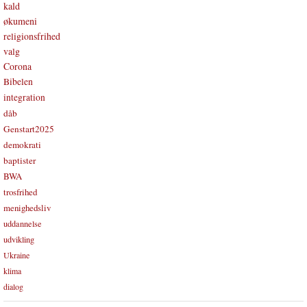
kald
økumeni
religionsfrihed
valg
Corona
Bibelen
integration
dåb
Genstart2025
demokrati
baptister
BWA
trosfrihed
menighedsliv
uddannelse
udvikling
Ukraine
klima
dialog