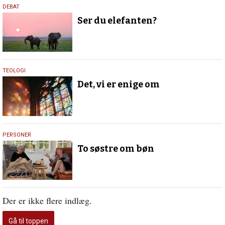
24.
DEBAT
oktober
Ser du elefanten?
2024
29.
TEOLOGI
juli
Det, vi er enige om
2022
8.
PERSONER
februar
To søstre om bøn
2022
Der er ikke flere indlæg.
Gå til toppen