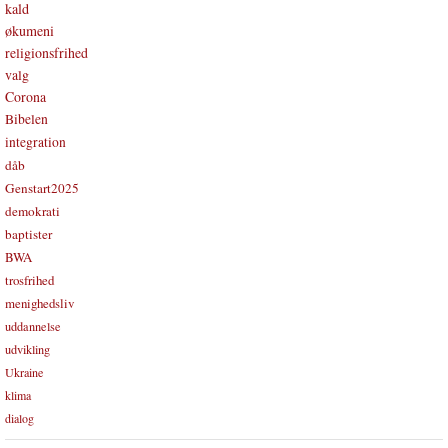
kald
økumeni
religionsfrihed
valg
Corona
Bibelen
integration
dåb
Genstart2025
demokrati
baptister
BWA
trosfrihed
menighedsliv
uddannelse
udvikling
Ukraine
klima
dialog