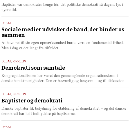
2026
r
Baptister var demokrater længe før, det politiske demokrati så dagens lys i
e
nyere tid.
18.
DEBAT
maj
Sociale medier udvisker de bånd, der binder os
sammen
2026
At have ret til sin egen opmærksomhed burde være en fundamental frihed.
Men i dag er det langt fra tilfældet.
18.
DEBAT
,
KIRKELIV
maj
Demokrati som samtale
2026
Kongregationalismen har været den gennemgående organisationsform i
danske baptistmenigheder. Den er besværlig og langsom – og til diskussion.
18.
DEBAT
,
KIRKELIV
maj
Baptister og demokrati
2026
Danske baptister fik betydning for etablering af demokratiet – og det danske
demokrati har haft indflydelse på baptisterne.
18.
DEBAT