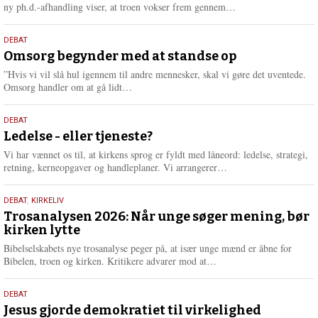
e
L
ny ph.d.-afhandling viser, at troen vokser frem gennem…
æ
s
9.
DEBAT
m
juli
Omsorg begynder med at standse op
e
2026
r
”Hvis vi vil slå hul igennem til andre mennesker, skal vi gøre det uventede.
e
L
Omsorg handler om at gå lidt…
æ
s
10.
DEBAT
m
juni
Ledelse - eller tjeneste?
e
2026
r
Vi har vænnet os til, at kirkens sprog er fyldt med låneord: ledelse, strategi,
e
L
retning, kerneopgaver og handleplaner. Vi arrangerer…
æ
s
2.
DEBAT
,
KIRKELIV
m
juni
Trosanalysen 2026: Når unge søger mening, bør
e
kirken lytte
2026
r
e
Bibelselskabets nye trosanalyse peger på, at især unge mænd er åbne for
L
Bibelen, troen og kirken. Kritikere advarer mod at…
æ
s
18.
DEBAT
m
maj
Jesus gjorde demokratiet til virkelighed
e