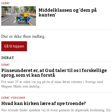
1.
DEBAT
juli
Middelklassen og ’dem på
2024
kanten’
Der er ikke flere indlæg.
Gå til toppen
Debat
DEBAT
5.
DEBAT
august
Pinseunderet er, at Gud taler til os i forskellige
sprog, som vi kan forstå
2026
For snart 25 år siden var jeg på én af mine første retræter i Sverige med
L
Magnus Malm som åndelig…
æ
s
25.
DEBAT
,
PERSONER
m
juli
Hvad kan kirken lære af nye troende?
e
2026
r
Nye troende finder sjældent vej til troen gennem én afgørende beslutning. En