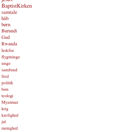
BaptistKirken
samtale
håb
børn
Burundi
Gud
Rwanda
ledelse
flygtninge
unge
samfund
fred
politik
bøn
teologi
Myanmar
krig
kærlighed
jul
menighed