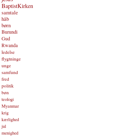
BaptistKirken
samtale
håb
børn
Burundi
Gud
Rwanda
ledelse
flygtninge
unge
samfund
fred
politik
bøn
teologi
Myanmar
krig
kærlighed
jul
menighed