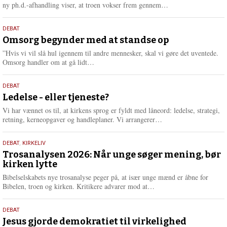
e
L
ny ph.d.-afhandling viser, at troen vokser frem gennem…
æ
s
9.
DEBAT
m
juli
Omsorg begynder med at standse op
e
2026
r
”Hvis vi vil slå hul igennem til andre mennesker, skal vi gøre det uventede.
e
L
Omsorg handler om at gå lidt…
æ
s
10.
DEBAT
m
juni
Ledelse - eller tjeneste?
e
2026
r
Vi har vænnet os til, at kirkens sprog er fyldt med låneord: ledelse, strategi,
e
L
retning, kerneopgaver og handleplaner. Vi arrangerer…
æ
s
2.
DEBAT
,
KIRKELIV
m
juni
Trosanalysen 2026: Når unge søger mening, bør
e
kirken lytte
2026
r
e
Bibelselskabets nye trosanalyse peger på, at især unge mænd er åbne for
L
Bibelen, troen og kirken. Kritikere advarer mod at…
æ
s
18.
DEBAT
m
maj
Jesus gjorde demokratiet til virkelighed
e