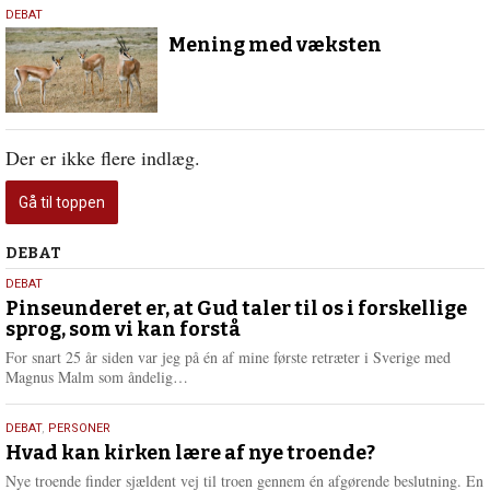
29.
DEBAT
november
Mening med væksten
2016
Der er ikke flere indlæg.
Gå til toppen
Debat
DEBAT
5.
DEBAT
august
Pinseunderet er, at Gud taler til os i forskellige
sprog, som vi kan forstå
2026
For snart 25 år siden var jeg på én af mine første retræter i Sverige med
L
Magnus Malm som åndelig…
æ
s
25.
DEBAT
,
PERSONER
m
juli
Hvad kan kirken lære af nye troende?
e
2026
r
Nye troende finder sjældent vej til troen gennem én afgørende beslutning. En