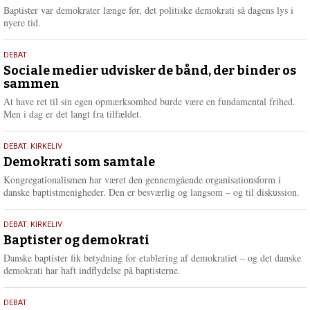
2026
r
Baptister var demokrater længe før, det politiske demokrati så dagens lys i
e
nyere tid.
18.
DEBAT
maj
Sociale medier udvisker de bånd, der binder os
sammen
2026
At have ret til sin egen opmærksomhed burde være en fundamental frihed.
Men i dag er det langt fra tilfældet.
18.
DEBAT
,
KIRKELIV
maj
Demokrati som samtale
2026
Kongregationalismen har været den gennemgående organisationsform i
danske baptistmenigheder. Den er besværlig og langsom – og til diskussion.
18.
DEBAT
,
KIRKELIV
maj
Baptister og demokrati
2026
Danske baptister fik betydning for etablering af demokratiet – og det danske
demokrati har haft indflydelse på baptisterne.
18.
DEBAT