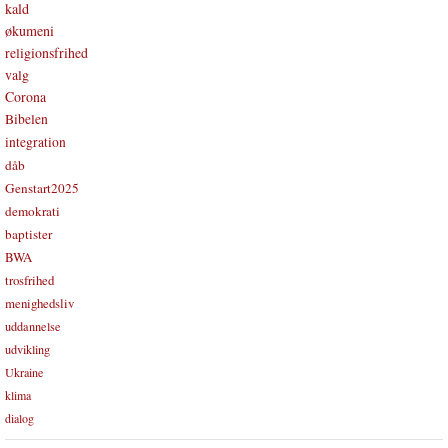
kald
økumeni
religionsfrihed
valg
Corona
Bibelen
integration
dåb
Genstart2025
demokrati
baptister
BWA
trosfrihed
menighedsliv
uddannelse
udvikling
Ukraine
klima
dialog