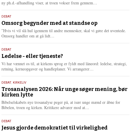
e
L
ny ph.d.-afhandling viser, at troen vokser frem gennem…
æ
s
9.
DEBAT
m
juli
Omsorg begynder med at standse op
e
2026
r
”Hvis vi vil slå hul igennem til andre mennesker, skal vi gøre det uventede.
e
L
Omsorg handler om at gå lidt…
æ
s
10.
DEBAT
m
juni
Ledelse - eller tjeneste?
e
2026
r
Vi har vænnet os til, at kirkens sprog er fyldt med låneord: ledelse, strategi,
e
L
retning, kerneopgaver og handleplaner. Vi arrangerer…
æ
s
2.
DEBAT
,
KIRKELIV
m
juni
Trosanalysen 2026: Når unge søger mening, bør
e
kirken lytte
2026
r
e
Bibelselskabets nye trosanalyse peger på, at især unge mænd er åbne for
L
Bibelen, troen og kirken. Kritikere advarer mod at…
æ
s
18.
DEBAT
m
maj
Jesus gjorde demokratiet til virkelighed
e