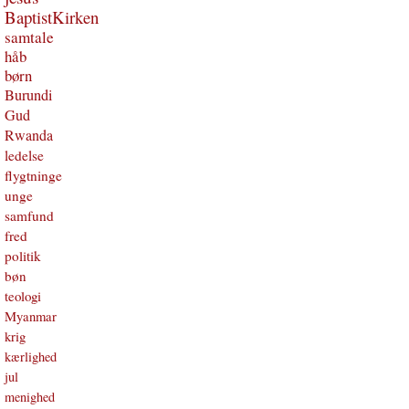
BaptistKirken
samtale
håb
børn
Burundi
Gud
Rwanda
ledelse
flygtninge
unge
samfund
fred
politik
bøn
teologi
Myanmar
krig
kærlighed
jul
menighed