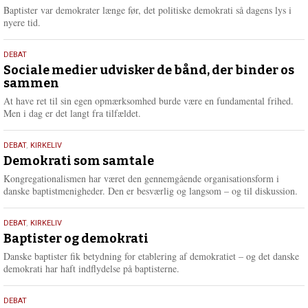
2026
r
Baptister var demokrater længe før, det politiske demokrati så dagens lys i
e
nyere tid.
18.
DEBAT
maj
Sociale medier udvisker de bånd, der binder os
sammen
2026
At have ret til sin egen opmærksomhed burde være en fundamental frihed.
Men i dag er det langt fra tilfældet.
18.
DEBAT
,
KIRKELIV
maj
Demokrati som samtale
2026
Kongregationalismen har været den gennemgående organisationsform i
danske baptistmenigheder. Den er besværlig og langsom – og til diskussion.
18.
DEBAT
,
KIRKELIV
maj
Baptister og demokrati
2026
Danske baptister fik betydning for etablering af demokratiet – og det danske
demokrati har haft indflydelse på baptisterne.
18.
DEBAT