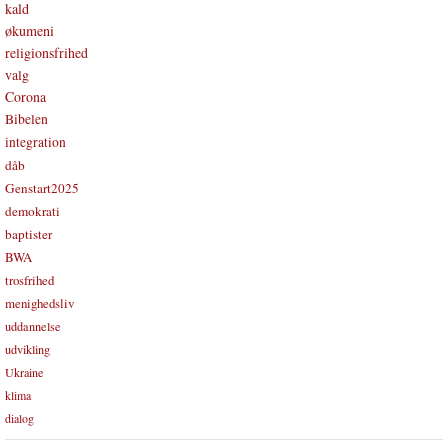
kald
økumeni
religionsfrihed
valg
Corona
Bibelen
integration
dåb
Genstart2025
demokrati
baptister
BWA
trosfrihed
menighedsliv
uddannelse
udvikling
Ukraine
klima
dialog