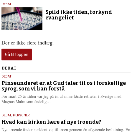
15.
DEBAT
november
Spild ikke tiden, forkynd
2018
evangeliet
Der er ikke flere indlæg.
Gå til toppen
Debat
DEBAT
5.
DEBAT
august
Pinseunderet er, at Gud taler til os i forskellige
sprog, som vi kan forstå
2026
For snart 25 år siden var jeg på én af mine første retræter i Sverige med
L
Magnus Malm som åndelig…
æ
s
25.
DEBAT
,
PERSONER
m
juli
Hvad kan kirken lære af nye troende?
e
2026
r
Nye troende finder sjældent vej til troen gennem én afgørende beslutning. En