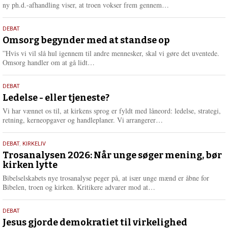
e
L
ny ph.d.-afhandling viser, at troen vokser frem gennem…
æ
s
9.
DEBAT
m
juli
Omsorg begynder med at standse op
e
2026
r
”Hvis vi vil slå hul igennem til andre mennesker, skal vi gøre det uventede.
e
L
Omsorg handler om at gå lidt…
æ
s
10.
DEBAT
m
juni
Ledelse - eller tjeneste?
e
2026
r
Vi har vænnet os til, at kirkens sprog er fyldt med låneord: ledelse, strategi,
e
L
retning, kerneopgaver og handleplaner. Vi arrangerer…
æ
s
2.
DEBAT
,
KIRKELIV
m
juni
Trosanalysen 2026: Når unge søger mening, bør
e
kirken lytte
2026
r
e
Bibelselskabets nye trosanalyse peger på, at især unge mænd er åbne for
L
Bibelen, troen og kirken. Kritikere advarer mod at…
æ
s
18.
DEBAT
m
maj
Jesus gjorde demokratiet til virkelighed
e