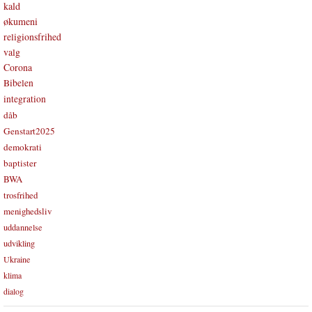
kald
økumeni
religionsfrihed
valg
Corona
Bibelen
integration
dåb
Genstart2025
demokrati
baptister
BWA
trosfrihed
menighedsliv
uddannelse
udvikling
Ukraine
klima
dialog