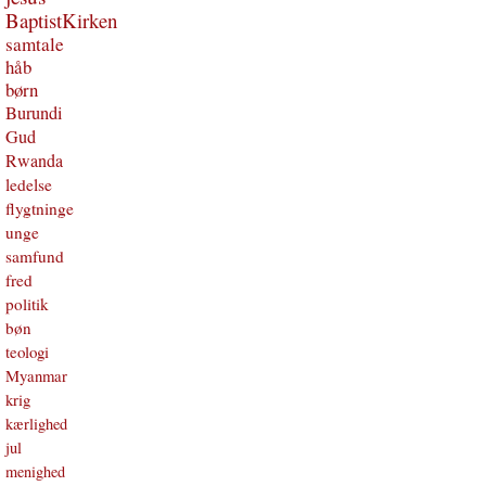
BaptistKirken
samtale
håb
børn
Burundi
Gud
Rwanda
ledelse
flygtninge
unge
samfund
fred
politik
bøn
teologi
Myanmar
krig
kærlighed
jul
menighed