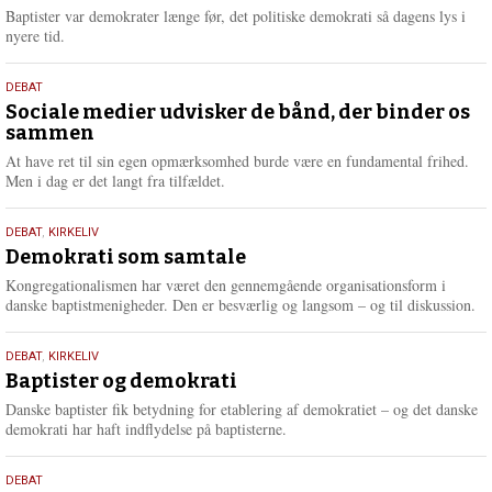
2026
r
Baptister var demokrater længe før, det politiske demokrati så dagens lys i
e
nyere tid.
18.
DEBAT
maj
Sociale medier udvisker de bånd, der binder os
sammen
2026
At have ret til sin egen opmærksomhed burde være en fundamental frihed.
Men i dag er det langt fra tilfældet.
18.
DEBAT
,
KIRKELIV
maj
Demokrati som samtale
2026
Kongregationalismen har været den gennemgående organisationsform i
danske baptistmenigheder. Den er besværlig og langsom – og til diskussion.
18.
DEBAT
,
KIRKELIV
maj
Baptister og demokrati
2026
Danske baptister fik betydning for etablering af demokratiet – og det danske
demokrati har haft indflydelse på baptisterne.
18.
DEBAT