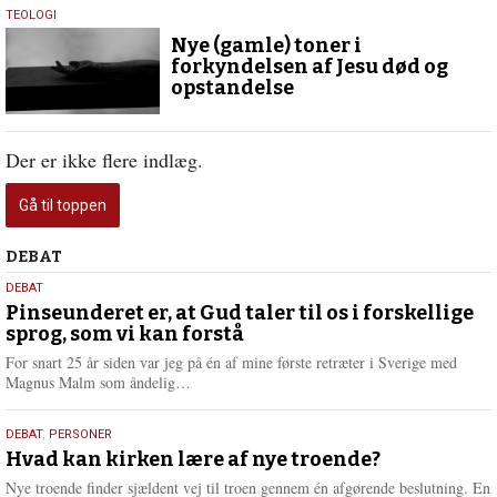
27.
TEOLOGI
marts
Nye (gamle) toner i
2015
forkyndelsen af Jesu død og
opstandelse
Der er ikke flere indlæg.
Gå til toppen
Debat
DEBAT
5.
DEBAT
august
Pinseunderet er, at Gud taler til os i forskellige
sprog, som vi kan forstå
2026
For snart 25 år siden var jeg på én af mine første retræter i Sverige med
L
Magnus Malm som åndelig…
æ
s
25.
DEBAT
,
PERSONER
m
juli
Hvad kan kirken lære af nye troende?
e
2026
r
Nye troende finder sjældent vej til troen gennem én afgørende beslutning. En