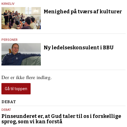
30.
KIRKELIV
november
Menighed på tværs af kulturer
2017
29.
PERSONER
januar
Ny ledelseskonsulent i BBU
2016
Der er ikke flere indlæg.
Gå til toppen
Debat
DEBAT
5.
DEBAT
august
Pinseunderet er, at Gud taler til os i forskellige
sprog, som vi kan forstå
2026