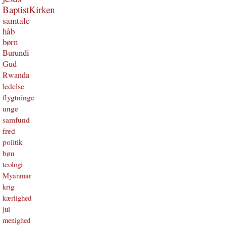
BaptistKirken
samtale
håb
børn
Burundi
Gud
Rwanda
ledelse
flygtninge
unge
samfund
fred
politik
bøn
teologi
Myanmar
krig
kærlighed
jul
menighed