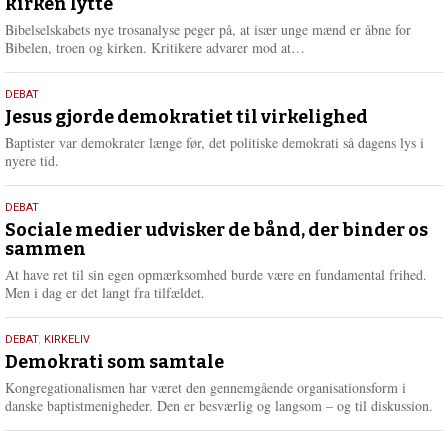
kirken lytte
2026
r
e
Bibelselskabets nye trosanalyse peger på, at især unge mænd er åbne for
L
Bibelen, troen og kirken. Kritikere advarer mod at…
æ
s
18.
DEBAT
m
maj
Jesus gjorde demokratiet til virkelighed
e
2026
r
Baptister var demokrater længe før, det politiske demokrati så dagens lys i
e
nyere tid.
18.
DEBAT
maj
Sociale medier udvisker de bånd, der binder os
sammen
2026
At have ret til sin egen opmærksomhed burde være en fundamental frihed.
Men i dag er det langt fra tilfældet.
18.
DEBAT
,
KIRKELIV
maj
Demokrati som samtale
2026
Kongregationalismen har været den gennemgående organisationsform i
danske baptistmenigheder. Den er besværlig og langsom – og til diskussion.