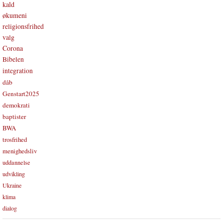
kald
økumeni
religionsfrihed
valg
Corona
Bibelen
integration
dåb
Genstart2025
demokrati
baptister
BWA
trosfrihed
menighedsliv
uddannelse
udvikling
Ukraine
klima
dialog