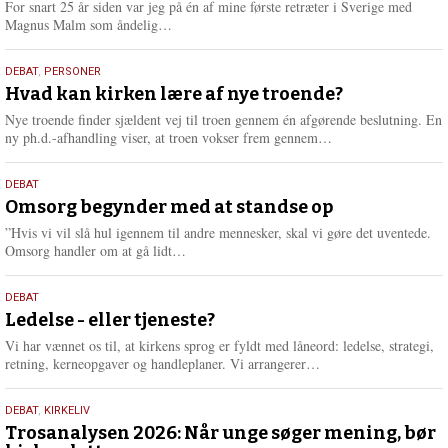
For snart 25 år siden var jeg på én af mine første retræter i Sverige med
L
Magnus Malm som åndelig…
æ
s
25.
DEBAT
,
PERSONER
m
juli
Hvad kan kirken lære af nye troende?
e
2026
r
Nye troende finder sjældent vej til troen gennem én afgørende beslutning. En
e
L
ny ph.d.-afhandling viser, at troen vokser frem gennem…
æ
s
9.
DEBAT
m
juli
Omsorg begynder med at standse op
e
2026
r
”Hvis vi vil slå hul igennem til andre mennesker, skal vi gøre det uventede.
e
L
Omsorg handler om at gå lidt…
æ
s
10.
DEBAT
m
juni
Ledelse - eller tjeneste?
e
2026
r
Vi har vænnet os til, at kirkens sprog er fyldt med låneord: ledelse, strategi,
e
L
retning, kerneopgaver og handleplaner. Vi arrangerer…
æ
s
2.
DEBAT
,
KIRKELIV
m
juni
Trosanalysen 2026: Når unge søger mening, bør
e