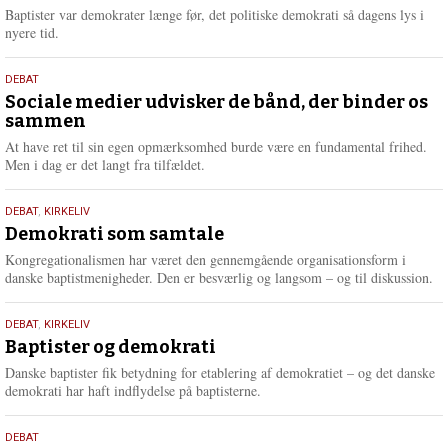
2026
r
Baptister var demokrater længe før, det politiske demokrati så dagens lys i
e
nyere tid.
18.
DEBAT
maj
Sociale medier udvisker de bånd, der binder os
sammen
2026
At have ret til sin egen opmærksomhed burde være en fundamental frihed.
Men i dag er det langt fra tilfældet.
18.
DEBAT
,
KIRKELIV
maj
Demokrati som samtale
2026
Kongregationalismen har været den gennemgående organisationsform i
danske baptistmenigheder. Den er besværlig og langsom – og til diskussion.
18.
DEBAT
,
KIRKELIV
maj
Baptister og demokrati
2026
Danske baptister fik betydning for etablering af demokratiet – og det danske
demokrati har haft indflydelse på baptisterne.
18.
DEBAT