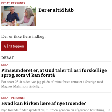
9.
DEBAT
,
PERSONER
juli
Der er altid håb
2020
Der er ikke flere indlæg.
Gå til toppen
Debat
DEBAT
5.
DEBAT
august
Pinseunderet er, at Gud taler til os i forskellige
sprog, som vi kan forstå
2026
For snart 25 år siden var jeg på én af mine første retræter i Sverige med
L
Magnus Malm som åndelig…
æ
s
25.
DEBAT
,
PERSONER
m
juli
Hvad kan kirken lære af nye troende?
e
2026
r
Nye troende finder sjældent vej til troen gennem én afgørende beslutning. En