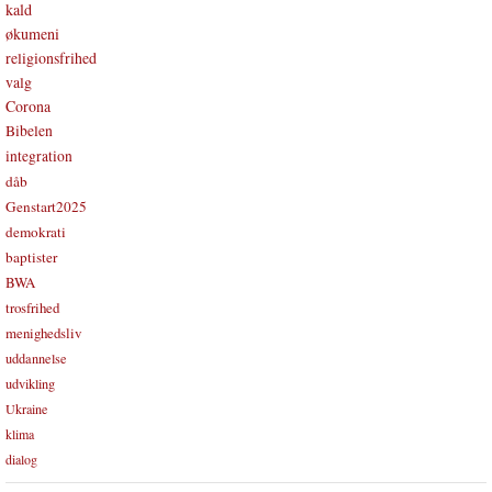
kald
økumeni
religionsfrihed
valg
Corona
Bibelen
integration
dåb
Genstart2025
demokrati
baptister
BWA
trosfrihed
menighedsliv
uddannelse
udvikling
Ukraine
klima
dialog