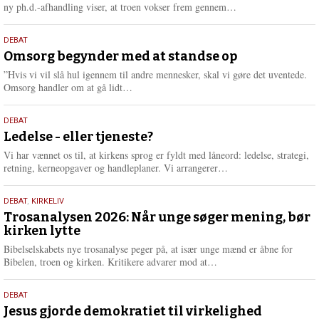
e
L
ny ph.d.-afhandling viser, at troen vokser frem gennem…
æ
s
9.
DEBAT
m
juli
Omsorg begynder med at standse op
e
2026
r
”Hvis vi vil slå hul igennem til andre mennesker, skal vi gøre det uventede.
e
L
Omsorg handler om at gå lidt…
æ
s
10.
DEBAT
m
juni
Ledelse - eller tjeneste?
e
2026
r
Vi har vænnet os til, at kirkens sprog er fyldt med låneord: ledelse, strategi,
e
L
retning, kerneopgaver og handleplaner. Vi arrangerer…
æ
s
2.
DEBAT
,
KIRKELIV
m
juni
Trosanalysen 2026: Når unge søger mening, bør
e
kirken lytte
2026
r
e
Bibelselskabets nye trosanalyse peger på, at især unge mænd er åbne for
L
Bibelen, troen og kirken. Kritikere advarer mod at…
æ
s
18.
DEBAT
m
maj
Jesus gjorde demokratiet til virkelighed
e