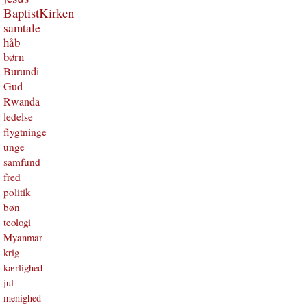
BaptistKirken
samtale
håb
børn
Burundi
Gud
Rwanda
ledelse
flygtninge
unge
samfund
fred
politik
bøn
teologi
Myanmar
krig
kærlighed
jul
menighed