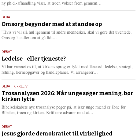
e
L
ny ph.d.-afhandling viser, at troen vokser frem gennem…
æ
s
9.
DEBAT
m
juli
Omsorg begynder med at standse op
e
2026
r
”Hvis vi vil slå hul igennem til andre mennesker, skal vi gøre det uventede.
e
L
Omsorg handler om at gå lidt…
æ
s
10.
DEBAT
m
juni
Ledelse - eller tjeneste?
e
2026
r
Vi har vænnet os til, at kirkens sprog er fyldt med låneord: ledelse, strategi,
e
L
retning, kerneopgaver og handleplaner. Vi arrangerer…
æ
s
2.
DEBAT
,
KIRKELIV
m
juni
Trosanalysen 2026: Når unge søger mening, bør
e
kirken lytte
2026
r
e
Bibelselskabets nye trosanalyse peger på, at især unge mænd er åbne for
L
Bibelen, troen og kirken. Kritikere advarer mod at…
æ
s
18.
DEBAT
m
maj
Jesus gjorde demokratiet til virkelighed
e