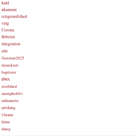
kald
økumeni
religionsfrihed
valg
Corona
Bibelen
integration
dåb
Genstart2025
demokrati
baptister
BWA
trosfrihed
menighedsliv
uddannelse
udvikling
Ukraine
klima
dialog