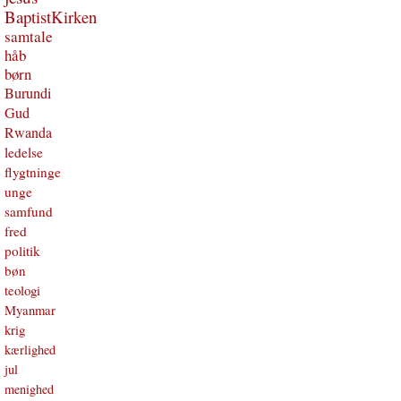
BaptistKirken
samtale
håb
børn
Burundi
Gud
Rwanda
ledelse
flygtninge
unge
samfund
fred
politik
bøn
teologi
Myanmar
krig
kærlighed
jul
menighed