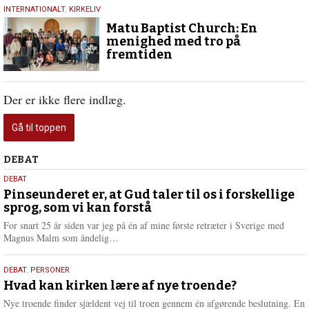
5.
INTERNATIONALT
,
KIRKELIV
november
Matu Baptist Church: En
2024
menighed med tro på
fremtiden
Der er ikke flere indlæg.
Gå til toppen
Debat
DEBAT
5.
DEBAT
august
Pinseunderet er, at Gud taler til os i forskellige
sprog, som vi kan forstå
2026
For snart 25 år siden var jeg på én af mine første retræter i Sverige med
L
Magnus Malm som åndelig…
æ
s
25.
DEBAT
,
PERSONER
m
juli
Hvad kan kirken lære af nye troende?
e
2026
r
Nye troende finder sjældent vej til troen gennem én afgørende beslutning. En