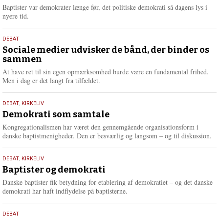
2026
r
Baptister var demokrater længe før, det politiske demokrati så dagens lys i
e
nyere tid.
18.
DEBAT
maj
Sociale medier udvisker de bånd, der binder os
sammen
2026
At have ret til sin egen opmærksomhed burde være en fundamental frihed.
Men i dag er det langt fra tilfældet.
18.
DEBAT
,
KIRKELIV
maj
Demokrati som samtale
2026
Kongregationalismen har været den gennemgående organisationsform i
danske baptistmenigheder. Den er besværlig og langsom – og til diskussion.
18.
DEBAT
,
KIRKELIV
maj
Baptister og demokrati
2026
Danske baptister fik betydning for etablering af demokratiet – og det danske
demokrati har haft indflydelse på baptisterne.
18.
DEBAT