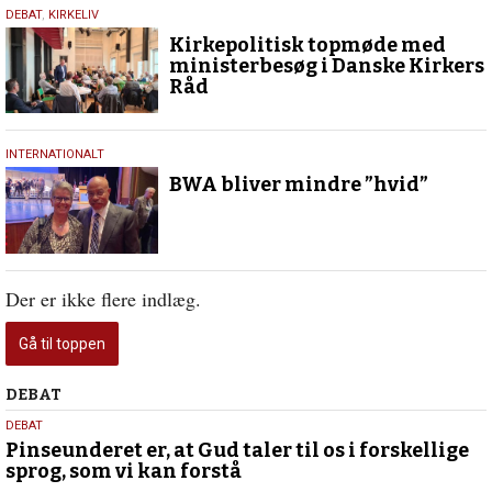
1.
DEBAT
,
KIRKELIV
juni
Kirkepolitisk topmøde med
2024
ministerbesøg i Danske Kirkers
Råd
13.
INTERNATIONALT
juli
BWA bliver mindre ”hvid”
2022
Der er ikke flere indlæg.
Gå til toppen
Debat
DEBAT
5.
DEBAT
august
Pinseunderet er, at Gud taler til os i forskellige
sprog, som vi kan forstå
2026