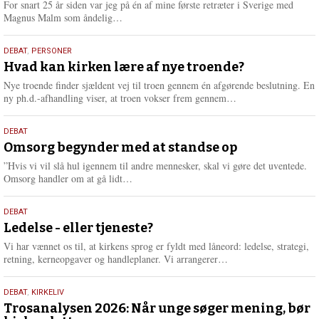
For snart 25 år siden var jeg på én af mine første retræter i Sverige med
L
Magnus Malm som åndelig…
æ
s
25.
DEBAT
,
PERSONER
m
juli
Hvad kan kirken lære af nye troende?
e
2026
r
Nye troende finder sjældent vej til troen gennem én afgørende beslutning. En
e
L
ny ph.d.-afhandling viser, at troen vokser frem gennem…
æ
s
9.
DEBAT
m
juli
Omsorg begynder med at standse op
e
2026
r
”Hvis vi vil slå hul igennem til andre mennesker, skal vi gøre det uventede.
e
L
Omsorg handler om at gå lidt…
æ
s
10.
DEBAT
m
juni
Ledelse - eller tjeneste?
e
2026
r
Vi har vænnet os til, at kirkens sprog er fyldt med låneord: ledelse, strategi,
e
L
retning, kerneopgaver og handleplaner. Vi arrangerer…
æ
s
2.
DEBAT
,
KIRKELIV
m
juni
Trosanalysen 2026: Når unge søger mening, bør
e