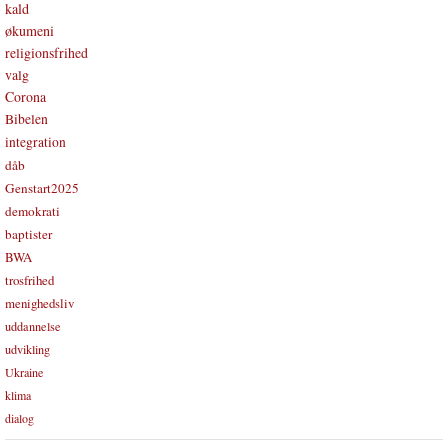
kald
økumeni
religionsfrihed
valg
Corona
Bibelen
integration
dåb
Genstart2025
demokrati
baptister
BWA
trosfrihed
menighedsliv
uddannelse
udvikling
Ukraine
klima
dialog