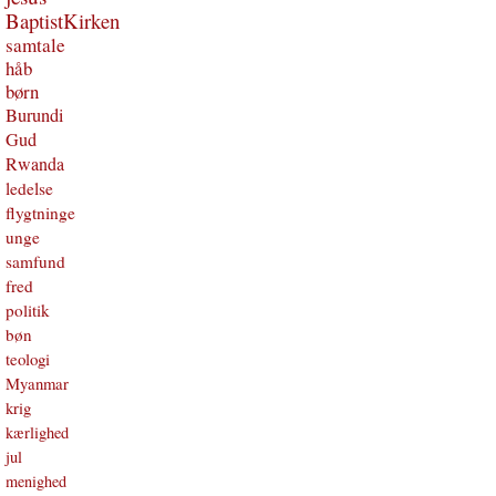
BaptistKirken
samtale
håb
børn
Burundi
Gud
Rwanda
ledelse
flygtninge
unge
samfund
fred
politik
bøn
teologi
Myanmar
krig
kærlighed
jul
menighed