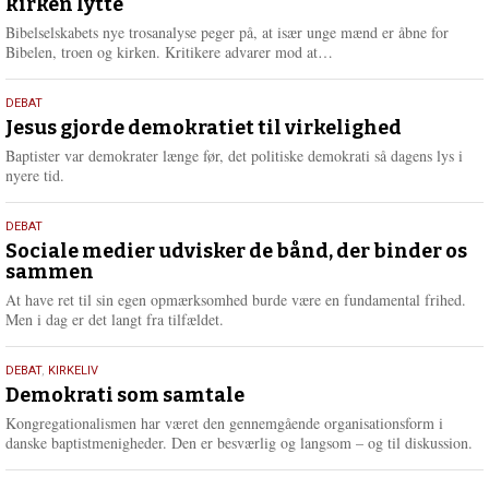
kirken lytte
2026
r
e
Bibelselskabets nye trosanalyse peger på, at især unge mænd er åbne for
L
Bibelen, troen og kirken. Kritikere advarer mod at…
æ
s
18.
DEBAT
m
maj
Jesus gjorde demokratiet til virkelighed
e
2026
r
Baptister var demokrater længe før, det politiske demokrati så dagens lys i
e
nyere tid.
18.
DEBAT
maj
Sociale medier udvisker de bånd, der binder os
sammen
2026
At have ret til sin egen opmærksomhed burde være en fundamental frihed.
Men i dag er det langt fra tilfældet.
18.
DEBAT
,
KIRKELIV
maj
Demokrati som samtale
2026
Kongregationalismen har været den gennemgående organisationsform i
danske baptistmenigheder. Den er besværlig og langsom – og til diskussion.