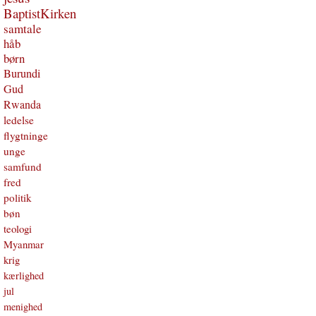
BaptistKirken
samtale
håb
børn
Burundi
Gud
Rwanda
ledelse
flygtninge
unge
samfund
fred
politik
bøn
teologi
Myanmar
krig
kærlighed
jul
menighed