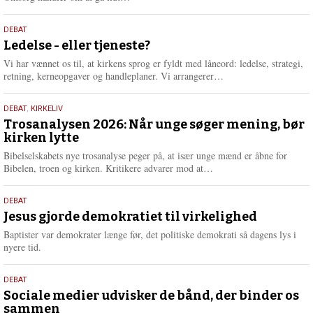
æ
s
10.
DEBAT
m
juni
Ledelse - eller tjeneste?
e
2026
r
Vi har vænnet os til, at kirkens sprog er fyldt med låneord: ledelse, strategi,
e
L
retning, kerneopgaver og handleplaner. Vi arrangerer…
æ
s
2.
DEBAT
,
KIRKELIV
m
juni
Trosanalysen 2026: Når unge søger mening, bør
e
kirken lytte
2026
r
e
Bibelselskabets nye trosanalyse peger på, at især unge mænd er åbne for
L
Bibelen, troen og kirken. Kritikere advarer mod at…
æ
s
18.
DEBAT
m
maj
Jesus gjorde demokratiet til virkelighed
e
2026
r
Baptister var demokrater længe før, det politiske demokrati så dagens lys i
e
nyere tid.
18.
DEBAT
maj
Sociale medier udvisker de bånd, der binder os
sammen
2026