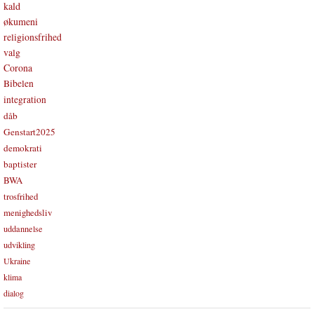
kald
økumeni
religionsfrihed
valg
Corona
Bibelen
integration
dåb
Genstart2025
demokrati
baptister
BWA
trosfrihed
menighedsliv
uddannelse
udvikling
Ukraine
klima
dialog