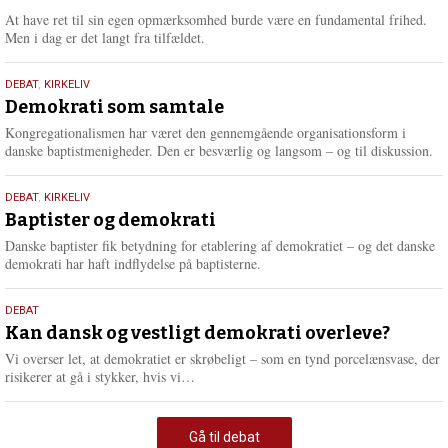
At have ret til sin egen opmærksomhed burde være en fundamental frihed.
Men i dag er det langt fra tilfældet.
18.
DEBAT
,
KIRKELIV
maj
Demokrati som samtale
2026
Kongregationalismen har været den gennemgående organisationsform i
danske baptistmenigheder. Den er besværlig og langsom – og til diskussion.
18.
DEBAT
,
KIRKELIV
maj
Baptister og demokrati
2026
Danske baptister fik betydning for etablering af demokratiet – og det danske
demokrati har haft indflydelse på baptisterne.
18.
DEBAT
maj
Kan dansk og vestligt demokrati overleve?
2026
Vi overser let, at demokratiet er skrøbeligt – som en tynd porcelænsvase, der
L
risikerer at gå i stykker, hvis vi…
æ
s
m
Gå til debat
e