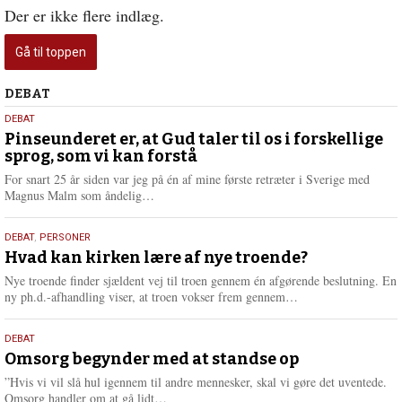
Der er ikke flere indlæg.
Gå til toppen
Debat
DEBAT
5.
DEBAT
august
Pinseunderet er, at Gud taler til os i forskellige
sprog, som vi kan forstå
2026
For snart 25 år siden var jeg på én af mine første retræter i Sverige med
L
Magnus Malm som åndelig…
æ
s
25.
DEBAT
,
PERSONER
m
juli
Hvad kan kirken lære af nye troende?
e
2026
r
Nye troende finder sjældent vej til troen gennem én afgørende beslutning. En
e
L
ny ph.d.-afhandling viser, at troen vokser frem gennem…
æ
s
9.
DEBAT
m
juli
Omsorg begynder med at standse op
e
2026
r
”Hvis vi vil slå hul igennem til andre mennesker, skal vi gøre det uventede.
e
L
Omsorg handler om at gå lidt…