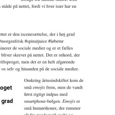
 måde på nettet, fordi vi hver især har en
ttet er den iscenesættelse, der i høj grad
 #morgenfrisk #spinatjuice #løbetur
inerer de sociale medier og er et fælles
 bliver skrevet på nettet. Det er stikord, der
kriftsproget, men det er en helt afgørende
r os selv og hinanden på de sociale medier.
Omkring årtusindskiftet kom de
små
emojis
frem, men de vandt
roget
først rigtigt indpas med
j grad
smartphone-bølgen.
Emojis
er
små humørikoner, der rummer
alt fra pandaer til sushi og