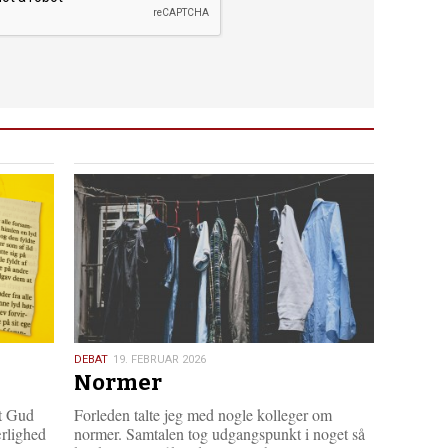
19.
DEBAT
19. FEBRUAR 2026
Normer
februar
2026
at Gud
Forleden talte jeg med nogle kolleger om
ærlighed
normer. Samtalen tog udgangspunkt i noget så