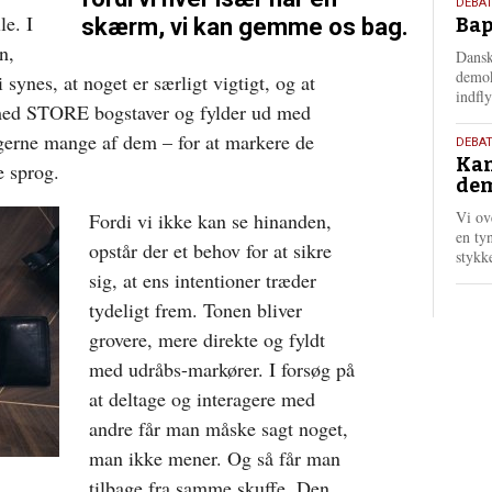
18.
DEBAT
e. I
skærm, vi kan gemme os bag.
Bap
maj
202
n,
Dansk
demok
 synes, at noget er særligt vigtigt, og at
indfly
i med STORE bogstaver og fylder ud med
erne mange af dem – for at markere de
18.
DEBA
Kan
maj
e sprog.
dem
202
Vi ov
Fordi vi ikke kan se hinanden,
en tyn
opstår der et behov for at sikre
stykk
sig, at ens intentioner træder
tydeligt frem. Tonen bliver
grovere, mere direkte og fyldt
med udråbs-markører. I forsøg på
at deltage og interagere med
andre får man måske sagt noget,
man ikke mener. Og så får man
tilbage fra samme skuffe. Den