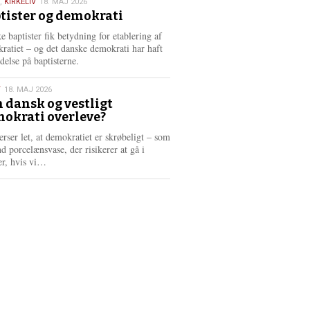
,
KIRKELIV
18. MAJ 2026
tister og demokrati
6
e baptister fik betydning for etablering af
ratiet – og det danske demokrati har haft
delse på baptisterne.
T
18. MAJ 2026
 dansk og vestligt
okrati overleve?
6
erser let, at demokratiet er skrøbeligt – som
d porcelænsvase, der risikerer at gå i
L
er, hvis vi…
æ
s
m
e
r
e