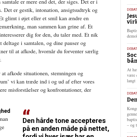
 samtale er mere end det, der siges. Det er i
s. Det er gestik, intonation, ansigtsudtryk og
18.
DEBA
Jes
maj
t glimt i øjet eller et smil kan ændre en
vir
202
 bemærkning, man sammen kan grine af. Et
Bapti
interesserer dig for den, du taler med. Et nik
demok
t deltage i samtalen, og dine pauser og
18.
DEBA
ner til at afkode, hvornår du forventer særlig
Soc
maj
.
bån
202
At ha
r at afkode situationen, stemningen og
være 
rum’ vi kan træde ind i og ud af efter vores
langt 
ere misforståelser og konfrontationer, der
18.
DEBAT
Dem
maj
202
Kongr
ighed
genne
 man
bapti
Den hårde tone accepteres
– og t
ge
på en anden måde på nettet,
fordi vi hver især har en