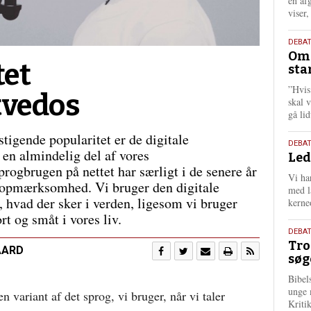
én af
viser
9.
DEBA
Oms
juli
tet
sta
202
”Hvis
tvedos
skal 
gå li
stigende popularitet er de digitale
10.
DEBA
en almindelig del af vores
Led
juni
ogbrugen på nettet har særligt i de senere år
202
Vi har
 opmærksomhed. Vi bruger den digitale
med lå
m, hvad der sker i verden, ligesom vi bruger
kerne
rt og småt i vores liv.
2.
DEBAT
Tro
juni
AARD
søg
202
Bibel
unge 
en variant af det sprog, vi bruger, når vi taler
Kriti