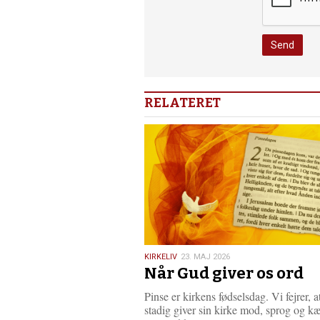
RELATERET
23.
KIRKELIV
23. MAJ 2026
Når Gud giver os ord
maj
2026
Pinse er kirkens fødselsdag. Vi fejrer, 
stadig giver sin kirke mod, sprog og k