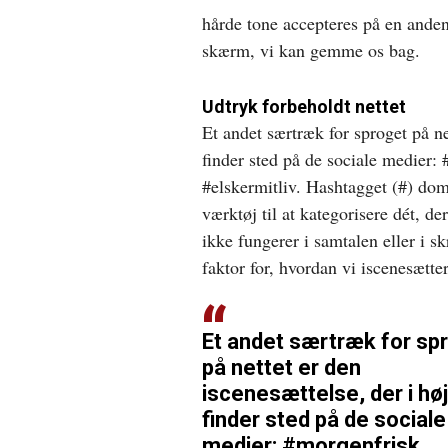
hårde tone accepteres på en anden
skærm, vi kan gemme os bag.
Udtryk forbeholdt nettet
Et andet særtræk for sproget på ne
finder sted på de sociale medier:
#elskermitliv. Hashtagget (#) dom
værktøj til at kategorisere dét, der
ikke fungerer i samtalen eller i s
faktor for, hvordan vi iscenesætte
Et andet særtræk for sp
på nettet er den
iscenesættelse, der i hø
finder sted på de sociale
medier: #morgenfrisk