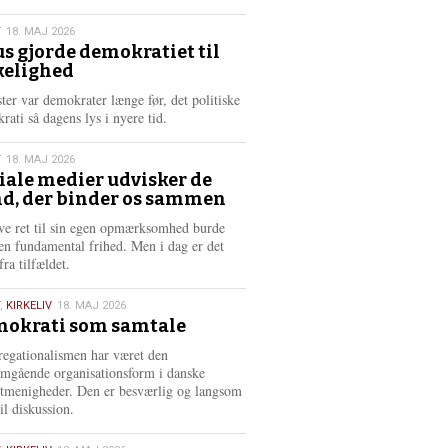
æ
s
T
18. MAJ 2026
m
us gjorde demokratiet til
e
kelighed
6
r
e
ster var demokrater længe før, det politiske
rati så dagens lys i nyere tid.
T
18. MAJ 2026
iale medier udvisker de
d, der binder os sammen
6
ve ret til sin egen opmærksomhed burde
en fundamental frihed. Men i dag er det
fra tilfældet.
,
KIRKELIV
18. MAJ 2026
okrati som samtale
6
egationalismen har været den
mgående organisationsform i danske
stmenigheder. Den er besværlig og langsom
il diskussion.