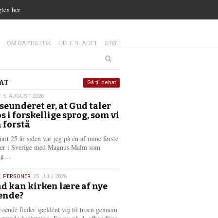
gten her
14.0:
15.0:
16.0:
OM BAPTIST.DK
HELE BLADET
STØT
at
AT
Gå til debat
T
5. AUGUST 2026
seunderet er, at Gud taler
st
os i forskellige sprog, som vi
6
 forstå
nart 25 år siden var jeg på én af mine første
ter i Sverige med Magnus Malm som
L
lig…
æ
s
,
PERSONER
25. JULI 2026
m
d kan kirken lære af nye
e
ende?
6
r
e
roende finder sjældent vej til troen gennem