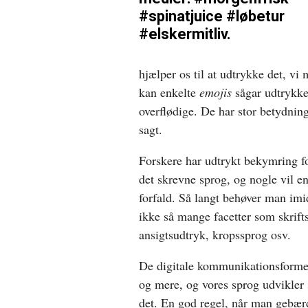
#spinatjuice #løbetur
#elskermitliv.
hjælper os til at udtrykke det, vi
kan enkelte
emojis
sågar udtrykke 
overflødige. De har stor betydning
sagt.
Forskere har udtrykt bekymring fo
det skrevne sprog, og nogle vil en
forfald. Så langt behøver man imi
ikke så mange facetter som skrifts
ansigtsudtryk, kropssprog osv.
De digitale kommunikationsforme
og mere, og vores sprog udvikler 
det. En god regel, når man gebær