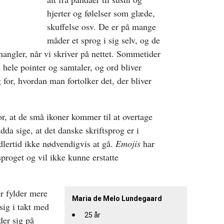
hjerter og følelser som glæde,
skuffelse osv. De er på mange
måder et sprog i sig selv, og de
 mangler, når vi skriver på nettet. Sommetider
hele pointer og samtaler, og ord bliver
 for, hvordan man fortolker det, der bliver
r, at de små ikoner kommer til at overtage
dda sige, at det danske skriftsprog er i
dlertid ikke nødvendigvis at gå.
Emojis
har
proget og vil ikke kunne erstatte
r fylder mere
Maria de Melo Lundegaard
sig i takt med
25 år
der sig på