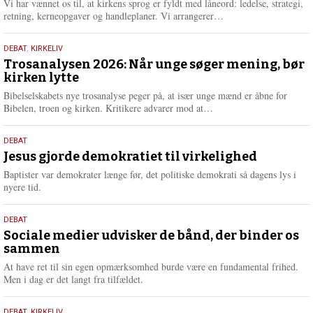
2026
Vi har vænnet os til, at kirkens sprog er fyldt med låneord: ledelse, strategi,
e
L
retning, kerneopgaver og handleplaner. Vi arrangerer…
æ
s
2.
DEBAT
,
KIRKELIV
m
juni
Trosanalysen 2026: Når unge søger mening, bør
e
kirken lytte
2026
r
e
Bibelselskabets nye trosanalyse peger på, at især unge mænd er åbne for
L
Bibelen, troen og kirken. Kritikere advarer mod at…
æ
s
18.
DEBAT
m
maj
Jesus gjorde demokratiet til virkelighed
e
2026
r
Baptister var demokrater længe før, det politiske demokrati så dagens lys i
e
nyere tid.
18.
DEBAT
maj
Sociale medier udvisker de bånd, der binder os
sammen
2026
At have ret til sin egen opmærksomhed burde være en fundamental frihed.
Men i dag er det langt fra tilfældet.
DEBAT
,
KIRKELIV