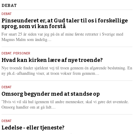
Debat
DEBAT
5.
DEBAT
august
Pinseunderet er, at Gud taler til os i forskellige
sprog, som vi kan forstå
2026
For snart 25 år siden var jeg på én af mine første retræter i Sverige med
L
Magnus Malm som åndelig…
æ
s
25.
DEBAT
,
PERSONER
m
juli
Hvad kan kirken lære af nye troende?
e
2026
r
Nye troende finder sjældent vej til troen gennem én afgørende beslutning. En
e
L
ny ph.d.-afhandling viser, at troen vokser frem gennem…
æ
s
9.
DEBAT
m
juli
Omsorg begynder med at standse op
e
2026
r
”Hvis vi vil slå hul igennem til andre mennesker, skal vi gøre det uventede.
e
L
Omsorg handler om at gå lidt…
æ
s
10.
DEBAT
m
juni
Ledelse - eller tjeneste?
e
r