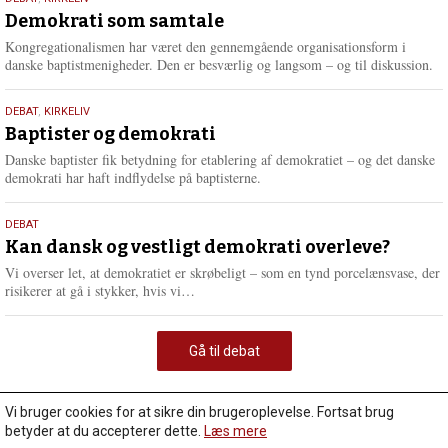
18.
maj
Demokrati som samtale
2026
Kongregationalismen har været den gennemgående organisationsform i
danske baptistmenigheder. Den er besværlig og langsom – og til diskussion.
18.
DEBAT
,
KIRKELIV
maj
Baptister og demokrati
2026
Danske baptister fik betydning for etablering af demokratiet – og det danske
demokrati har haft indflydelse på baptisterne.
18.
DEBAT
maj
Kan dansk og vestligt demokrati overleve?
2026
Vi overser let, at demokratiet er skrøbeligt – som en tynd porcelænsvase, der
L
risikerer at gå i stykker, hvis vi…
æ
s
m
Gå til debat
e
r
e
Vi bruger cookies for at sikre din brugeroplevelse. Fortsat brug
betyder at du accepterer dette.
Læs mere