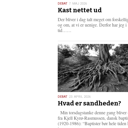
7.
DEBAT
7. MAJ 2026
Kast nettet ud
maj
2026
Der bliver i dag talt meget om forskell
og om, at vi er uenige. Derfor har jeg i
L
tid……
æ
s
m
e
r
e
23.
DEBAT
23. APRIL 2026
Hvad er sandheden?
april
2026
Min torsdagstanke denne gang bliver e
fra Kjell Kyrø-Rasmussen, dansk bapti
(1920-1986): “Baptister bør hele tiden