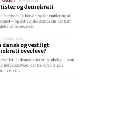
,
KIRKELIV
18. MAJ 2026
tister og demokrati
6
e baptister fik betydning for etablering af
ratiet – og det danske demokrati har haft
delse på baptisterne.
T
18. MAJ 2026
 dansk og vestligt
okrati overleve?
6
erser let, at demokratiet er skrøbeligt – som
d porcelænsvase, der risikerer at gå i
L
er, hvis vi…
æ
s
m
e
r
e