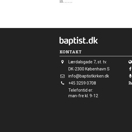
L
in……
æ
s
m
e
r
e
KONTAKT
Adresse:
Lærdalsgade 7, st. tv.
Adresse:
DK-2300
København S
Send
info@baptistkirken.dk
email:
Tlf.:
+45 3259 0708
Telefontid er:
man-fre kl. 9-12