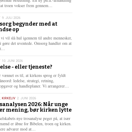
gørende beslutning. En ny ph.d.-afhandling
L
, at troen vokser frem gennem…
æ
s
T
9. JULI 2026
m
org begynder med at
e
ndse op
6
r
e
 vi vil slå hul igennem til andre mennesker,
vi gøre det uventede. Omsorg handler om at
L
dt…
æ
s
T
10. JUNI 2026
m
else - eller tjeneste?
e
6
r
 vænnet os til, at kirkens sprog er fyldt
e
neord: ledelse, strategi, retning,
L
opgaver og handleplaner. Vi arrangerer…
æ
s
,
KIRKELIV
2. JUNI 2026
m
sanalysen 2026: Når unge
e
er mening, bør kirken lytte
6
r
e
selskabets nye trosanalyse peger på, at især
mænd er åbne for Bibelen, troen og kirken.
L
kere advarer mod at…