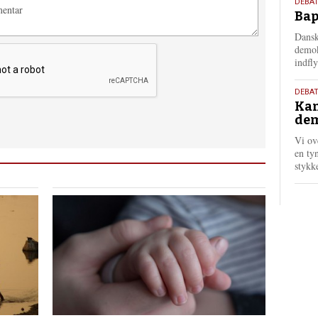
18.
DEBAT
Bap
maj
202
Dansk
demok
indfly
18.
DEBA
Kan
maj
dem
202
Vi ov
en tyn
stykk