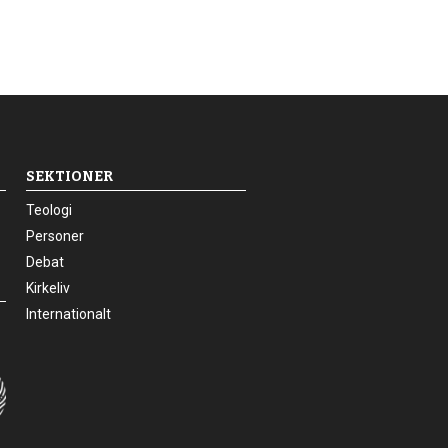
SEKTIONER
24.0:
Teologi
25.0:
Personer
26.0:
Debat
27.0:
Kirkeliv
28.0:
Internationalt