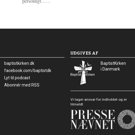
L
personligt……
æ
s
m
e
r
e
UDGIVES AF
baptistkirken.dk
BaptistKirken
i Danmark
Facebook:
facebook.com/baptistdk
Lyt til podcast
Abonnér med RSS
Vi tager ansvar for indholdet og er
tilmeldt