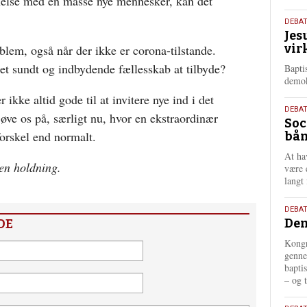
nnelse med en masse nye mennesker, kan det
18.
DEBA
Jes
maj
vir
lem, også når der ikke er corona-tilstande.
202
et sundt og indbydende fællesskab at tilbyde?
Bapti
demok
r ikke altid gode til at invitere nye ind i det
18.
DEBA
 øve os på, særligt nu, hvor en ekstraordinær
Soc
maj
forskel end normalt.
bån
202
At ha
gen holdning.
være 
langt 
18.
DEBAT
Dem
DE
maj
202
Kongr
genne
bapti
– og t