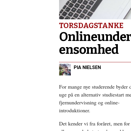
lykkelig,
jeg
er
taknemmelig
TORSDAGSTANKE
Onlineunder
ensomhed
PIA NIELSEN
For mange nye studerende byder 
uge på en alternativ studiestart m
fjernundervisning og online-
introduktioner.
Det kender vi fra foråret, men for 