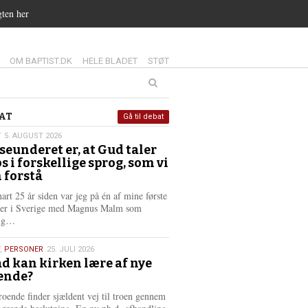
gten her
14.0:
15.0:
16.0:
OM BAPTIST.DK
HELE BLADET
STØT
at
AT
Gå til debat
T
5. AUGUST 2026
seunderet er, at Gud taler
st
os i forskellige sprog, som vi
6
 forstå
nart 25 år siden var jeg på én af mine første
ter i Sverige med Magnus Malm som
L
lig…
æ
s
,
PERSONER
25. JULI 2026
m
d kan kirken lære af nye
e
ende?
6
r
e
roende finder sjældent vej til troen gennem