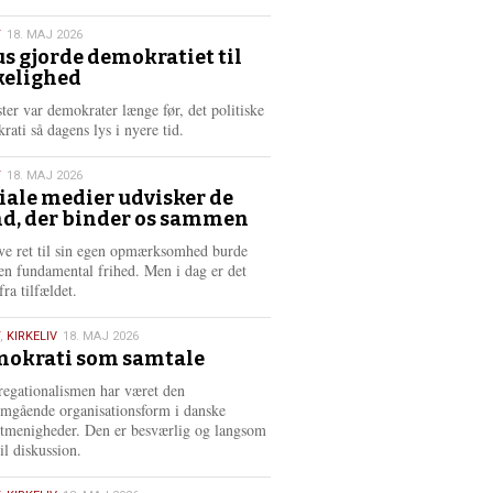
æ
s
T
18. MAJ 2026
m
us gjorde demokratiet til
e
kelighed
6
r
e
ster var demokrater længe før, det politiske
rati så dagens lys i nyere tid.
T
18. MAJ 2026
iale medier udvisker de
d, der binder os sammen
6
ve ret til sin egen opmærksomhed burde
en fundamental frihed. Men i dag er det
fra tilfældet.
,
KIRKELIV
18. MAJ 2026
okrati som samtale
6
egationalismen har været den
mgående organisationsform i danske
stmenigheder. Den er besværlig og langsom
il diskussion.