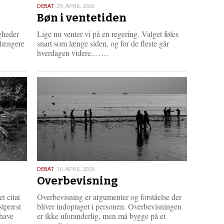
29.
DEBAT
29. APRIL 2026
Bøn i ventetiden
april
2026
igheder
Lige nu venter vi på en regering. Valget føles
 længere
snart som længe siden, og for de fleste går
L
hverdagen videre,……
æ
s
m
e
r
e
16.
DEBAT
16. APRIL 2026
Overbevisning
april
2026
t citat
Overbevisning er argumenter og forståelse der
stpræst
bliver indoptaget i personen. Overbevisningen
 have
er ikke uforanderlig, men må bygge på et