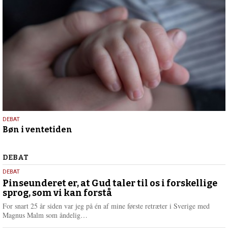
29.
DEBAT
Bøn i ventetiden
april
2026
Debat
DEBAT
5.
DEBAT
august
Pinseunderet er, at Gud taler til os i forskellige
sprog, som vi kan forstå
2026
For snart 25 år siden var jeg på én af mine første retræter i Sverige med
L
Magnus Malm som åndelig…
æ