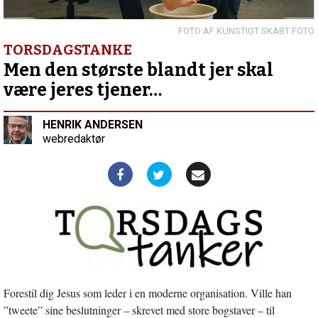
–
et
måltid
KUNSTIGT SKABT FOTO
ad
TORSDAGSTANKE
gangen
Forrige
Men den største blandt jer skal
indlæg:
være jeres tjener…
Påskens
smerte
HENRIK ANDERSEN
webredaktør
Forestil dig Jesus som leder i en moderne organisation. Ville han
”tweete” sine beslutninger – skrevet med store bogstaver – til