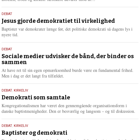
æ
s
18.
DEBAT
m
maj
Jesus gjorde demokratiet til virkelighed
e
2026
r
Baptister var demokrater længe før, det politiske demokrati så dagens lys i
e
nyere tid.
18.
DEBAT
maj
Sociale medier udvisker de bånd, der binder os
sammen
2026
At have ret til sin egen opmærksomhed burde være en fundamental frihed.
Men i dag er det langt fra tilfældet.
18.
DEBAT
,
KIRKELIV
maj
Demokrati som samtale
2026
Kongregationalismen har været den gennemgående organisationsform i
danske baptistmenigheder. Den er besværlig og langsom – og til diskussion.
18.
DEBAT
,
KIRKELIV
maj
Baptister og demokrati
2026