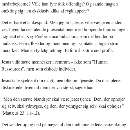
medarbejderne? Ville han fyre folk offentligt? Og samle magten
omkring sig i en eksklusiv klike af rygklappere?
Det er bare et tankespind. Men jeg tror, Jesus ville vælge en anden
vej. Ingen farvestrålende præsentationer med hoppende figurer. Ingen
nøgletal eller Key Performance Indicators, som det hedder på
nudansk. Færre floskler og mere mening i samtalen. Ingen stive
hierarkier. Men en tydelig retning. Et formål større end profit.
Jesus ville sætte mennesker i centrum – ikke som ”Human
Ressources”, men som elskede individer.
Jesus talte sjældent om magt, men ofte om tjeneste. Da disciplene
diskuterede, hvem af dem der var størst, sagde han:
“Men den største blandt jer skal være jeres tjener. Den, der ophøjer
sig selv, skal ydmyges, og den, der ydmyger sig selv, skal ophøjes.”
(Mattæus 23, 11-12).
Det vender op og ned på meget af den traditionelle ledelsestænkning,