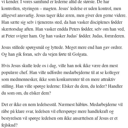
vi kender. I vores samfund er lederne altid de største. De har
kontrollen, styringen – magten. Jesus’ ledelse er uden kontrol, men
alligevel ansvarlig. Jesus tager ikke æren, men giver den gerne videre.
Han sætte sig selv i tjenerens sted, da han vasker disciplenes fødder
skærtorsdag aften. Han vasker endda Peters fødder, selv om han ved,
at Peter svigter ham. Og han vasker Judas’ fødder. Judas, forræderen.
Jesus stillede spørgsmål og lyttede. Meget mere end han gav ordrer.
Og han gik foran, selv da vejen førte til Golgata.
Hvis Jesus skulle lede os i dag, ville han nok ikke være den mest
populære chef. Han ville udfordre medarbejderne til at se kolleger
som medmennesker, ikke som konkurrenter til en mere attraktiv
stilling. Han ville spørge lederne: Elsker du dem, du leder? Handler
du som om, du elsker dem?
Det er ikke en nem ledelsesstil. Nærmest håbløs. Medarbejderne vil
råbe på klare svar, ledelsen vil efterspørge mere handlekraft og
bestyrelsen vil spørge ledelsen om ikke ansættelsen af Jesus er et
fejlskud?