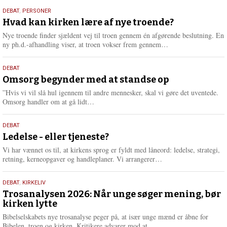
s
25.
DEBAT
,
PERSONER
m
juli
Hvad kan kirken lære af nye troende?
e
2026
r
Nye troende finder sjældent vej til troen gennem én afgørende beslutning. En
e
L
ny ph.d.-afhandling viser, at troen vokser frem gennem…
æ
s
9.
DEBAT
m
juli
Omsorg begynder med at standse op
e
2026
r
”Hvis vi vil slå hul igennem til andre mennesker, skal vi gøre det uventede.
e
L
Omsorg handler om at gå lidt…
æ
s
10.
DEBAT
m
juni
Ledelse - eller tjeneste?
e
2026
r
Vi har vænnet os til, at kirkens sprog er fyldt med låneord: ledelse, strategi,
e
L
retning, kerneopgaver og handleplaner. Vi arrangerer…
æ
s
2.
DEBAT
,
KIRKELIV
m
juni
Trosanalysen 2026: Når unge søger mening, bør
e
kirken lytte
2026
r
e
Bibelselskabets nye trosanalyse peger på, at især unge mænd er åbne for
L
Bibelen, troen og kirken. Kritikere advarer mod at…