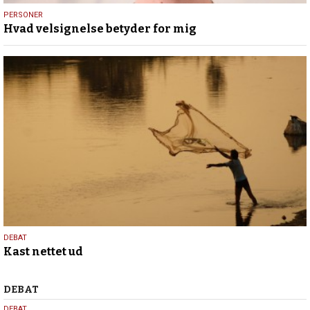
13.
PERSONER
Hvad velsignelse betyder for mig
maj
2026
7.
DEBAT
Kast nettet ud
maj
2026
Debat
DEBAT
DEBAT