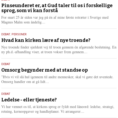
5.
august
Pinseunderet er, at Gud taler til os i forskellige
sprog, som vi kan forstå
2026
For snart 25 år siden var jeg på én af mine første retræter i Sverige med
L
Magnus Malm som åndelig…
æ
s
25.
DEBAT
,
PERSONER
m
juli
Hvad kan kirken lære af nye troende?
e
2026
r
Nye troende finder sjældent vej til troen gennem én afgørende beslutning. En
e
L
ny ph.d.-afhandling viser, at troen vokser frem gennem…
æ
s
9.
DEBAT
m
juli
Omsorg begynder med at standse op
e
2026
r
”Hvis vi vil slå hul igennem til andre mennesker, skal vi gøre det uventede.
e
L
Omsorg handler om at gå lidt…
æ
s
10.
DEBAT
m
juni
Ledelse - eller tjeneste?
e
2026
r
Vi har vænnet os til, at kirkens sprog er fyldt med låneord: ledelse, strategi,
e
L
retning, kerneopgaver og handleplaner. Vi arrangerer…
æ