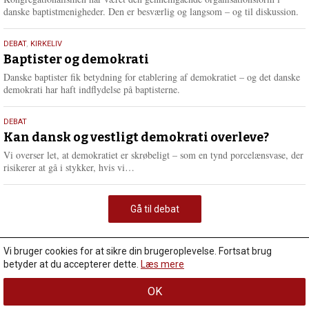
danske baptistmenigheder. Den er besværlig og langsom – og til diskussion.
18.
DEBAT
,
KIRKELIV
maj
Baptister og demokrati
2026
Danske baptister fik betydning for etablering af demokratiet – og det danske
demokrati har haft indflydelse på baptisterne.
18.
DEBAT
maj
Kan dansk og vestligt demokrati overleve?
2026
Vi overser let, at demokratiet er skrøbeligt – som en tynd porcelænsvase, der
L
risikerer at gå i stykker, hvis vi…
æ
s
m
Gå til debat
e
r
e
Vi bruger cookies for at sikre din brugeroplevelse. Fortsat brug
betyder at du accepterer dette.
Læs mere
OK