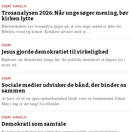
s
2.
DEBAT
,
KIRKELIV
m
juni
Trosanalysen 2026: Når unge søger mening, bør
e
kirken lytte
2026
r
e
Bibelselskabets nye trosanalyse peger på, at især unge mænd er åbne for
L
Bibelen, troen og kirken. Kritikere advarer mod at…
æ
s
18.
DEBAT
m
maj
Jesus gjorde demokratiet til virkelighed
e
2026
r
Baptister var demokrater længe før, det politiske demokrati så dagens lys i
e
nyere tid.
18.
DEBAT
maj
Sociale medier udvisker de bånd, der binder os
sammen
2026
At have ret til sin egen opmærksomhed burde være en fundamental frihed.
Men i dag er det langt fra tilfældet.
18.
DEBAT
,
KIRKELIV
maj
Demokrati som samtale
2026
Kongregationalismen har været den gennemgående organisationsform i