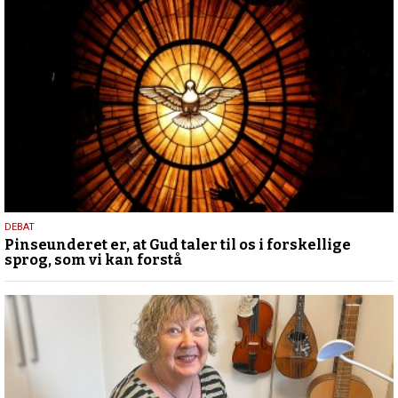
5.
DEBAT
Pinseunderet er, at Gud taler til os i forskellige
august
sprog, som vi kan forstå
2026