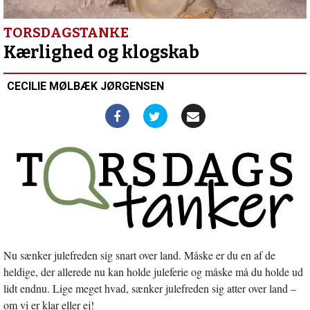
I
har
også
TORSDAGSTANKE
hjemløse
Kærlighed og klogskab
i
Danmark?
CECILIE MØLBÆK JØRGENSEN
Nu sænker julefreden sig snart over land. Måske er du en af de
heldige, der allerede nu kan holde juleferie og måske må du holde ud
lidt endnu. Lige meget hvad, sænker julefreden sig atter over land –
om vi er klar eller ej!