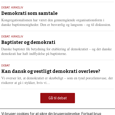
18.
DEBAT
,
KIRKELIV
maj
Demokrati som samtale
2026
Kongregationalismen har været den gennemgående organisationsform i
danske baptistmenigheder. Den er besværlig og langsom – og til diskussion.
18.
DEBAT
,
KIRKELIV
maj
Baptister og demokrati
2026
Danske baptister fik betydning for etablering af demokratiet – og det danske
demokrati har haft indflydelse på baptisterne.
18.
DEBAT
maj
Kan dansk og vestligt demokrati overleve?
2026
Vi overser let, at demokratiet er skrøbeligt – som en tynd porcelænsvase, der
L
risikerer at gå i stykker, hvis vi…
æ
s
m
Gå til debat
e
r
e
Vi bruger cookies for at sikre din brugeroplevelse. Fortsat brug