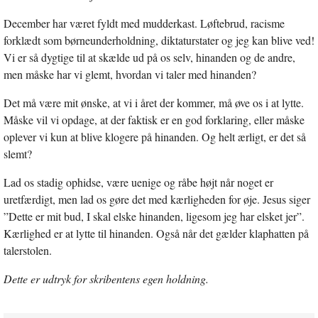
December har været fyldt med mudderkast. Løftebrud, racisme
forklædt som børneunderholdning, diktaturstater og jeg kan blive ved!
Vi er så dygtige til at skælde ud på os selv, hinanden og de andre,
men måske har vi glemt, hvordan vi taler med hinanden?
Det må være mit ønske, at vi i året der kommer, må øve os i at lytte.
Måske vil vi opdage, at der faktisk er en god forklaring, eller måske
oplever vi kun at blive klogere på hinanden. Og helt ærligt, er det så
slemt?
Lad os stadig ophidse, være uenige og råbe højt når noget er
uretfærdigt, men lad os gøre det med kærligheden for øje. Jesus siger
”Dette er mit bud, I skal elske hinanden, ligesom jeg har elsket jer”.
Kærlighed er at lytte til hinanden. Også når det gælder klaphatten på
talerstolen.
Dette er udtryk for skribentens egen holdning.