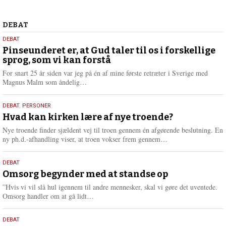
2026
Debat
DEBAT
5.
DEBAT
august
Pinseunderet er, at Gud taler til os i forskellige
sprog, som vi kan forstå
2026
For snart 25 år siden var jeg på én af mine første retræter i Sverige med
L
Magnus Malm som åndelig…
æ
s
25.
DEBAT
,
PERSONER
m
juli
Hvad kan kirken lære af nye troende?
e
2026
r
Nye troende finder sjældent vej til troen gennem én afgørende beslutning. En
e
L
ny ph.d.-afhandling viser, at troen vokser frem gennem…
æ
s
9.
DEBAT
m
juli
Omsorg begynder med at standse op
e
2026
r
”Hvis vi vil slå hul igennem til andre mennesker, skal vi gøre det uventede.
e
L
Omsorg handler om at gå lidt…
æ
s
10.
DEBAT
m