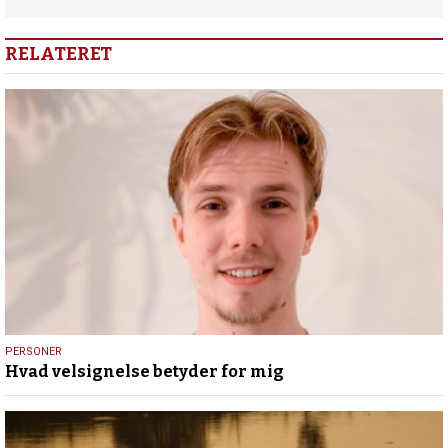
RELATERET
13.
PERSONER
Hvad velsignelse betyder for mig
maj
2026