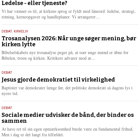
juni
Ledelse - eller tjeneste?
e
2026
r
Vi har vænnet os til, at kirkens sprog er fyldt med låneord: ledelse, strategi,
e
L
retning, kerneopgaver og handleplaner. Vi arrangerer…
æ
s
2.
DEBAT
,
KIRKELIV
m
juni
Trosanalysen 2026: Når unge søger mening, bør
e
kirken lytte
2026
r
e
Bibelselskabets nye trosanalyse peger på, at især unge mænd er åbne for
L
Bibelen, troen og kirken. Kritikere advarer mod at…
æ
s
18.
DEBAT
m
maj
Jesus gjorde demokratiet til virkelighed
e
2026
r
Baptister var demokrater længe før, det politiske demokrati så dagens lys i
e
nyere tid.
18.
DEBAT
maj
Sociale medier udvisker de bånd, der binder os
sammen
2026
At have ret til sin egen opmærksomhed burde være en fundamental frihed.
Men i dag er det langt fra tilfældet.