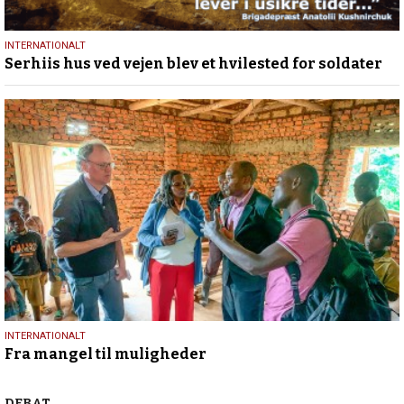
13.
INTERNATIONALT
Serhiis hus ved vejen blev et hvilested for soldater
maj
2026
13.
INTERNATIONALT
Fra mangel til muligheder
maj
2026
DEBAT