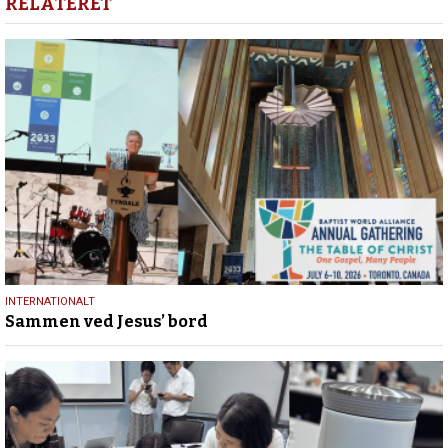
RELATERET
17.
INTERNATIONALT
Sammen ved Jesus’ bord
juli
2026