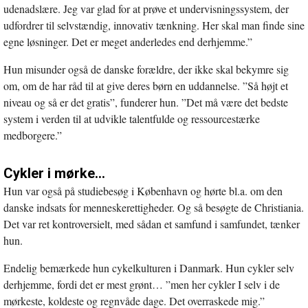
udenadslære. Jeg var glad for at prøve et undervisningssystem, der
udfordrer til selvstændig, innovativ tænkning. Her skal man finde sine
egne løsninger. Det er meget anderledes end derhjemme.”
Hun misunder også de danske forældre, der ikke skal bekymre sig
om, om de har råd til at give deres børn en uddannelse. ”Så højt et
niveau og så er det gratis”, funderer hun. ”Det må være det bedste
system i verden til at udvikle talentfulde og ressourcestærke
medborgere.”
Cykler i mørke…
Hun var også på studiebesøg i København og hørte bl.a. om den
danske indsats for menneskerettigheder. Og så besøgte de Christiania.
Det var ret kontroversielt, med sådan et samfund i samfundet, tænker
hun.
Endelig bemærkede hun cykelkulturen i Danmark. Hun cykler selv
derhjemme, fordi det er mest grønt… ”men her cykler I selv i de
mørkeste, koldeste og regnvåde dage. Det overraskede mig.”