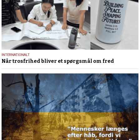
29.
INTERNATIONALT
Når trosfrihed bliver et spørgsmål om fred
juni
2026