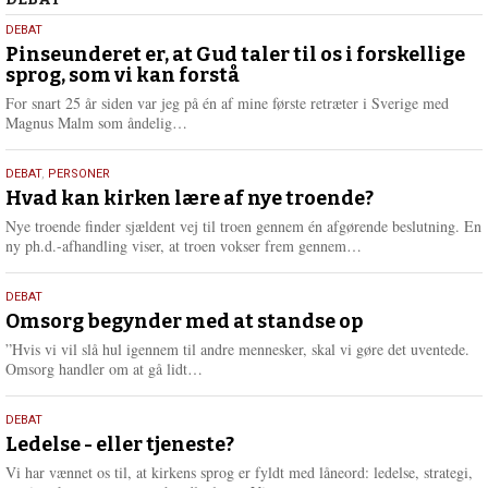
Debat
5.
DEBAT
august
Pinseunderet er, at Gud taler til os i forskellige
sprog, som vi kan forstå
2026
For snart 25 år siden var jeg på én af mine første retræter i Sverige med
L
Magnus Malm som åndelig…
æ
s
25.
DEBAT
,
PERSONER
m
juli
Hvad kan kirken lære af nye troende?
e
2026
r
Nye troende finder sjældent vej til troen gennem én afgørende beslutning. En
e
L
ny ph.d.-afhandling viser, at troen vokser frem gennem…
æ
s
9.
DEBAT
m
juli
Omsorg begynder med at standse op
e
2026
r
”Hvis vi vil slå hul igennem til andre mennesker, skal vi gøre det uventede.
e
L
Omsorg handler om at gå lidt…
æ
s
10.
DEBAT
m
juni
Ledelse - eller tjeneste?
e
2026
r
Vi har vænnet os til, at kirkens sprog er fyldt med låneord: ledelse, strategi,
e