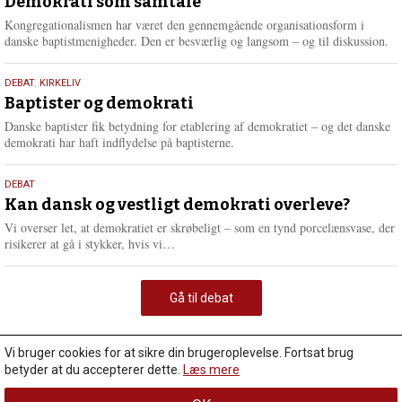
maj
Demokrati som samtale
2026
Kongregationalismen har været den gennemgående organisationsform i
danske baptistmenigheder. Den er besværlig og langsom – og til diskussion.
18.
DEBAT
,
KIRKELIV
maj
Baptister og demokrati
2026
Danske baptister fik betydning for etablering af demokratiet – og det danske
demokrati har haft indflydelse på baptisterne.
18.
DEBAT
maj
Kan dansk og vestligt demokrati overleve?
2026
Vi overser let, at demokratiet er skrøbeligt – som en tynd porcelænsvase, der
L
risikerer at gå i stykker, hvis vi…
æ
s
m
Gå til debat
e
r
e
Vi bruger cookies for at sikre din brugeroplevelse. Fortsat brug
betyder at du accepterer dette.
Læs mere