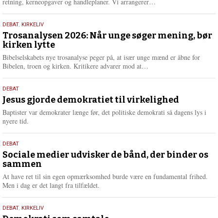
L
retning, kerneopgaver og handleplaner. Vi arrangerer…
æ
s
2.
DEBAT
,
KIRKELIV
m
juni
Trosanalysen 2026: Når unge søger mening, bør
e
kirken lytte
2026
r
e
Bibelselskabets nye trosanalyse peger på, at især unge mænd er åbne for
L
Bibelen, troen og kirken. Kritikere advarer mod at…
æ
s
18.
DEBAT
m
maj
Jesus gjorde demokratiet til virkelighed
e
2026
r
Baptister var demokrater længe før, det politiske demokrati så dagens lys i
e
nyere tid.
18.
DEBAT
maj
Sociale medier udvisker de bånd, der binder os
sammen
2026
At have ret til sin egen opmærksomhed burde være en fundamental frihed.
Men i dag er det langt fra tilfældet.
18.
DEBAT
,
KIRKELIV