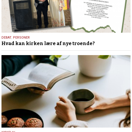
25.
DEBAT
,
PERSONER
Hvad kan kirken lære af nye troende?
juli
2026