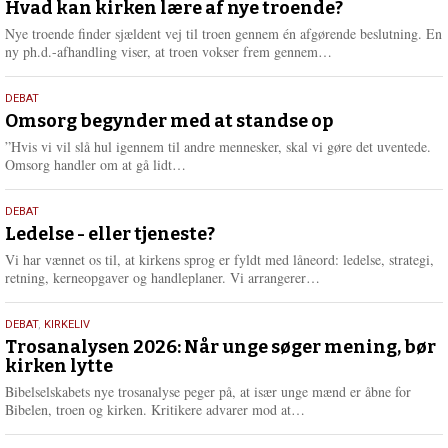
juli
Hvad kan kirken lære af nye troende?
e
2026
r
Nye troende finder sjældent vej til troen gennem én afgørende beslutning. En
e
L
ny ph.d.-afhandling viser, at troen vokser frem gennem…
æ
s
9.
DEBAT
m
juli
Omsorg begynder med at standse op
e
2026
r
”Hvis vi vil slå hul igennem til andre mennesker, skal vi gøre det uventede.
e
L
Omsorg handler om at gå lidt…
æ
s
10.
DEBAT
m
juni
Ledelse - eller tjeneste?
e
2026
r
Vi har vænnet os til, at kirkens sprog er fyldt med låneord: ledelse, strategi,
e
L
retning, kerneopgaver og handleplaner. Vi arrangerer…
æ
s
2.
DEBAT
,
KIRKELIV
m
juni
Trosanalysen 2026: Når unge søger mening, bør
e
kirken lytte
2026
r
e
Bibelselskabets nye trosanalyse peger på, at især unge mænd er åbne for
L
Bibelen, troen og kirken. Kritikere advarer mod at…
æ
s