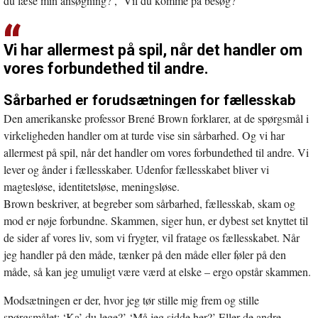
du læse min ansøgning?’, ‘Vil du komme på besøg?’
Vi har allermest på spil, når det handler om
vores forbundethed til andre.
Sårbarhed er forudsætningen for fællesskab
Den amerikanske professor Brené Brown forklarer, at de spørgsmål i
virkeligheden handler om at turde vise sin sårbarhed. Og vi har
allermest på spil, når det handler om vores forbundethed til andre. Vi
lever og ånder i fællesskaber. Udenfor fællesskabet bliver vi
magtesløse, identitetsløse, meningsløse.
Brown beskriver, at begreber som sårbarhed, fællesskab, skam og
mod er nøje forbundne. Skammen, siger hun, er dybest set knyttet til
de sider af vores liv, som vi frygter, vil fratage os fællesskabet. Når
jeg handler på den måde, tænker på den måde eller føler på den
måde, så kan jeg umuligt være værd at elske – ergo opstår skammen.
Modsætningen er der, hvor jeg tør stille mig frem og stille
spørgsmålet: ‘Ka’ du lege?’ ‘Må jeg sidde her?’ Eller de andre