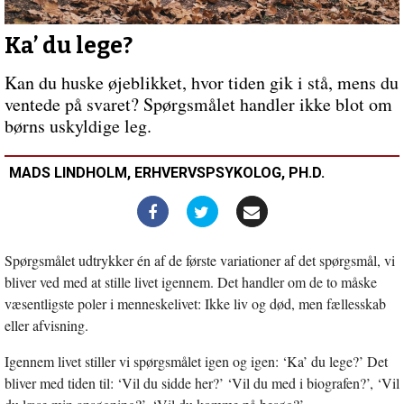
meget
mere
til
Ka’ du lege?
os?
Forrige
Kan du huske øjeblikket, hvor tiden gik i stå, mens du
indlæg:
ventede på svaret? Spørgsmålet handler ikke blot om
Nye
børns uskyldige leg.
præster
og
nye
MADS LINDHOLM, ERHVERVSPSYKOLOG, PH.D.
menigheder
Spørgsmålet udtrykker én af de første variationer af det spørgsmål, vi
bliver ved med at stille livet igennem. Det handler om de to måske
væsentligste poler i menneskelivet: Ikke liv og død, men fællesskab
eller afvisning.
Igennem livet stiller vi spørgsmålet igen og igen: ‘Ka’ du lege?’ Det
bliver med tiden til: ‘Vil du sidde her?’ ‘Vil du med i biografen?’, ‘Vil