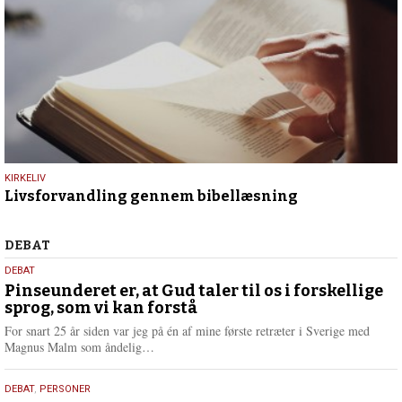
9.
KIRKELIV
Livsforvandling gennem bibellæsning
juli
2026
Debat
DEBAT
5.
DEBAT
august
Pinseunderet er, at Gud taler til os i forskellige
sprog, som vi kan forstå
2026
For snart 25 år siden var jeg på én af mine første retræter i Sverige med
L
Magnus Malm som åndelig…
æ
s
25.
DEBAT
,
PERSONER
m