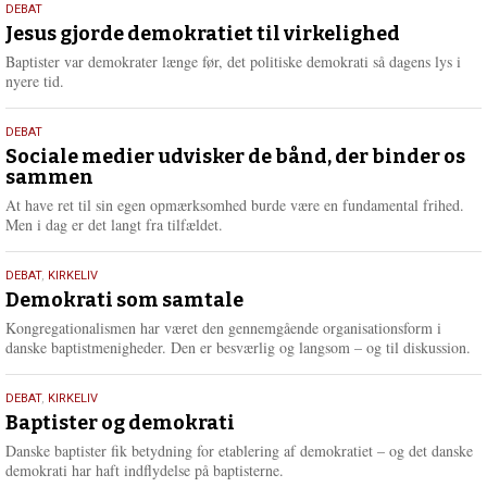
18.
DEBAT
m
maj
Jesus gjorde demokratiet til virkelighed
e
2026
r
Baptister var demokrater længe før, det politiske demokrati så dagens lys i
e
nyere tid.
18.
DEBAT
maj
Sociale medier udvisker de bånd, der binder os
sammen
2026
At have ret til sin egen opmærksomhed burde være en fundamental frihed.
Men i dag er det langt fra tilfældet.
18.
DEBAT
,
KIRKELIV
maj
Demokrati som samtale
2026
Kongregationalismen har været den gennemgående organisationsform i
danske baptistmenigheder. Den er besværlig og langsom – og til diskussion.
18.
DEBAT
,
KIRKELIV
maj
Baptister og demokrati
2026
Danske baptister fik betydning for etablering af demokratiet – og det danske
demokrati har haft indflydelse på baptisterne.