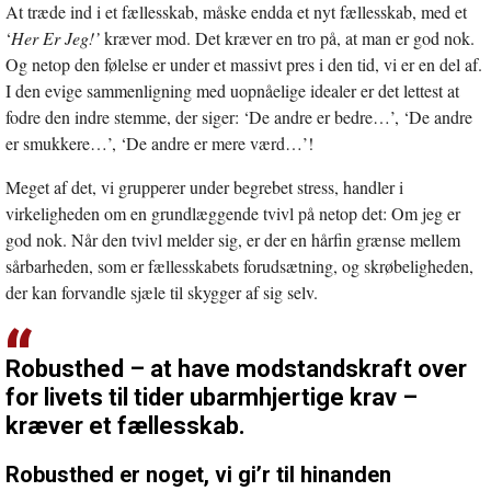
At træde ind i et fællesskab, måske endda et nyt fællesskab, med et
‘
Her Er Jeg!’
kræver mod. Det kræver en tro på, at man er god nok.
Og netop den følelse er under et massivt pres i den tid, vi er en del af.
I den evige sammenligning med uopnåelige idealer er det lettest at
fodre den indre stemme, der siger: ‘De andre er bedre…’, ‘De andre
er smukkere…’, ‘De andre er mere værd…’!
Meget af det, vi grupperer under begrebet stress, handler i
virkeligheden om en grundlæggende tvivl på netop det: Om jeg er
god nok. Når den tvivl melder sig, er der en hårfin grænse mellem
sårbarheden, som er fællesskabets forudsætning, og skrøbeligheden,
der kan forvandle sjæle til skygger af sig selv.
Robusthed – at have modstandskraft over
for livets til tider ubarmhjertige krav –
kræver et fællesskab.
Robusthed er noget, vi gi’r til hinanden