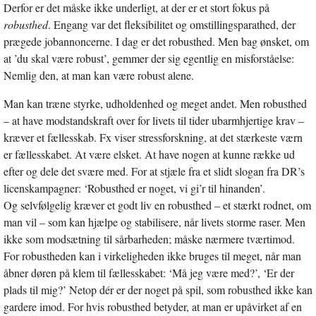
Derfor er det måske ikke underligt, at der er et stort fokus på
robusthed
. Engang var det fleksibilitet og omstillingsparathed, der
prægede jobannoncerne. I dag er det robusthed. Men bag ønsket, om
at ’du skal være robust’, gemmer der sig egentlig en misforståelse:
Nemlig den, at man kan være robust alene.
Man kan træne styrke, udholdenhed og meget andet. Men robusthed
– at have modstandskraft over for livets til tider ubarmhjertige krav –
kræver et fællesskab. Fx viser stressforskning, at det stærkeste værn
er fællesskabet. At være elsket. At have nogen at kunne række ud
efter og dele det svære med. For at stjæle fra et slidt slogan fra DR’s
licenskampagner: ‘Robusthed er noget, vi gi’r til hinanden’.
Og selvfølgelig kræver et godt liv en robusthed – et stærkt rodnet, om
man vil – som kan hjælpe og stabilisere, når livets storme raser. Men
ikke som modsætning til sårbarheden; måske nærmere tværtimod.
For robustheden kan i virkeligheden ikke bruges til meget, når man
åbner døren på klem til fællesskabet: ‘Må jeg være med?’, ‘Er der
plads til mig?’ Netop dér er der noget på spil, som robusthed ikke kan
gardere imod. For hvis robusthed betyder, at man er upåvirket af en