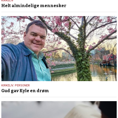
9.
KIRKELIV
Helt almindelige mennesker
juli
2026
9.
KIRKELIV
,
PERSONER
Gud gav Kyle en drøm
juli
2026