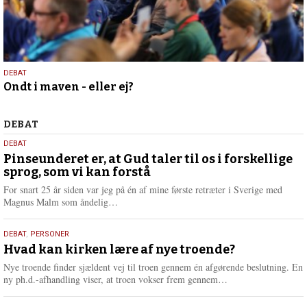
18.
DEBAT
Ondt i maven - eller ej?
april
2024
Debat
DEBAT
5.
DEBAT
august
Pinseunderet er, at Gud taler til os i forskellige
sprog, som vi kan forstå
2026
For snart 25 år siden var jeg på én af mine første retræter i Sverige med
L
Magnus Malm som åndelig…
æ
s
25.
DEBAT
,
PERSONER
m
juli
Hvad kan kirken lære af nye troende?
e
2026
r
Nye troende finder sjældent vej til troen gennem én afgørende beslutning. En
e
L
ny ph.d.-afhandling viser, at troen vokser frem gennem…
æ
s