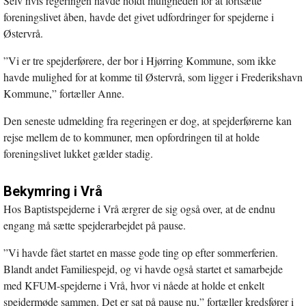
Selv hvis regeringen havde holdt muligheden for at fortsætte
foreningslivet åben, havde det givet udfordringer for spejderne i
Østervrå.
”Vi er tre spejderførere, der bor i Hjørring Kommune, som ikke
havde mulighed for at komme til Østervrå, som ligger i Frederikshavn
Kommune,” fortæller Anne.
Den seneste udmelding fra regeringen er dog, at spejderførerne kan
rejse mellem de to kommuner, men opfordringen til at holde
foreningslivet lukket gælder stadig.
Bekymring i Vrå
Hos Baptistspejderne i Vrå ærgrer de sig også over, at de endnu
engang må sætte spejderarbejdet på pause.
”Vi havde fået startet en masse gode ting op efter sommerferien.
Blandt andet Familiespejd, og vi havde også startet et samarbejde
med KFUM-spejderne i Vrå, hvor vi nåede at holde et enkelt
spejdermøde sammen. Det er sat på pause nu,” fortæller kredsfører i