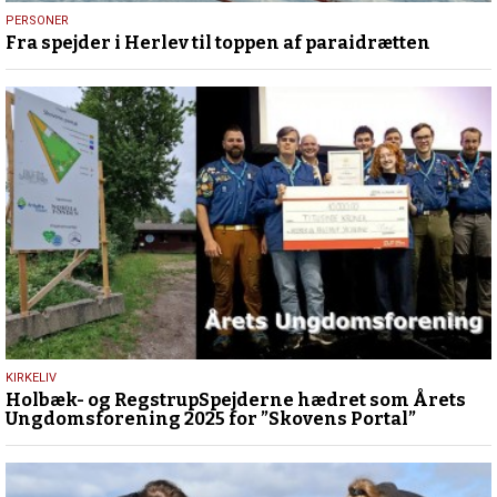
1.
PERSONER
Fra spejder i Herlev til toppen af paraidrætten
maj
2026
8.
KIRKELIV
Holbæk- og RegstrupSpejderne hædret som Årets
december
Ungdomsforening 2025 for ”Skovens Portal”
2025