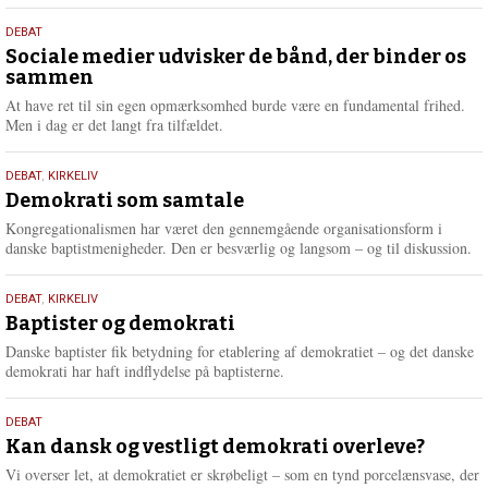
18.
DEBAT
maj
Sociale medier udvisker de bånd, der binder os
sammen
2026
At have ret til sin egen opmærksomhed burde være en fundamental frihed.
Men i dag er det langt fra tilfældet.
18.
DEBAT
,
KIRKELIV
maj
Demokrati som samtale
2026
Kongregationalismen har været den gennemgående organisationsform i
danske baptistmenigheder. Den er besværlig og langsom – og til diskussion.
18.
DEBAT
,
KIRKELIV
maj
Baptister og demokrati
2026
Danske baptister fik betydning for etablering af demokratiet – og det danske
demokrati har haft indflydelse på baptisterne.
18.
DEBAT
maj
Kan dansk og vestligt demokrati overleve?
2026
Vi overser let, at demokratiet er skrøbeligt – som en tynd porcelænsvase, der