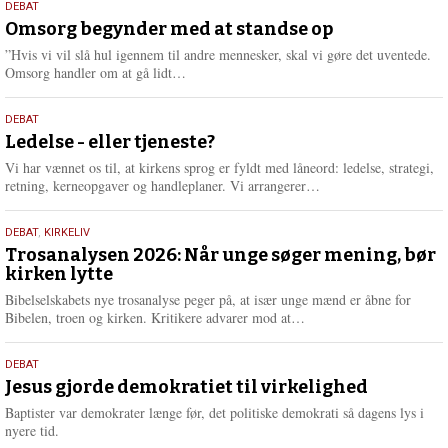
9.
DEBAT
m
juli
Omsorg begynder med at standse op
e
2026
r
”Hvis vi vil slå hul igennem til andre mennesker, skal vi gøre det uventede.
e
L
Omsorg handler om at gå lidt…
æ
s
10.
DEBAT
m
juni
Ledelse - eller tjeneste?
e
2026
r
Vi har vænnet os til, at kirkens sprog er fyldt med låneord: ledelse, strategi,
e
L
retning, kerneopgaver og handleplaner. Vi arrangerer…
æ
s
2.
DEBAT
,
KIRKELIV
m
juni
Trosanalysen 2026: Når unge søger mening, bør
e
kirken lytte
2026
r
e
Bibelselskabets nye trosanalyse peger på, at især unge mænd er åbne for
L
Bibelen, troen og kirken. Kritikere advarer mod at…
æ
s
18.
DEBAT
m
maj
Jesus gjorde demokratiet til virkelighed
e
2026
r
Baptister var demokrater længe før, det politiske demokrati så dagens lys i
e
nyere tid.