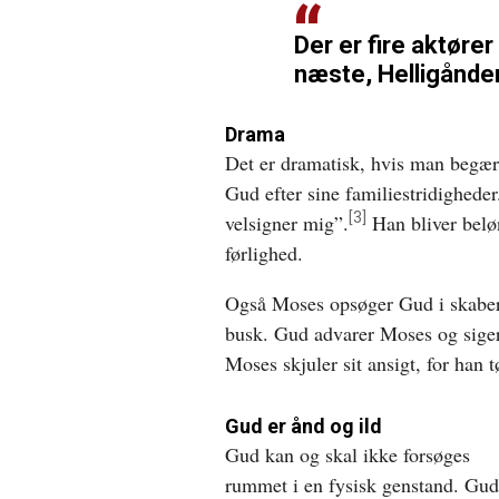
Der er fire aktører
næste, Helligånde
Drama
Det er dramatisk, hvis man begære
Gud efter sine familiestridigheder
[3]
velsigner mig”.
Han bliver belø
førlighed.
Også Moses opsøger Gud i skabe
busk. Gud advarer Moses og sige
Moses skjuler sit ansigt, for han 
Gud er ånd og ild
Gud kan og skal ikke forsøges
rummet i en fysisk genstand. Gud