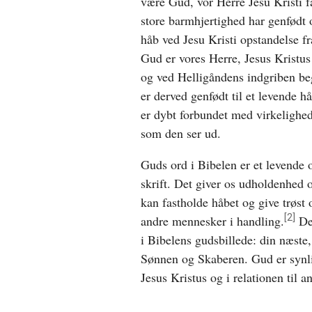
være Gud, vor Herre Jesu Kristi f
store barmhjertighed har genfødt o
håb ved Jesu Kristi opstandelse f
Gud er vores Herre, Jesus Kristus
og ved Helligåndens indgriben beg
er derved genfødt til et levende h
er dybt forbundet med virkelighe
som den ser ud.
Guds ord i Bibelen er et levende
skrift. Det giver os udholdenhed o
kan fastholde håbet og give trøst 
[2]
andre mennesker i handling.
Der
i Bibelens gudsbillede: din næste
Sønnen og Skaberen. Gud er synli
Jesus Kristus og i relationen til 