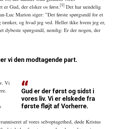
[9]
t er Gud, der elsker os først.
Det har uendelig
an-Luc Marion siger: ”Det første spørgsmål for et
 tænker, og hvad jeg ved. Heller ikke hvem jeg er,
det dybeste spørgsmål, nemlig: Er der nogen, der
d er vi den modtagende part.
v. Vi
rre.
Gud er der først og sidst i
vores liv. Vi er elskede fra
s
første fløjt af Vorherre.
ranniseret af vores selvoptagethed, døde Kristus