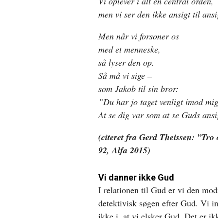
Vi oplever i alt en central orden,
men vi ser den ikke ansigt til ansi
Men når vi forsoner os
med et menneske,
så lyser den op.
Så må vi sige –
som Jakob til sin bror:
”Du har jo taget venligt imod mig
At se dig var som at se Guds ansi
(citeret fra Gerd Theissen: ”Tro 
92, Alfa 2015)
Vi danner ikke Gud
I relationen til Gud er vi den mod
detektivisk søgen efter Gud. Vi in
ikke i, at vi elsker Gud. Det er 