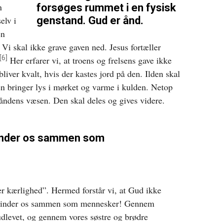
n
forsøges rummet i en fysisk
elv i
genstand. Gud er ånd.
en
 Vi skal ikke grave gaven ned. Jesus fortæller
[6]
Her erfarer vi, at troens og frelsens gave ikke
liver kvalt, hvis der kastes jord på den. Ilden skal
den bringer lys i mørket og varme i kulden. Netop
 åndens væsen. Den skal deles og gives videre.
binder os sammen som
er kærlighed”. Hermed forstår vi, at Gud ikke
m binder os sammen som mennesker! Gennem
udlevet, og gennem vores søstre og brødre