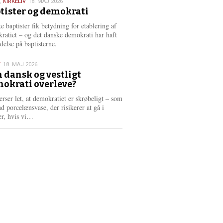
,
KIRKELIV
18. MAJ 2026
tister og demokrati
6
e baptister fik betydning for etablering af
ratiet – og det danske demokrati har haft
delse på baptisterne.
T
18. MAJ 2026
 dansk og vestligt
okrati overleve?
6
erser let, at demokratiet er skrøbeligt – som
d porcelænsvase, der risikerer at gå i
L
er, hvis vi…
æ
s
m
e
r
e