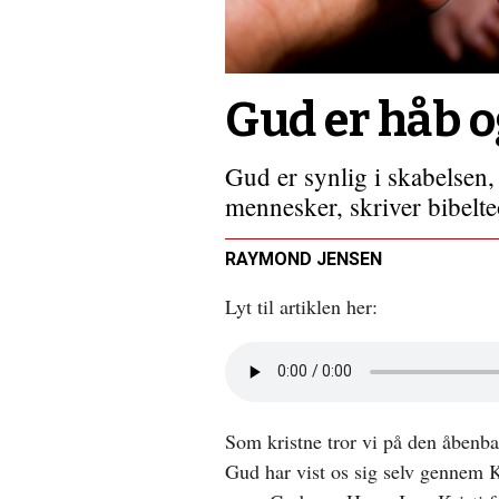
at
brokke
sig
over
Gud er håb 
Gud er synlig i skabelsen, 
mennesker, skriver bibel
RAYMOND JENSEN
Lyt til artiklen her:
Åbn
lyd
i
nyt
Som kristne tror vi på den åbenb
vindue
Gud har vist os sig selv gennem K