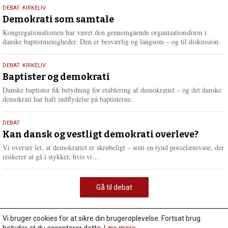
18.
DEBAT
,
KIRKELIV
maj
Demokrati som samtale
2026
Kongregationalismen har været den gennemgående organisationsform i
danske baptistmenigheder. Den er besværlig og langsom – og til diskussion.
18.
DEBAT
,
KIRKELIV
maj
Baptister og demokrati
2026
Danske baptister fik betydning for etablering af demokratiet – og det danske
demokrati har haft indflydelse på baptisterne.
18.
DEBAT
maj
Kan dansk og vestligt demokrati overleve?
2026
Vi overser let, at demokratiet er skrøbeligt – som en tynd porcelænsvase, der
L
risikerer at gå i stykker, hvis vi…
æ
s
m
Gå til debat
e
r
e
Vi bruger cookies for at sikre din brugeroplevelse. Fortsat brug