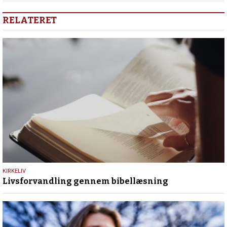
RELATERET
9.
KIRKELIV
Livsforvandling gennem bibellæsning
juli
2026