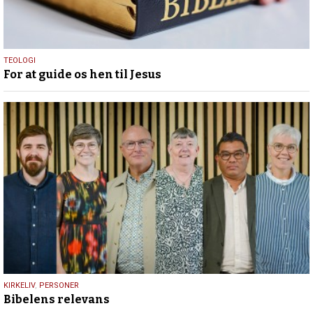
11.
TEOLOGI
For at guide os hen til Jesus
februar
2026
11.
KIRKELIV
,
PERSONER
Bibelens relevans
februar