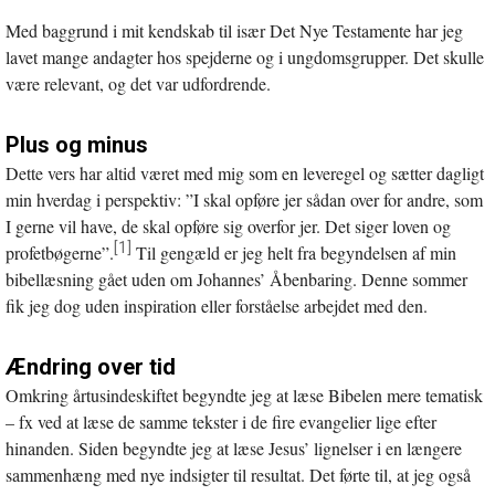
Med baggrund i mit kendskab til især Det Nye Testamente har jeg
lavet mange andagter hos spejderne og i ungdomsgrupper. Det skulle
være relevant, og det var udfordrende.
Plus og minus
Dette vers har altid været med mig som en leveregel og sætter dagligt
min hverdag i perspektiv: ”I skal opføre jer sådan over for andre, som
I gerne vil have, de skal opføre sig overfor jer. Det siger loven og
[1]
profetbøgerne”.
Til gengæld er jeg helt fra begyndelsen af min
bibellæsning gået uden om Johannes’ Åbenbaring. Denne sommer
fik jeg dog uden inspiration eller forståelse arbejdet med den.
Ændring over tid
Omkring årtusindeskiftet begyndte jeg at læse Bibelen mere tematisk
– fx ved at læse de samme tekster i de fire evangelier lige efter
hinanden. Siden begyndte jeg at læse Jesus’ lignelser i en længere
sammenhæng med nye indsigter til resultat. Det førte til, at jeg også