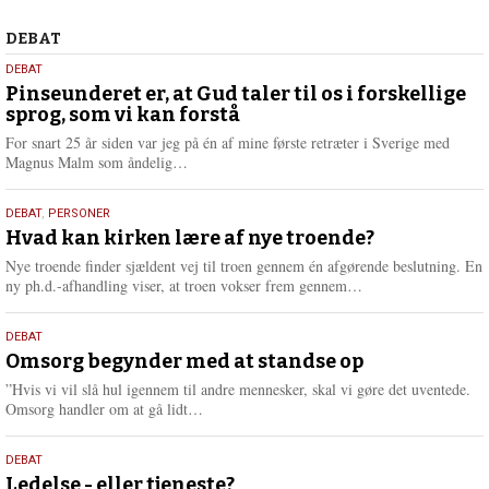
2026
Debat
DEBAT
5.
DEBAT
august
Pinseunderet er, at Gud taler til os i forskellige
sprog, som vi kan forstå
2026
For snart 25 år siden var jeg på én af mine første retræter i Sverige med
L
Magnus Malm som åndelig…
æ
s
25.
DEBAT
,
PERSONER
m
juli
Hvad kan kirken lære af nye troende?
e
2026
r
Nye troende finder sjældent vej til troen gennem én afgørende beslutning. En
e
L
ny ph.d.-afhandling viser, at troen vokser frem gennem…
æ
s
9.
DEBAT
m
juli
Omsorg begynder med at standse op
e
2026
r
”Hvis vi vil slå hul igennem til andre mennesker, skal vi gøre det uventede.
e
L
Omsorg handler om at gå lidt…
æ
s
10.
DEBAT
m
juni
Ledelse - eller tjeneste?
e