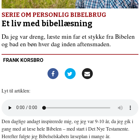
fokus
på
det
SERIE OM PERSONLIG BIBELBRUG
enkelte
Et liv med bibellæsning
menneske”
Forrige
indlæg:
Da jeg var dreng, læste min far et stykke fra Bibelen
Genstart2025
og bad en bøn hver dag inden aftensmaden.
–
færre
papirer,
FRANK KORSBRO
klarere
retning
Lyt til artiklen:
Åbn
lyd
i
Den daglige andagt inspirerede mig, og jeg var 9-10 år, da jeg gik i
nyt
vindue
gang med at læse hele Bibelen – med start i Det Nye Testamente.
Herefter fulgte jeg Bibelselskabets læseplan i mange år.