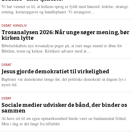
2026
r
Vi har vænnet os til, at kirkens sprog er fyldt med låneord: ledelse, strategi,
e
L
retning, kerneopgaver og handleplaner. Vi arrangerer…
æ
s
2.
DEBAT
,
KIRKELIV
m
juni
Trosanalysen 2026: Når unge søger mening, bør
e
kirken lytte
2026
r
e
Bibelselskabets nye trosanalyse peger på, at især unge mænd er åbne for
L
Bibelen, troen og kirken. Kritikere advarer mod at…
æ
s
18.
DEBAT
m
maj
Jesus gjorde demokratiet til virkelighed
e
2026
r
Baptister var demokrater længe før, det politiske demokrati så dagens lys i
e
nyere tid.
18.
DEBAT
maj
Sociale medier udvisker de bånd, der binder os
sammen
2026
At have ret til sin egen opmærksomhed burde være en fundamental frihed.
Men i dag er det langt fra tilfældet.