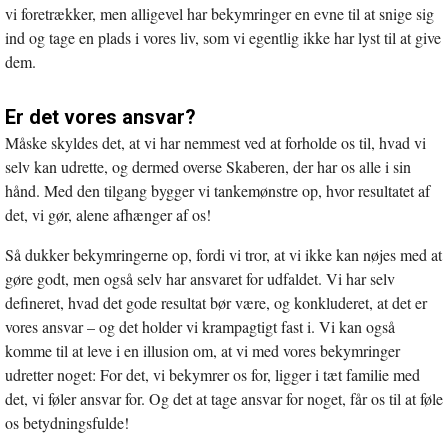
vindue
vi foretrækker, men alligevel har bekymringer en evne til at snige sig
ind og tage en plads i vores liv, som vi egentlig ikke har lyst til at give
dem.
Er det vores ansvar?
Måske skyldes det, at vi har nemmest ved at forholde os til, hvad vi
selv kan udrette, og dermed overse Skaberen, der har os alle i sin
hånd. Med den tilgang bygger vi tankemønstre op, hvor resultatet af
det, vi gør, alene afhænger af os!
Så dukker bekymringerne op, fordi vi tror, at vi ikke kan nøjes med at
gøre godt, men også selv har ansvaret for udfaldet. Vi har selv
defineret, hvad det gode resultat bør være, og konkluderet, at det er
vores ansvar – og det holder vi krampagtigt fast i. Vi kan også
komme til at leve i en illusion om, at vi med vores bekymringer
udretter noget: For det, vi bekymrer os for, ligger i tæt familie med
det, vi føler ansvar for. Og det at tage ansvar for noget, får os til at føle
os betydningsfulde!