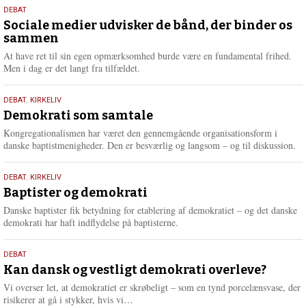
18.
DEBAT
maj
Sociale medier udvisker de bånd, der binder os
sammen
2026
At have ret til sin egen opmærksomhed burde være en fundamental frihed.
Men i dag er det langt fra tilfældet.
18.
DEBAT
,
KIRKELIV
maj
Demokrati som samtale
2026
Kongregationalismen har været den gennemgående organisationsform i
danske baptistmenigheder. Den er besværlig og langsom – og til diskussion.
18.
DEBAT
,
KIRKELIV
maj
Baptister og demokrati
2026
Danske baptister fik betydning for etablering af demokratiet – og det danske
demokrati har haft indflydelse på baptisterne.
18.
DEBAT
maj
Kan dansk og vestligt demokrati overleve?
2026
Vi overser let, at demokratiet er skrøbeligt – som en tynd porcelænsvase, der
L
risikerer at gå i stykker, hvis vi…