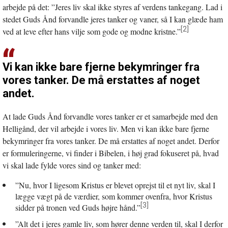
arbejde på det: ”Jeres liv skal ikke styres af verdens tankegang. Lad i
stedet Guds Ånd forvandle jeres tanker og vaner, så I kan glæde ham
[2]
ved at leve efter hans vilje som gode og modne kristne.”
Vi kan ikke bare fjerne bekymringer fra
vores tanker. De må erstattes af noget
andet.
At lade Guds Ånd forvandle vores tanker er et samarbejde med den
Helligånd, der vil arbejde i vores liv. Men vi kan ikke bare fjerne
bekymringer fra vores tanker. De må erstattes af noget andet. Derfor
er formuleringerne, vi finder i Bibelen, i høj grad fokuseret på, hvad
vi skal lade fylde vores sind og tanker med:
”Nu, hvor I ligesom Kristus er blevet oprejst til et nyt liv, skal I
lægge vægt på de værdier, som kommer ovenfra, hvor Kristus
[3]
sidder på tronen ved Guds højre hånd.”
”Alt det i jeres gamle liv, som hører denne verden til, skal I derfor