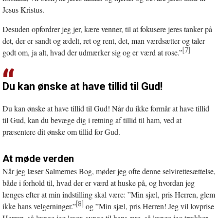
Jesus Kristus.
Desuden opfordrer jeg jer, kære venner, til at fokusere jeres tanker på
det, der er sandt og ædelt, ret og rent, det, man værdsætter og taler
[7]
godt om, ja alt, hvad der udmærker sig og er værd at rose.”
Du kan ønske at have tillid til Gud!
Du kan ønske at have tillid til Gud! Når du ikke formår at have tillid
til Gud, kan du bevæge dig i retning af tillid til ham, ved at
præsentere dit ønske om tillid for Gud.
At møde verden
Når jeg læser Salmernes Bog, møder jeg ofte denne selvirettesættelse,
både i forhold til, hvad der er værd at huske på, og hvordan jeg
længes efter at min indstilling skal være: ”Min sjæl, pris Herren, glem
[8]
ikke hans velgerninger.”
og ”Min sjæl, pris Herren! Jeg vil lovprise
Herren, så længe jeg lever, synge til hans ære, så længe jeg trækker