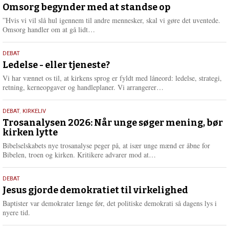
juli
Omsorg begynder med at standse op
e
2026
r
”Hvis vi vil slå hul igennem til andre mennesker, skal vi gøre det uventede.
e
L
Omsorg handler om at gå lidt…
æ
s
10.
DEBAT
m
juni
Ledelse - eller tjeneste?
e
2026
r
Vi har vænnet os til, at kirkens sprog er fyldt med låneord: ledelse, strategi,
e
L
retning, kerneopgaver og handleplaner. Vi arrangerer…
æ
s
2.
DEBAT
,
KIRKELIV
m
juni
Trosanalysen 2026: Når unge søger mening, bør
e
kirken lytte
2026
r
e
Bibelselskabets nye trosanalyse peger på, at især unge mænd er åbne for
L
Bibelen, troen og kirken. Kritikere advarer mod at…
æ
s
18.
DEBAT
m
maj
Jesus gjorde demokratiet til virkelighed
e
2026
r
Baptister var demokrater længe før, det politiske demokrati så dagens lys i
e
nyere tid.