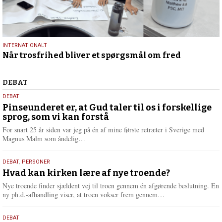
29.
INTERNATIONALT
Når trosfrihed bliver et spørgsmål om fred
juni
2026
Debat
DEBAT
5.
DEBAT
august
Pinseunderet er, at Gud taler til os i forskellige
sprog, som vi kan forstå
2026
For snart 25 år siden var jeg på én af mine første retræter i Sverige med
L
Magnus Malm som åndelig…
æ
s
25.
DEBAT
,
PERSONER
m
juli
Hvad kan kirken lære af nye troende?
e
2026
r
Nye troende finder sjældent vej til troen gennem én afgørende beslutning. En
e
L
ny ph.d.-afhandling viser, at troen vokser frem gennem…
æ
s
9.
DEBAT
m