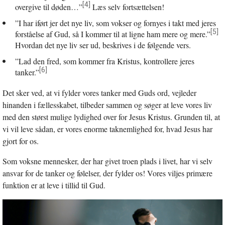
[4]
overgive til døden…”
Læs selv fortsættelsen!
”I har iført jer det nye liv, som vokser og fornyes i takt med jeres
[5]
forståelse af Gud, så I kommer til at ligne ham mere og mere.”
Hvordan det nye liv ser ud, beskrives i de følgende vers.
”Lad den fred, som kommer fra Kristus, kontrollere jeres
[6]
tanker.”
Det sker ved, at vi fylder vores tanker med Guds ord, vejleder
hinanden i fællesskabet, tilbeder sammen og søger at leve vores liv
med den størst mulige lydighed over for Jesus Kristus. Grunden til, at
vi vil leve sådan, er vores enorme taknemlighed for, hvad Jesus har
gjort for os.
Som voksne mennesker, der har givet troen plads i livet, har vi selv
ansvar for de tanker og følelser, der fylder os! Vores viljes primære
funktion er at leve i tillid til Gud.