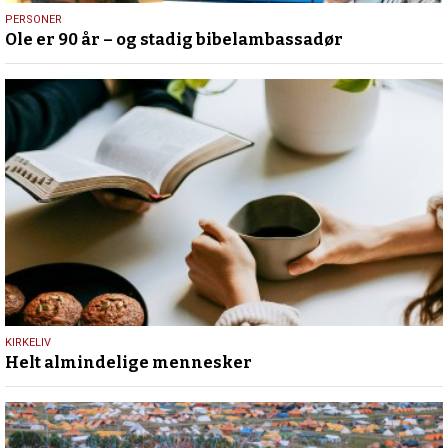
12.
PERSONER
Ole er 90 år – og stadig bibelambassadør
juli
2026
9.
KIRKELIV
Helt almindelige mennesker
juli
2026