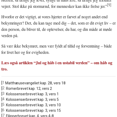
[9]
vejret. Stol ikke på stormænd, for mennesker kan ikke frelse jer.”
Hvorfor er det vigtigt, at vores hjerter er farvet af noget andet end
bekymringer? Det, du kan tage med dig – det, som er dit evigt liv – er
den person, du bliver til, de oplevelser, du har, og din måde at møde
verden på.
Så vær ikke bekymret, men vær fyldt af tillid og forventning – både
for livet her og for evigheden.
Læs også artiklen “Jul og håb i en ustabil verden” – om håb og
tro.
[1]
Matthæusevangeliet kap. 28, vers 18
[2]
Romerbrevet kap. 12, vers 2
[3]
Kolossenserbrevet kap. 3, vers 1
[4]
Kolossenserbrevet kap. 3, vers 5
[5]
Kolossenserbrevet kap. 3, vers 10
[6]
Kolossenserbrevet kap. 3, vers 15
[7]
Filipperbrevet kap. 4, vers 4-8