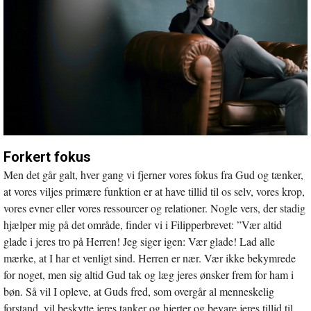
Forkert fokus
Men det går galt, hver gang vi fjerner vores fokus fra Gud og tænker,
at vores viljes primære funktion er at have tillid til os selv, vores krop,
vores evner eller vores ressourcer og relationer. Nogle vers, der stadig
hjælper mig på det område, finder vi i Filipperbrevet: ”Vær altid
glade i jeres tro på Herren! Jeg siger igen: Vær glade! Lad alle
mærke, at I har et venligt sind. Herren er nær. Vær ikke bekymrede
for noget, men sig altid Gud tak og læg jeres ønsker frem for ham i
bøn. Så vil I opleve, at Guds fred, som overgår al menneskelig
forstand, vil beskytte jeres tanker og hjerter og bevare jeres tillid til