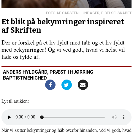
indlæg:
Jul
og
CARSTEN LUNDAGER, BIBELSELSKABET
håb
Et blik på bekymringer inspireret
i
af Skriften
en
ustabil
Der er forskel på et liv fyldt med håb og et liv fyldt
verden
med bekymringer! Og vi ved godt, hvad vi helst vil
lade os fylde af.
ANDERS HYLDGÅRD, PRÆST I HJØRRING
BAPTISTMENIGHED
Lyt til artiklen:
Åbn
lyd
i
Når vi sætter bekymringer og håb overfor hinanden, véd vi godt, hvad
nyt