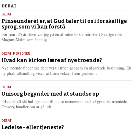
Debat
DEBAT
5.
DEBAT
august
Pinseunderet er, at Gud taler til os i forskellige
sprog, som vi kan forstå
2026
For snart 25 år siden var jeg på én af mine første retræter i Sverige med
L
Magnus Malm som åndelig…
æ
s
25.
DEBAT
,
PERSONER
m
juli
Hvad kan kirken lære af nye troende?
e
2026
r
Nye troende finder sjældent vej til troen gennem én afgørende beslutning. En
e
L
ny ph.d.-afhandling viser, at troen vokser frem gennem…
æ
s
9.
DEBAT
m
juli
Omsorg begynder med at standse op
e
2026
r
”Hvis vi vil slå hul igennem til andre mennesker, skal vi gøre det uventede.
e
L
Omsorg handler om at gå lidt…
æ
s
10.
DEBAT
m
juni
Ledelse - eller tjeneste?
e