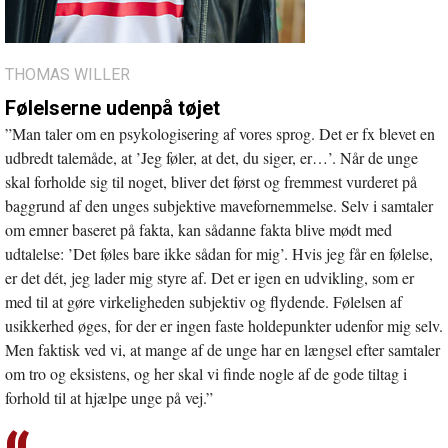
THOMAS WILLER
Følelserne udenpå tøjet
”Man taler om en psykologisering af vores sprog. Det er fx blevet en
udbredt talemåde, at ’Jeg føler, at det, du siger, er…’. Når de unge
skal forholde sig til noget, bliver det først og fremmest vurderet på
baggrund af den unges subjektive mavefornemmelse. Selv i samtaler
om emner baseret på fakta, kan sådanne fakta blive mødt med
udtalelse: ’Det føles bare ikke sådan for mig’. Hvis jeg får en følelse,
er det dét, jeg lader mig styre af. Det er igen en udvikling, som er
med til at gøre virkeligheden subjektiv og flydende. Følelsen af
usikkerhed øges, for der er ingen faste holdepunkter udenfor mig selv.
Men faktisk ved vi, at mange af de unge har en længsel efter samtaler
om tro og eksistens, og her skal vi finde nogle af de gode tiltag i
forhold til at hjælpe unge på vej.”