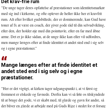
Det krav-frie rum
”De unge tager deres opfattelse af præstationer som identitetsmarkør
med sig ind i kirkerne, og ofte oplever de heller ikke her et kravfrit
rum. Alt efter hvilket gudsbillede, der er dominerende, kan Gud have
toner af fx at være en coach, der giver gode råd til din selvudvikling,
eller den, der holder øje med din pointtavle, eller en far med åbne
arme. Det er jo ikke sådan, at de unge ikke kan eller vil udfordres,
men mange længes efter at finde identitet et andet sted end i sig selv
og i egne præstationer.”
Mange længes efter at finde identitet et
andet sted end i sig selv og i egne
præstationer.
”Her er det vigtigt, at kirken tager udgangspunkt i, at vi først og
fremmest er elskede og favnede. Derfra kan vi så føle os tilskyndede
til at bruge det gode, vi er skabt med, til glæde og gavn for andre, så
det bliver en glæde at arbejde med på Guds Rige i stedet for et forsøg