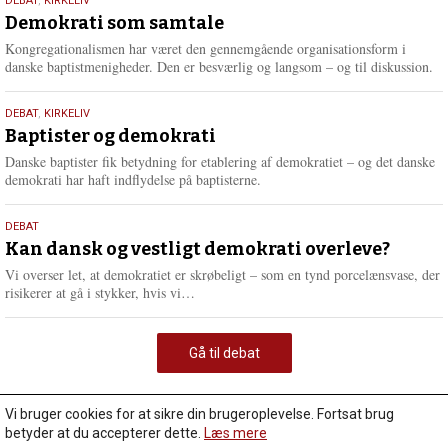
18.
DEBAT
,
KIRKELIV
maj
Demokrati som samtale
2026
Kongregationalismen har været den gennemgående organisationsform i
danske baptistmenigheder. Den er besværlig og langsom – og til diskussion.
18.
DEBAT
,
KIRKELIV
maj
Baptister og demokrati
2026
Danske baptister fik betydning for etablering af demokratiet – og det danske
demokrati har haft indflydelse på baptisterne.
18.
DEBAT
maj
Kan dansk og vestligt demokrati overleve?
2026
Vi overser let, at demokratiet er skrøbeligt – som en tynd porcelænsvase, der
L
risikerer at gå i stykker, hvis vi…
æ
s
m
Gå til debat
e
r
e
Vi bruger cookies for at sikre din brugeroplevelse. Fortsat brug
betyder at du accepterer dette.
Læs mere