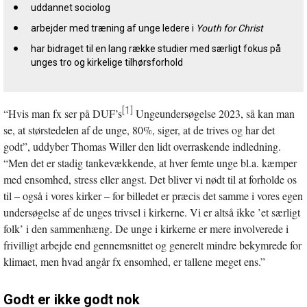
uddannet sociolog
arbejder med træning af unge ledere i
Youth for Christ
har bidraget til en lang række studier med særligt fokus på
unges tro og kirkelige tilhørsforhold
[1]
“Hvis man fx ser på DUF’s
Ungeundersøgelse 2023, så kan man
se, at størstedelen af de unge, 80%, siger, at de trives og har det
godt”, uddyber Thomas Willer den lidt overraskende indledning.
“Men det er stadig tankevækkende, at hver femte unge bl.a. kæmper
med ensomhed, stress eller angst. Det bliver vi nødt til at forholde os
til – også i vores kirker – for billedet er præcis det samme i vores egen
undersøgelse af de unges trivsel i kirkerne. Vi er altså ikke ’et særligt
folk’ i den sammenhæng. De unge i kirkerne er mere involverede i
frivilligt arbejde end gennemsnittet og generelt mindre bekymrede for
klimaet, men hvad angår fx ensomhed, er tallene meget ens.”
Godt er ikke godt nok