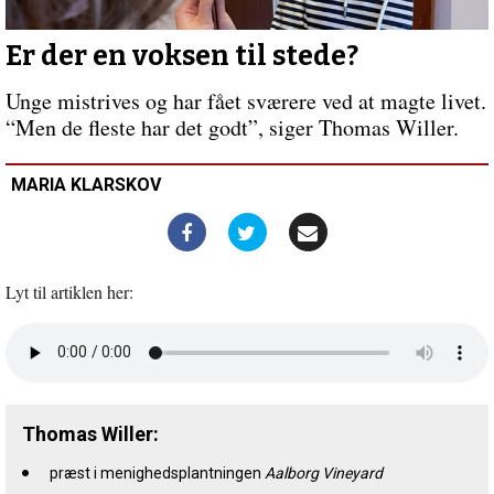
ved
siden
af?
Er der en voksen til stede?
Unge mistrives og har fået sværere ved at magte livet.
“Men de fleste har det godt”, siger Thomas Willer.
MARIA KLARSKOV
Lyt til artiklen her:
Åbn
lyd
i
nyt
vindue
Thomas Willer:
præst i menighedsplantningen
Aalborg Vineyard