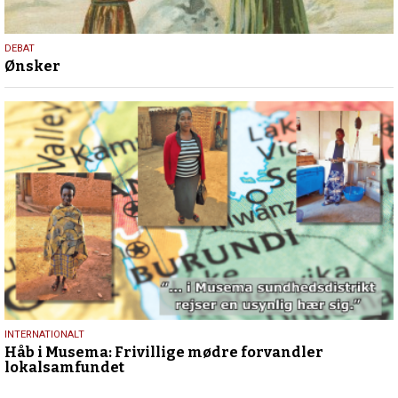
18.
DEBAT
Ønsker
december
2025
14.
INTERNATIONALT
Håb i Musema: Frivillige mødre forvandler
september
lokalsamfundet
2025