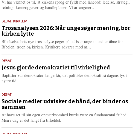
2026
r
Vi har vænnet os til, at kirkens sprog er fyldt med låneord: ledelse, strategi,
e
L
retning, kerneopgaver og handleplaner. Vi arrangerer…
æ
s
2.
DEBAT
,
KIRKELIV
m
juni
Trosanalysen 2026: Når unge søger mening, bør
e
kirken lytte
2026
r
e
Bibelselskabets nye trosanalyse peger på, at især unge mænd er åbne for
L
Bibelen, troen og kirken. Kritikere advarer mod at…
æ
s
18.
DEBAT
m
maj
Jesus gjorde demokratiet til virkelighed
e
2026
r
Baptister var demokrater længe før, det politiske demokrati så dagens lys i
e
nyere tid.
18.
DEBAT
maj
Sociale medier udvisker de bånd, der binder os
sammen
2026
At have ret til sin egen opmærksomhed burde være en fundamental frihed.
Men i dag er det langt fra tilfældet.