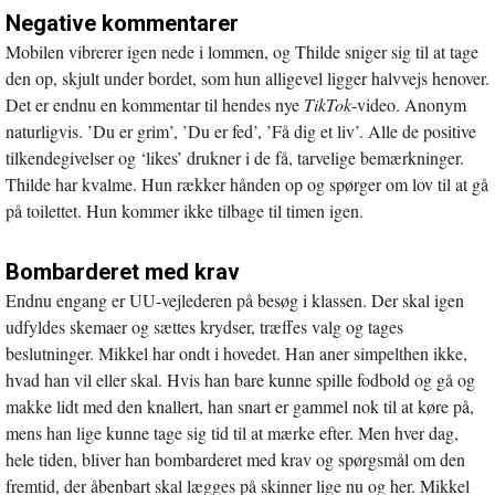
Negative kommentarer
Mobilen vibrerer igen nede i lommen, og Thilde sniger sig til at tage
den op, skjult under bordet, som hun alligevel ligger halvvejs henover.
Det er endnu en kommentar til hendes nye
TikTok
-video. Anonym
naturligvis. ’Du er grim’, ’Du er fed’, ’Få dig et liv’. Alle de positive
tilkendegivelser og ‘likes’ drukner i de få, tarvelige bemærkninger.
Thilde har kvalme. Hun rækker hånden op og spørger om lov til at gå
på toilettet. Hun kommer ikke tilbage til timen igen.
Bombarderet med krav
Endnu engang er UU-vejlederen på besøg i klassen. Der skal igen
udfyldes skemaer og sættes krydser, træffes valg og tages
beslutninger. Mikkel har ondt i hovedet. Han aner simpelthen ikke,
hvad han vil eller skal. Hvis han bare kunne spille fodbold og gå og
makke lidt med den knallert, han snart er gammel nok til at køre på,
mens han lige kunne tage sig tid til at mærke efter. Men hver dag,
hele tiden, bliver han bombarderet med krav og spørgsmål om den
fremtid, der åbenbart skal lægges på skinner lige nu og her. Mikkel