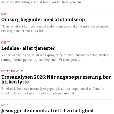
e
L
ny ph.d.-afhandling viser, at troen vokser frem gennem…
æ
s
9.
DEBAT
m
juli
Omsorg begynder med at standse op
e
2026
r
”Hvis vi vil slå hul igennem til andre mennesker, skal vi gøre det uventede.
e
L
Omsorg handler om at gå lidt…
æ
s
10.
DEBAT
m
juni
Ledelse - eller tjeneste?
e
2026
r
Vi har vænnet os til, at kirkens sprog er fyldt med låneord: ledelse, strategi,
e
L
retning, kerneopgaver og handleplaner. Vi arrangerer…
æ
s
2.
DEBAT
,
KIRKELIV
m
juni
Trosanalysen 2026: Når unge søger mening, bør
e
kirken lytte
2026
r
e
Bibelselskabets nye trosanalyse peger på, at især unge mænd er åbne for
L
Bibelen, troen og kirken. Kritikere advarer mod at…
æ
s
18.
DEBAT
m
maj
Jesus gjorde demokratiet til virkelighed
e