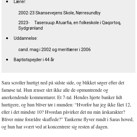
Lærer:
2002-23 Skansevejens Skole, Nørresundby
2023- Tasersuup Atuarfia, en folkeskole i Qaqortoq,
Sydgrønland
Uddannelse:
cand. mag i 2002 og meritlærer i 2006
Baptistspejder i 44 år
Sara scroller hurtigt ned på sidste side, og blikket søger efter det
famøse tal. Hun ænser slet ikke alle de opmuntrende og
anerkendende kommentarer. Et 7-tal. Hendes hjerte banker lidt
hurtigere, og hun bliver tør i munden: “Hvorfor har jeg ikke fået 12,
eller i det mindste 10? Hvordan påvirker det nu min årskarakter?
Bliver mine forældre skuffede?” Tankerne flyver rundt i Saras hoved,
og hun har svært ved at koncentrere sig resten af dagen.