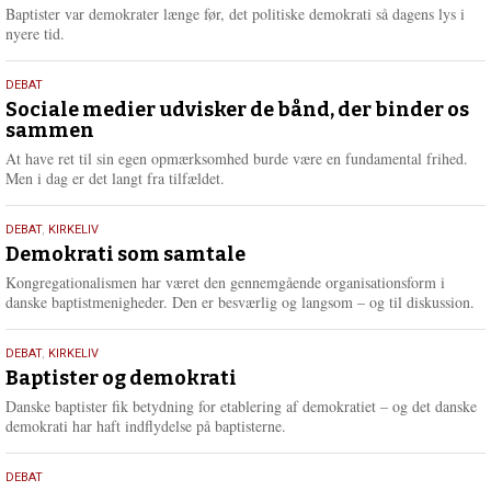
2026
r
Baptister var demokrater længe før, det politiske demokrati så dagens lys i
e
nyere tid.
18.
DEBAT
maj
Sociale medier udvisker de bånd, der binder os
sammen
2026
At have ret til sin egen opmærksomhed burde være en fundamental frihed.
Men i dag er det langt fra tilfældet.
18.
DEBAT
,
KIRKELIV
maj
Demokrati som samtale
2026
Kongregationalismen har været den gennemgående organisationsform i
danske baptistmenigheder. Den er besværlig og langsom – og til diskussion.
18.
DEBAT
,
KIRKELIV
maj
Baptister og demokrati
2026
Danske baptister fik betydning for etablering af demokratiet – og det danske
demokrati har haft indflydelse på baptisterne.
18.
DEBAT