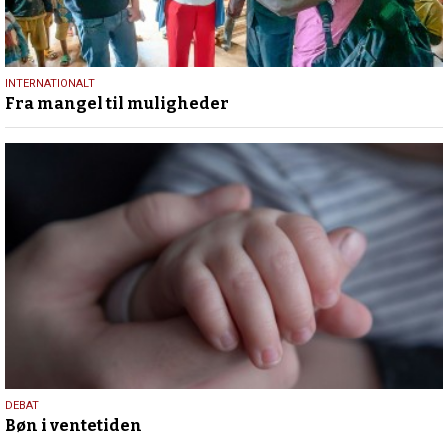
13.
INTERNATIONALT
Fra mangel til muligheder
maj
2026
29.
DEBAT
Bøn i ventetiden
april