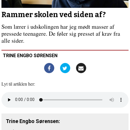
Forrige
indlæg:
Hvorfor
Rammer skolen ved siden af?
skal
de
Som lærer i udskolingen har jeg mødt masser af
sove
pressede teenagere. De føler sig presset af krav fra
hele
alle sider.
tiden?
TRINE ENGBO SØRENSEN
Lyt til artiklen her:
Åbn
lyd
i
nyt
vindue
Trine Engbo Sørensen: