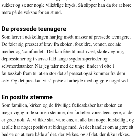
sukker og sætter nogle vilkårlige kryds. Så slipper han da for at høre
mere på de voksne for en stund.
De pressede teenagere
Som lærer i udskolingen har jeg mødt masser af pressede teenagere.
De føler sig presset af krav fra skolen, forældre, venner, sociale
medier og ‘samfundet’. Det kan føre til mistrivsel, skolevægring,
depressioner og i værste fald lange sygdomsperioder og
selvmordstanker. Når jeg taler med de unge, finder vi ofte i
fællesskab frem til, at en stor del af presset også kommer fra dem
selv. Og det pres kan vi så prøve at arbejde med og gøre noget ved.
En positiv stemme
Som familien, kirken og de frivillige fællesskaber har skolen en
mega-vigtig rolle som en stemme, der fortæller vores teenagere, at de
er gode nok. At vi ikke skal være ens, at alle kan noget forskelligt, og
at alle har noget positivt at bidrage med. At det handler om at gøre sit
bedste og at lære både af dét, der lykkes, og af dét, der ikke lykkes.