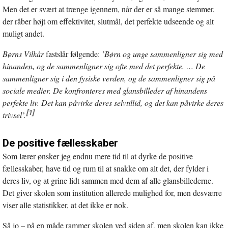
Men det er svært at trænge igennem, når der er så mange stemmer,
der råber højt om effektivitet, slutmål, det perfekte udseende og alt
muligt andet.
Børns Vilkår
fastslår følgende:
’Børn og unge sammenligner sig med
hinanden, og de sammenligner sig ofte med det perfekte. … De
sammenligner sig i den fysiske verden, og de sammenligner sig på
sociale medier. De konfronteres med glansbilleder af hinandens
perfekte liv. Det kan påvirke deres selvtillid, og det kan påvirke deres
[1]
trivsel’.
De positive fællesskaber
Som lærer ønsker jeg endnu mere tid til at dyrke de positive
fællesskaber, have tid og rum til at snakke om alt det, der fylder i
deres liv, og at grine lidt sammen med dem af alle glansbillederne.
Det giver skolen som institution allerede mulighed for, men desværre
viser alle statistikker, at det ikke er nok.
Så jo – på en måde rammer skolen ved siden af, men skolen kan ikke