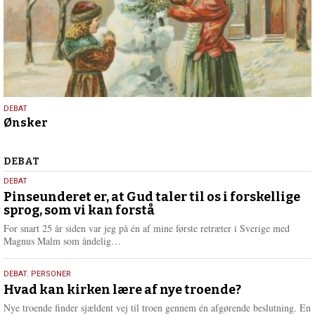
18.
DEBAT
Ønsker
december
2025
Debat
DEBAT
5.
DEBAT
august
Pinseunderet er, at Gud taler til os i forskellige
sprog, som vi kan forstå
2026
For snart 25 år siden var jeg på én af mine første retræter i Sverige med
L
Magnus Malm som åndelig…
æ
s
25.
DEBAT
,
PERSONER
m
juli
Hvad kan kirken lære af nye troende?
e
2026
r
Nye troende finder sjældent vej til troen gennem én afgørende beslutning. En