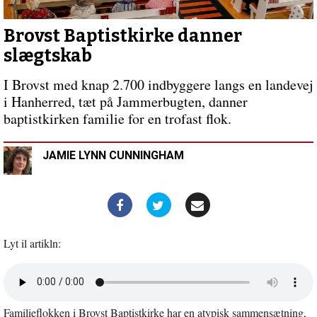
Danmark
Forrige
indlæg:
Refleksion
Brovst Baptistkirke danner
over
slægtskab
Frygt
og
I Brovst med knap 2.700 indbyggere langs en landevej
Tro
i Hanherred, tæt på Jammerbugten, danner
baptistkirken familie for en trofast flok.
JAMIE LYNN CUNNINGHAM
Lyt il artikln:
Åbn
lyd
i
Familieflokken i Brovst Baptistkirke har en atypisk sammensætning,
nyt