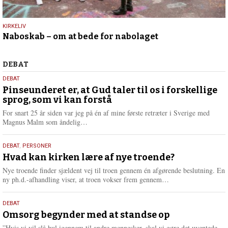
9.
KIRKELIV
Naboskab – om at bede for nabolaget
juli
2026
Debat
DEBAT
5.
DEBAT
august
Pinseunderet er, at Gud taler til os i forskellige
sprog, som vi kan forstå
2026
For snart 25 år siden var jeg på én af mine første retræter i Sverige med
L
Magnus Malm som åndelig…
æ
s
25.
DEBAT
,
PERSONER
m
juli
Hvad kan kirken lære af nye troende?
e
2026
r
Nye troende finder sjældent vej til troen gennem én afgørende beslutning. En
e
L
ny ph.d.-afhandling viser, at troen vokser frem gennem…
æ
s
9.
DEBAT
m
juli
Omsorg begynder med at standse op
e
2026
r
”Hvis vi vil slå hul igennem til andre mennesker, skal vi gøre det uventede.