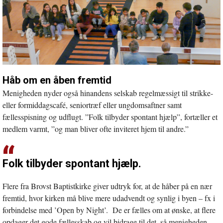
Håb om en åben fremtid
Menigheden nyder også hinandens selskab regelmæssigt til strikke-
eller formiddagscafé, seniortræf eller ungdomsaftner samt
fællesspisning og udflugt. ”Folk tilbyder spontant hjælp”, fortæller et
medlem varmt, ”og man bliver ofte inviteret hjem til andre.”
Folk tilbyder spontant hjælp.
Flere fra Brovst Baptistkirke giver udtryk for, at de håber på en nær
fremtid, hvor kirken må blive mere udadvendt og synlig i byen – fx i
forbindelse med ’Open by Night’. De er fælles om at ønske, at flere
opdager det gode fællesskab og vil bidrage til det, så menigheden