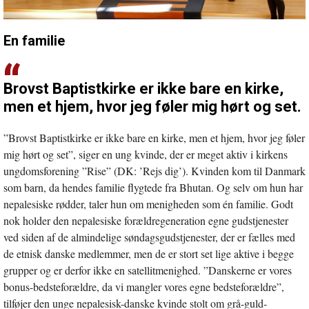
En familie
Brovst Baptistkirke er ikke bare en kirke,
men et hjem, hvor jeg føler mig hørt og set.
”Brovst Baptistkirke er ikke bare en kirke, men et hjem, hvor jeg føler
mig hørt og set”, siger en ung kvinde, der er meget aktiv i kirkens
ungdomsforening ”Rise” (DK: ’Rejs dig’). Kvinden kom til Danmark
som barn, da hendes familie flygtede fra Bhutan. Og selv om hun har
nepalesiske rødder, taler hun om menigheden som én familie. Godt
nok holder den nepalesiske forældregeneration egne gudstjenester
ved siden af de almindelige søndagsgudstjenester, der er fælles med
de etnisk danske medlemmer, men de er stort set lige aktive i begge
grupper og er derfor ikke en satellitmenighed. ”Danskerne er vores
bonus-bedsteforældre, da vi mangler vores egne bedsteforældre”,
tilføjer den unge nepalesisk-danske kvinde stolt om grå-guld-