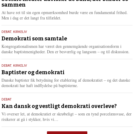
sammen
2026
At have ret til sin egen opmærksomhed burde være en fundamental frihed.
Men i dag er det langt fra tilfældet.
18.
DEBAT
,
KIRKELIV
maj
Demokrati som samtale
2026
Kongregationalismen har været den gennemgående organisationsform i
danske baptistmenigheder. Den er besværlig og langsom – og til diskussion.
18.
DEBAT
,
KIRKELIV
maj
Baptister og demokrati
2026
Danske baptister fik betydning for etablering af demokratiet – og det danske
demokrati har haft indflydelse på baptisterne.
18.
DEBAT
maj
Kan dansk og vestligt demokrati overleve?
2026
Vi overser let, at demokratiet er skrøbeligt – som en tynd porcelænsvase, der
L
risikerer at gå i stykker, hvis vi…
æ
s