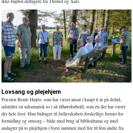
ikke-baptist-deltagere fra Thisted og Aars.
Lovsang og plejehjem
Præsten Bente Højris, som har været ansat i knapt ti år på deltid,
udstråler en udramatisk ro i sit tilhørsforhold, som én der har været
der hele livet. Hun bidrager til fællesskabets forskellige former for
formidling og omsorg – både med brug af bibliodrama og med
andagter på to plejehjem i byen sammen med fire til fem andre fra