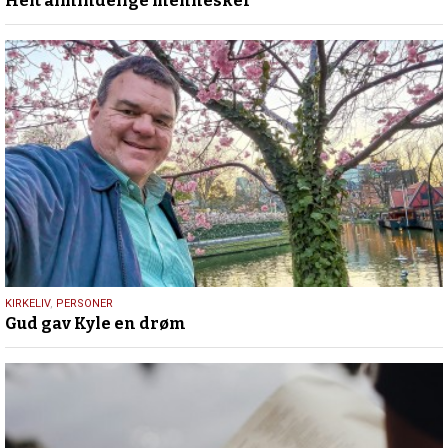
Helt almindelige mennesker
juli
2026
9.
KIRKELIV
,
PERSONER
Gud gav Kyle en drøm
juli
2026