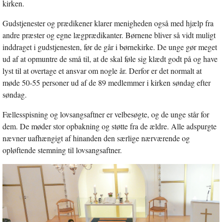
kirken.
Gudstjenester og prædikener klarer menigheden også med hjælp fra
andre præster og egne lægprædikanter. Børnene bliver så vidt muligt
inddraget i gudstjenesten, før de går i børnekirke. De unge gør meget
ud af at opmuntre de små til, at de skal føle sig klædt godt på og have
lyst til at overtage et ansvar om nogle år. Derfor er det normalt at
møde 50-55 personer ud af de 89 medlemmer i kirken søndag efter
søndag.
Fællesspisning og lovsangsaftner er velbesøgte, og de unge står for
dem. De møder stor opbakning og støtte fra de ældre. Alle adspurgte
nævner uafhængigt af hinanden den særlige nærværende og
opløftende stemning til lovsangsaftner.