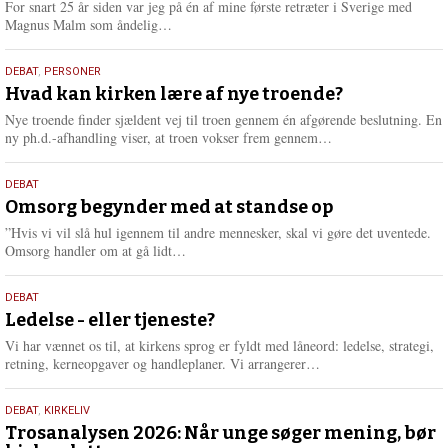
For snart 25 år siden var jeg på én af mine første retræter i Sverige med
L
Magnus Malm som åndelig…
æ
s
25.
DEBAT
,
PERSONER
m
juli
Hvad kan kirken lære af nye troende?
e
2026
r
Nye troende finder sjældent vej til troen gennem én afgørende beslutning. En
e
L
ny ph.d.-afhandling viser, at troen vokser frem gennem…
æ
s
9.
DEBAT
m
juli
Omsorg begynder med at standse op
e
2026
r
”Hvis vi vil slå hul igennem til andre mennesker, skal vi gøre det uventede.
e
L
Omsorg handler om at gå lidt…
æ
s
10.
DEBAT
m
juni
Ledelse - eller tjeneste?
e
2026
r
Vi har vænnet os til, at kirkens sprog er fyldt med låneord: ledelse, strategi,
e
L
retning, kerneopgaver og handleplaner. Vi arrangerer…
æ
s
2.
DEBAT
,
KIRKELIV
m
juni
Trosanalysen 2026: Når unge søger mening, bør
e