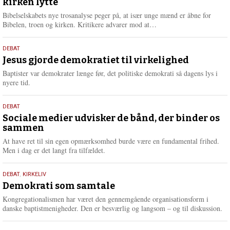
kirken lytte
2026
r
e
Bibelselskabets nye trosanalyse peger på, at især unge mænd er åbne for
L
Bibelen, troen og kirken. Kritikere advarer mod at…
æ
s
18.
DEBAT
m
maj
Jesus gjorde demokratiet til virkelighed
e
2026
r
Baptister var demokrater længe før, det politiske demokrati så dagens lys i
e
nyere tid.
18.
DEBAT
maj
Sociale medier udvisker de bånd, der binder os
sammen
2026
At have ret til sin egen opmærksomhed burde være en fundamental frihed.
Men i dag er det langt fra tilfældet.
18.
DEBAT
,
KIRKELIV
maj
Demokrati som samtale
2026
Kongregationalismen har været den gennemgående organisationsform i
danske baptistmenigheder. Den er besværlig og langsom – og til diskussion.