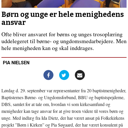
Kristus
–
i
Børn og unge er hele menighedens
konfliktens
ansvar
tegn
Ofte bliver ansvaret for børns og unges trosoplæring
uddelegeret til børne- og ungdomsmedarbejdere. Men
hele menigheden kan og skal inddrages.
PIA NIELSEN
Lørdag d. 29. september var repræsentanter fra 20 baptistmenigheder,
Baptisternes Børne- og Ungdomsforbund, BBU og baptistspejderne,
DBS, samlet for at tale om, hvordan vi som kirkesamfund og
menigheder kan tage ansvar for at give troen videre til vores børn og
unge. Med indlæg fra Ida Dietz, der har været ansat på Folkekirkens
projekt ”Børn i Kirken” og Pia Søgaard, der har været konsulent på