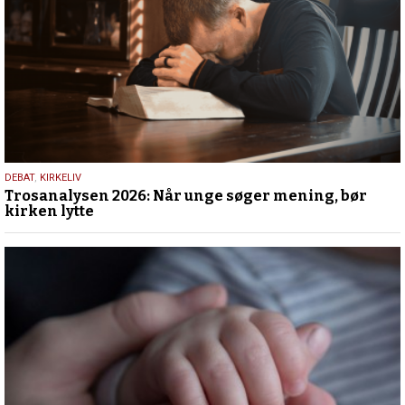
2.
DEBAT
,
KIRKELIV
Trosanalysen 2026: Når unge søger mening, bør
juni
kirken lytte
2026