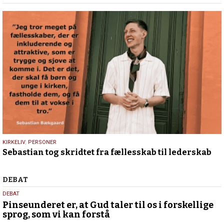
2026
20.
KIRKELIV
,
PERSONER
Sebastian tog skridtet fra fællesskab til lederskab
februar
2026
Debat
DEBAT
5.
DEBAT
august
Pinseunderet er, at Gud taler til os i forskellige
sprog, som vi kan forstå
2026