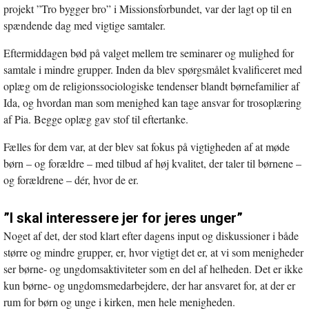
projekt ”Tro bygger bro” i Missionsforbundet, var der lagt op til en
spændende dag med vigtige samtaler.
Eftermiddagen bød på valget mellem tre seminarer og mulighed for
samtale i mindre grupper. Inden da blev spørgsmålet kvalificeret med
oplæg om de religionssociologiske tendenser blandt børnefamilier af
Ida, og hvordan man som menighed kan tage ansvar for trosoplæring
af Pia. Begge oplæg gav stof til eftertanke.
Fælles for dem var, at der blev sat fokus på vigtigheden af at møde
børn – og forældre – med tilbud af høj kvalitet, der taler til børnene –
og forældrene – dér, hvor de er.
”I skal interessere jer for jeres unger”
Noget af det, der stod klart efter dagens input og diskussioner i både
større og mindre grupper, er, hvor vigtigt det er, at vi som menigheder
ser børne- og ungdomsaktiviteter som en del af helheden. Det er ikke
kun børne- og ungdomsmedarbejdere, der har ansvaret for, at der er
rum for børn og unge i kirken, men hele menigheden.