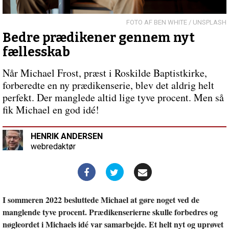
du
så?
Forrige
BEN WHITE / UNSPLASH
indlæg:
Bedre prædikener gennem nyt
Et
fællesskab
kvarters
bøn
Når Michael Frost, præst i Roskilde Baptistkirke,
om
forberedte en ny prædikenserie, blev det aldrig helt
ugen
perfekt. Der manglede altid lige tyve procent. Men så
fik Michael en god idé!
HENRIK ANDERSEN
webredaktør
I sommeren 2022 besluttede Michael at gøre noget ved de
manglende tyve procent. Prædikenserierne skulle forbedres og
nøgleordet i Michaels idé var samarbejde. Et helt nyt og uprøvet