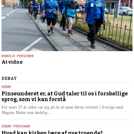
9.
KIRKELIV
,
PERSONER
At vidne
juli
2026
Debat
DEBAT
5.
DEBAT
august
Pinseunderet er, at Gud taler til os i forskellige
sprog, som vi kan forstå
2026
For snart 25 år siden var jeg på én af mine første retræter i Sverige med
L
Magnus Malm som åndelig…
æ
s
25.
DEBAT
,
PERSONER
m
juli
Hvad kan kirken lære af nye troende?
e