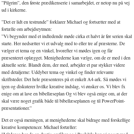
”Pilgrim”, den første prædikenserie i samarbejdet, er netop nu på vej
ud i kirkerne.
”Det er lidt en testrunde” forklarer Michael og fortsætter med at
fortælle om arbejdsrytmen:
”Vi begynder med et indledende møde cirka et halvt år før serien skal
starte. Her nedsætter vi et udvalg med to eller tre af præsterne. De
vælger et tema og en vinkel, hvorefter vi mødes igen og får
præsenteret oplægget. Menighederne kan vælge, om de er med i den
aktuelle serie. Blandt dem, der med, arbejder et par stykker videre
med detaljerne: Uddyber tema og vinkel og finder relevante
skriftsteder. Det hele præsenteres på et enkelt A4-ark. Så mødes vi
igen og diskuterer hvilke kreative indslag, vi ønsker os. Vi blev fx
enige om at lave en bibellæseplan Og vi blev også enige om, at der
skal være noget grafik både til bibellæseplanen og til PowerPoint-
præsentationer.”
Det er også meningen, at menighederne skal bidrage med forskellige
kreative kompetencer. Michael fortæller: