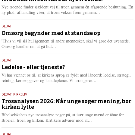
2026
r
Nye troende finder sjældent vej til troen gennem én afgørende beslutning. En
e
L
ny ph.d.-afhandling viser, at troen vokser frem gennem…
æ
s
9.
DEBAT
m
juli
Omsorg begynder med at standse op
e
2026
r
”Hvis vi vil slå hul igennem til andre mennesker, skal vi gøre det uventede.
e
L
Omsorg handler om at gå lidt…
æ
s
10.
DEBAT
m
juni
Ledelse - eller tjeneste?
e
2026
r
Vi har vænnet os til, at kirkens sprog er fyldt med låneord: ledelse, strategi,
e
L
retning, kerneopgaver og handleplaner. Vi arrangerer…
æ
s
2.
DEBAT
,
KIRKELIV
m
juni
Trosanalysen 2026: Når unge søger mening, bør
e
kirken lytte
2026
r
e
Bibelselskabets nye trosanalyse peger på, at især unge mænd er åbne for
L
Bibelen, troen og kirken. Kritikere advarer mod at…
æ
s
DEBAT