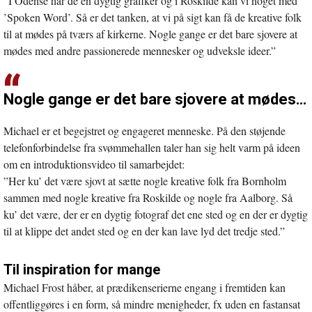
”I Odense har de en dygtig grafiker og i Roskilde kan vi noget med
’Spoken Word’. Så er det tanken, at vi på sigt kan få de kreative folk
til at mødes på tværs af kirkerne. Nogle gange er det bare sjovere at
mødes med andre passionerede mennesker og udveksle ideer.”
Nogle gange er det bare sjovere at mødes…
Michael er et begejstret og engageret menneske. På den støjende
telefonforbindelse fra svømmehallen taler han sig helt varm på ideen
om en introduktionsvideo til samarbejdet:
”Her ku’ det være sjovt at sætte nogle kreative folk fra Bornholm
sammen med nogle kreative fra Roskilde og nogle fra Aalborg. Så
ku’ det være, der er en dygtig fotograf det ene sted og en der er dygtig
til at klippe det andet sted og en der kan lave lyd det tredje sted.”
Til inspiration for mange
Michael Frost håber, at prædikenserierne engang i fremtiden kan
offentliggøres i en form, så mindre menigheder, fx uden en fastansat