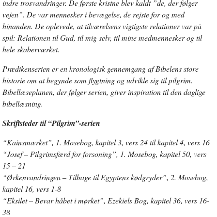
indre trosvandringer. De første kristne blev kaldt ”de, der følger
vejen”. De var mennesker i bevægelse, de rejste for og med
hinanden. De oplevede, at tilværelsens vigtigste relationer var på
spil: Relationen til Gud, til mig selv, til mine medmennesker og til
hele skaberværket.
Prædikenserien er en kronologisk gennemgang af Bibelens store
historie om at begynde som flygtning og udvikle sig til pilgrim.
Bibellæseplanen, der følger serien, giver inspiration til den daglige
bibellæsning.
Skriftsteder til “Pilgrim”-serien
“Kainsmærket”, 1. Mosebog, kapitel 3, vers 24 til kapitel 4, vers 16
“Josef – Pilgrimsfærd for forsoning”, 1. Mosebog, kapitel 50, vers
15 – 21
“Ørkenvandringen – Tilbage til Egyptens kødgryder”, 2. Mosebog,
kapitel 16, vers 1-8
“Eksilet – Bevar håbet i mørket”, Ezekiels Bog, kapitel 36, vers 16-
38