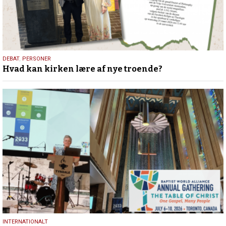
25.
DEBAT
,
PERSONER
Hvad kan kirken lære af nye troende?
juli
2026
17.
INTERNATIONALT