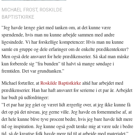
MICHAEL FROST, ROSKILDE
BAPTISTKIRKE
”Jeg havde længe gået med tanken om, at det kunne være
spændende, hvis man nu kunne arbejde sammen med andre
ligesindede. Vi har forskellige kompetencer: Hvis man nu kunne
samle en gruppe og dele erfaringer om de enkelte prædikentekster?
Men også dele ansvaret for hele prædikenserier. Så skal man måske
kun forberede sig ”fra bunden” til halvt så mange søndage i
fremtiden. Det var grundtanken.”
Michael fortæller, at
Roskilde Baptistkirke
altid har arbejdet med
prædikenserier. Han har haft ansvaret for serierne i et par år. Arbejdet
har budt på udfordringer:
”I et par har jeg gået og været lidt ærgerlig over, at jeg ikke kunne få
det op på det niveau, jeg gerne ville. Jeg havde en fornemmelse af, at
det hele kunne blive tyve procent bedre, hvis jeg bare havde lidt mere
tid og inspiration. Jeg kunne også godt tænke mig at være ude i bedre
tid, så de kreative folk havde mere tid til at arbejde med materialet.”