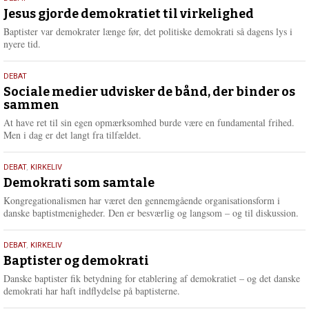
18.
m
maj
Jesus gjorde demokratiet til virkelighed
e
2026
r
Baptister var demokrater længe før, det politiske demokrati så dagens lys i
e
nyere tid.
18.
DEBAT
maj
Sociale medier udvisker de bånd, der binder os
sammen
2026
At have ret til sin egen opmærksomhed burde være en fundamental frihed.
Men i dag er det langt fra tilfældet.
18.
DEBAT
,
KIRKELIV
maj
Demokrati som samtale
2026
Kongregationalismen har været den gennemgående organisationsform i
danske baptistmenigheder. Den er besværlig og langsom – og til diskussion.
18.
DEBAT
,
KIRKELIV
maj
Baptister og demokrati
2026
Danske baptister fik betydning for etablering af demokratiet – og det danske
demokrati har haft indflydelse på baptisterne.