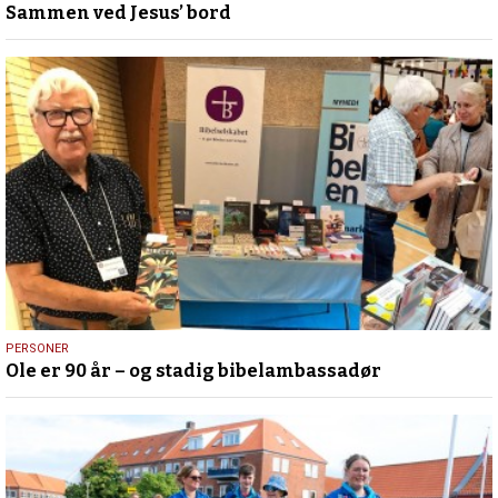
Sammen ved Jesus’ bord
juli
2026
12.
PERSONER
Ole er 90 år – og stadig bibelambassadør
juli
2026