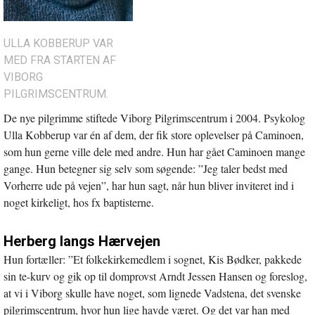
ULLA KOBBERUP VAR
MED FRA STARTEN AF
VIBORG
PILGRIMSCENTRUM.
De nye pilgrimme stiftede Viborg Pilgrimscentrum i 2004. Psykolog
Ulla Kobberup var én af dem, der fik store oplevelser på Caminoen,
som hun gerne ville dele med andre. Hun har gået Caminoen mange
gange. Hun betegner sig selv som søgende: ”Jeg taler bedst med
Vorherre ude på vejen”, har hun sagt, når hun bliver inviteret ind i
noget kirkeligt, hos fx baptisterne.
Herberg langs Hærvejen
Hun fortæller: ”Et folkekirkemedlem i sognet, Kis Bødker, pakkede
sin te-kurv og gik op til domprovst Arndt Jessen Hansen og foreslog,
at vi i Viborg skulle have noget, som lignede Vadstena, det svenske
pilgrimscentrum, hvor hun lige havde været. Og det var han med