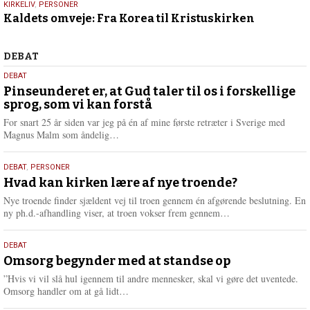
19.
KIRKELIV
,
PERSONER
Kaldets omveje: Fra Korea til Kristuskirken
september
2024
Debat
DEBAT
5.
DEBAT
august
Pinseunderet er, at Gud taler til os i forskellige
sprog, som vi kan forstå
2026
For snart 25 år siden var jeg på én af mine første retræter i Sverige med
L
Magnus Malm som åndelig…
æ
s
25.
DEBAT
,
PERSONER
m
juli
Hvad kan kirken lære af nye troende?
e
2026
r
Nye troende finder sjældent vej til troen gennem én afgørende beslutning. En
e
L
ny ph.d.-afhandling viser, at troen vokser frem gennem…
æ
s
9.
DEBAT
m
juli
Omsorg begynder med at standse op
e
2026
r
”Hvis vi vil slå hul igennem til andre mennesker, skal vi gøre det uventede.
e
L
Omsorg handler om at gå lidt…
æ