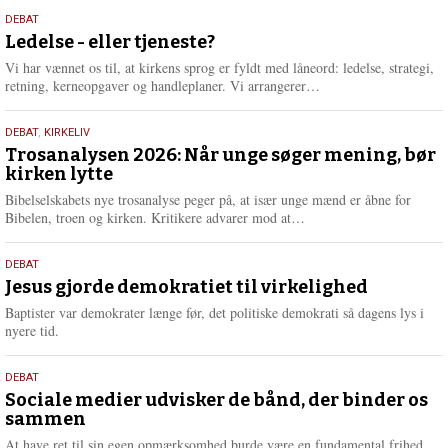
s
10.
DEBAT
m
juni
Ledelse - eller tjeneste?
e
2026
r
Vi har vænnet os til, at kirkens sprog er fyldt med låneord: ledelse, strategi,
e
L
retning, kerneopgaver og handleplaner. Vi arrangerer…
æ
s
2.
DEBAT
,
KIRKELIV
m
juni
Trosanalysen 2026: Når unge søger mening, bør
e
kirken lytte
2026
r
e
Bibelselskabets nye trosanalyse peger på, at især unge mænd er åbne for
L
Bibelen, troen og kirken. Kritikere advarer mod at…
æ
s
18.
DEBAT
m
maj
Jesus gjorde demokratiet til virkelighed
e
2026
r
Baptister var demokrater længe før, det politiske demokrati så dagens lys i
e
nyere tid.
18.
DEBAT
maj
Sociale medier udvisker de bånd, der binder os
sammen
2026
At have ret til sin egen opmærksomhed burde være en fundamental frihed.