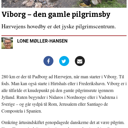
indlæg:
Pilgrimsvandring
og
Viborg – den gamle pilgrimsby
økumeni
Hærvejens hovedby er det jyske pilgrimscentrum.
LONE MØLLER-HANSEN
280 km er der til Padborg ad Hærvejen, når man starter i Viborg. Til
fods. Man kan også starte i Hirtshals eller i Frederikshavn. Viborg er i
alle tilfælde et knudepunkt på den gamle pilgrimsrute igennem
Jylland. Ruten begynder i Nidaros i Nordnorge eller i Vadstena i
Sverige – og går sydpå til Rom, Jerusalem eller Santiago de
Compostela i Spanien.
Omkring årtusindskiftet genopdagede danskerne det at være pilgrim.