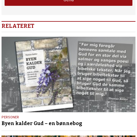
RELATERET
19.
PERSONER
Byen kalder Gud – en bønnebog
september
2025