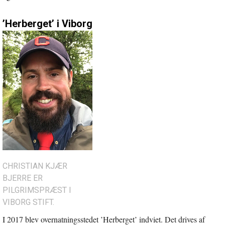
’Herberget’ i Viborg
CHRISTIAN KJÆR
BJERRE ER
PILGRIMSPRÆST I
VIBORG STIFT.
I 2017 blev overnatningsstedet ’Herberget’ indviet. Det drives af