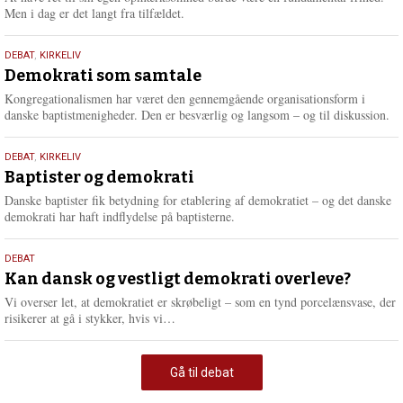
Men i dag er det langt fra tilfældet.
18.
DEBAT
,
KIRKELIV
maj
Demokrati som samtale
2026
Kongregationalismen har været den gennemgående organisationsform i
danske baptistmenigheder. Den er besværlig og langsom – og til diskussion.
18.
DEBAT
,
KIRKELIV
maj
Baptister og demokrati
2026
Danske baptister fik betydning for etablering af demokratiet – og det danske
demokrati har haft indflydelse på baptisterne.
18.
DEBAT
maj
Kan dansk og vestligt demokrati overleve?
2026
Vi overser let, at demokratiet er skrøbeligt – som en tynd porcelænsvase, der
L
risikerer at gå i stykker, hvis vi…
æ
s
m
Gå til debat
e
r