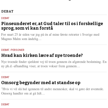
2026
Debat
DEBAT
5.
DEBAT
august
Pinseunderet er, at Gud taler til os i forskellige
sprog, som vi kan forstå
2026
For snart 25 år siden var jeg på én af mine første retræter i Sverige med
L
Magnus Malm som åndelig…
æ
s
25.
DEBAT
,
PERSONER
m
juli
Hvad kan kirken lære af nye troende?
e
2026
r
Nye troende finder sjældent vej til troen gennem én afgørende beslutning. En
e
L
ny ph.d.-afhandling viser, at troen vokser frem gennem…
æ
s
9.
DEBAT
m
juli
Omsorg begynder med at standse op
e
2026
r
”Hvis vi vil slå hul igennem til andre mennesker, skal vi gøre det uventede.
e
L
Omsorg handler om at gå lidt…
æ
s
10.
DEBAT
m