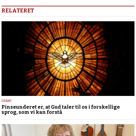
RELATERET
5.
DEBAT
Pinseunderet er, at Gud taler til os i forskellige
august
sprog, som vi kan forstå
2026