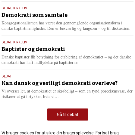
18.
DEBAT
,
KIRKELIV
maj
Demokrati som samtale
2026
Kongregationalismen har været den gennemgående organisationsform i
danske baptistmenigheder. Den er besværlig og langsom – og til diskussion.
18.
DEBAT
,
KIRKELIV
maj
Baptister og demokrati
2026
Danske baptister fik betydning for etablering af demokratiet – og det danske
demokrati har haft indflydelse på baptisterne.
18.
DEBAT
maj
Kan dansk og vestligt demokrati overleve?
2026
Vi overser let, at demokratiet er skrøbeligt – som en tynd porcelænsvase, der
L
risikerer at gå i stykker, hvis vi…
æ
s
m
Gå til debat
e
r
e
Vi bruger cookies for at sikre din brugeroplevelse. Fortsat brug