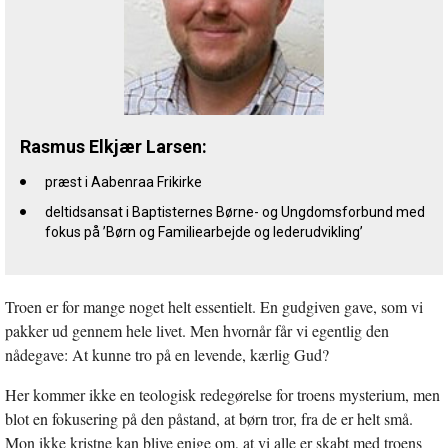
Rasmus Elkjær Larsen:
præst i Aabenraa Frikirke
deltidsansat i Baptisternes Børne- og Ungdomsforbund med
fokus på ’Børn og Familiearbejde og lederudvikling’
Troen er for mange noget helt essentielt. En gudgiven gave, som vi
pakker ud gennem hele livet. Men hvornår får vi egentlig den
nådegave: At kunne tro på en levende, kærlig Gud?
Her kommer ikke en teologisk redegørelse for troens mysterium, men
blot en fokusering på den påstand, at børn tror, fra de er helt små.
Mon ikke kristne kan blive enige om, at vi alle er skabt med troens