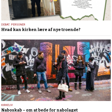
25.
DEBAT
,
PERSONER
Hvad kan kirken lære af nye troende?
juli
2026
9.
KIRKELIV
Naboskab – om at bede for nabolaget
juli