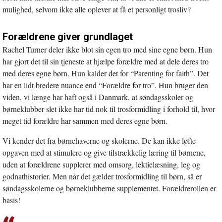
mulighed, selvom ikke alle oplever at få et personligt trosliv?
Forældrene giver grundlaget
Rachel Turner deler ikke blot sin egen tro med sine egne børn. Hun
har gjort det til sin tjeneste at hjælpe forældre med at dele deres tro
med deres egne børn. Hun kalder det for “Parenting for faith”. Det
har en lidt bredere nuance end “Forældre for tro”. Hun bruger den
viden, vi længe har haft også i Danmark, at søndagsskoler og
børneklubber slet ikke har tid nok til trosformidling i forhold til, hvor
meget tid forældre har sammen med deres egne børn.
Vi kender det fra børnehaverne og skolerne. De kan ikke løfte
opgaven med at stimulere og give tilstrækkelig læring til børnene,
uden at forældrene supplerer med omsorg, lektielæsning, leg og
godnathistorier. Men når det gælder trosformidling til børn, så er
søndagsskolerne og børneklubberne supplementet. Forældrerollen er
basis!