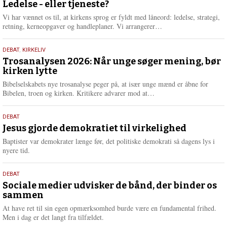
juni
Ledelse - eller tjeneste?
e
2026
r
Vi har vænnet os til, at kirkens sprog er fyldt med låneord: ledelse, strategi,
e
L
retning, kerneopgaver og handleplaner. Vi arrangerer…
æ
s
2.
DEBAT
,
KIRKELIV
m
juni
Trosanalysen 2026: Når unge søger mening, bør
e
kirken lytte
2026
r
e
Bibelselskabets nye trosanalyse peger på, at især unge mænd er åbne for
L
Bibelen, troen og kirken. Kritikere advarer mod at…
æ
s
18.
DEBAT
m
maj
Jesus gjorde demokratiet til virkelighed
e
2026
r
Baptister var demokrater længe før, det politiske demokrati så dagens lys i
e
nyere tid.
18.
DEBAT
maj
Sociale medier udvisker de bånd, der binder os
sammen
2026
At have ret til sin egen opmærksomhed burde være en fundamental frihed.
Men i dag er det langt fra tilfældet.