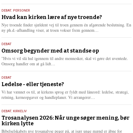
æ
s
25.
DEBAT
,
PERSONER
m
juli
Hvad kan kirken lære af nye troende?
e
2026
r
Nye troende finder sjældent vej til troen gennem én afgørende beslutning. En
e
L
ny ph.d.-afhandling viser, at troen vokser frem gennem…
æ
s
9.
DEBAT
m
juli
Omsorg begynder med at standse op
e
2026
r
”Hvis vi vil slå hul igennem til andre mennesker, skal vi gøre det uventede.
e
L
Omsorg handler om at gå lidt…
æ
s
10.
DEBAT
m
juni
Ledelse - eller tjeneste?
e
2026
r
Vi har vænnet os til, at kirkens sprog er fyldt med låneord: ledelse, strategi,
e
L
retning, kerneopgaver og handleplaner. Vi arrangerer…
æ
s
2.
DEBAT
,
KIRKELIV
m
juni
Trosanalysen 2026: Når unge søger mening, bør
e
kirken lytte
2026
r
e
Bibelselskabets nye trosanalyse peger på, at især unge mænd er åbne for