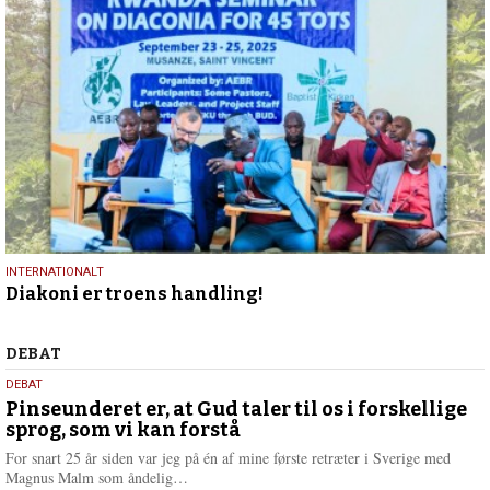
26.
INTERNATIONALT
Diakoni er troens handling!
september
2025
Debat
DEBAT
5.
DEBAT
august
Pinseunderet er, at Gud taler til os i forskellige
sprog, som vi kan forstå
2026
For snart 25 år siden var jeg på én af mine første retræter i Sverige med
L
Magnus Malm som åndelig…