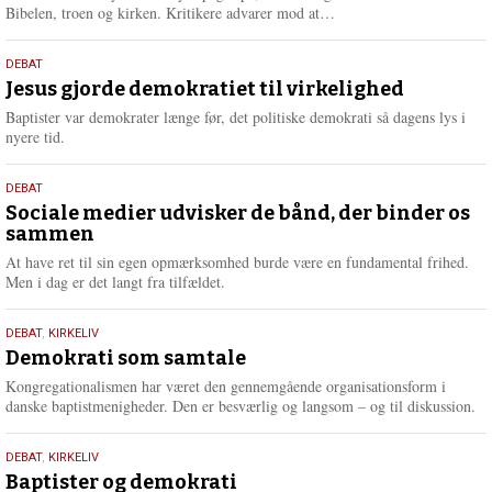
L
Bibelen, troen og kirken. Kritikere advarer mod at…
æ
s
18.
DEBAT
m
maj
Jesus gjorde demokratiet til virkelighed
e
2026
r
Baptister var demokrater længe før, det politiske demokrati så dagens lys i
e
nyere tid.
18.
DEBAT
maj
Sociale medier udvisker de bånd, der binder os
sammen
2026
At have ret til sin egen opmærksomhed burde være en fundamental frihed.
Men i dag er det langt fra tilfældet.
18.
DEBAT
,
KIRKELIV
maj
Demokrati som samtale
2026
Kongregationalismen har været den gennemgående organisationsform i
danske baptistmenigheder. Den er besværlig og langsom – og til diskussion.
18.
DEBAT
,
KIRKELIV
maj
Baptister og demokrati