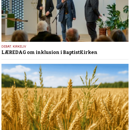
13.
DEBAT
,
KIRKELIV
LÆREDAG om inklusion i BaptistKirken
maj
2026