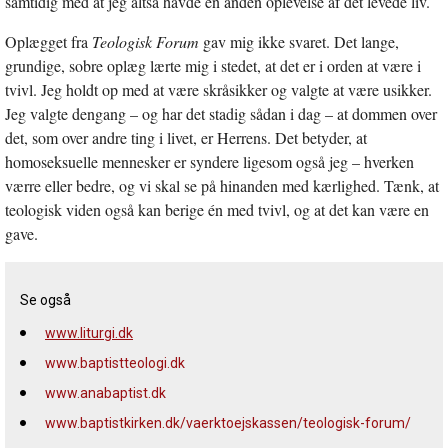
samtidig med at jeg altså havde en anden oplevelse af det levede liv.
Oplægget fra
Teologisk Forum
gav mig ikke svaret. Det lange,
grundige, sobre oplæg lærte mig i stedet, at det er i orden at være i
tvivl. Jeg holdt op med at være skråsikker og valgte at være usikker.
Jeg valgte dengang – og har det stadig sådan i dag – at dommen over
det, som over andre ting i livet, er Herrens. Det betyder, at
homoseksuelle mennesker er syndere ligesom også jeg – hverken
værre eller bedre, og vi skal se på hinanden med kærlighed. Tænk, at
teologisk viden også kan berige én med tvivl, og at det kan være en
gave.
Se også
www.liturgi.dk
www.baptistteologi.dk
www.anabaptist.dk
www.baptistkirken.dk/vaerktoejskassen/teologisk-forum/