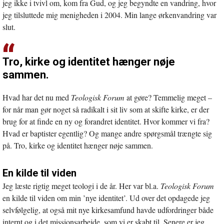
jeg ikke i tvivl om, kom fra Gud, og jeg begyndte en vandring, hvor
jeg tilsluttede mig menigheden i 2004. Min lange ørkenvandring var
slut.
Tro, kirke og identitet hænger nøje
sammen.
Hvad har det nu med
Teologisk Forum
at gøre? Temmelig meget –
for når man gør noget så radikalt i sit liv som at skifte kirke, er der
brug for at finde en ny og forandret identitet. Hvor kommer vi fra?
Hvad er baptister egentlig? Og mange andre spørgsmål trængte sig
på. Tro, kirke og identitet hænger nøje sammen.
En kilde til viden
Jeg læste rigtig meget teologi i de år. Her var bl.a.
Teologisk Forum
en kilde til viden om min ’nye identitet’. Ud over det opdagede jeg
selvfølgelig, at også mit nye kirkesamfund havde udfordringer både
internt og i det missionsarbejde, som vi er skabt til. Senere er jeg