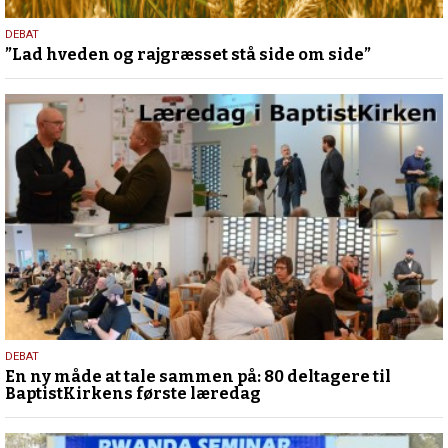
12.
DEBAT
”Lad hveden og rajgræsset stå side om side”
marts
2026
3.
DEBAT
En ny måde at tale sammen på: 80 deltagere til
februar
BaptistKirkens første læredag
2026