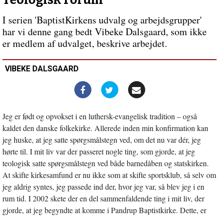
Teologisk Forum
Radikal
og
I serien 'BaptistKirkens udvalg og arbejdsgrupper'
sygelig-
har vi denne gang bedt Vibeke Dalsgaard, som ikke
aparte
er medlem af udvalget, beskrive arbejdet.
VIBEKE DALSGAARD
Jeg er født og opvokset i en luthersk-evangelisk tradition – også
kaldet den danske folkekirke. Allerede inden min konfirmation kan
jeg huske, at jeg satte spørgsmålstegn ved, om det nu var dér, jeg
hørte til. I mit liv var der passeret nogle ting, som gjorde, at jeg
teologisk satte spørgsmålstegn ved både barnedåben og statskirken.
At skifte kirkesamfund er nu ikke som at skifte sportsklub, så selv om
jeg aldrig syntes, jeg passede ind der, hvor jeg var, så blev jeg i en
rum tid. I 2002 skete der en del sammenfaldende ting i mit liv, der
gjorde, at jeg begyndte at komme i Pandrup Baptistkirke. Dette, er