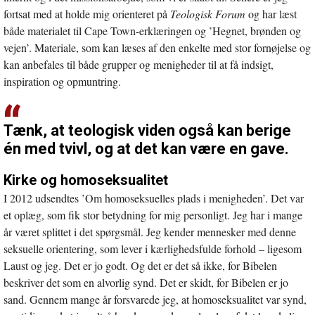
fortsat med at holde mig orienteret på
Teologisk Forum
og har læst
både materialet til Cape Town-erklæringen og ’Hegnet, brønden og
vejen’. Materiale, som kan læses af den enkelte med stor fornøjelse og
kan anbefales til både grupper og menigheder til at få indsigt,
inspiration og opmuntring.
Tænk, at teologisk viden også kan berige
én med tvivl, og at det kan være en gave.
Kirke og homoseksualitet
I 2012 udsendtes ’Om homoseksuelles plads i menigheden’. Det var
et oplæg, som fik stor betydning for mig personligt. Jeg har i mange
år været splittet i det spørgsmål. Jeg kender mennesker med denne
seksuelle orientering, som lever i kærlighedsfulde forhold – ligesom
Laust og jeg. Det er jo godt. Og det er det så ikke, for Bibelen
beskriver det som en alvorlig synd. Det er skidt, for Bibelen er jo
sand. Gennem mange år forsvarede jeg, at homoseksualitet var synd,