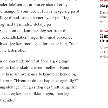
18.
DEBAT
der følelsen af, at hun er nået til et nyt
Bap
maj
 de mange år som leder. Hun er nysgerrig på at
202
Dansk
lige tilbud, som stævnet byder på. ”Jeg
demok
indfly
lagt ned til mindste detalje på
g det som det kommer. Jeg ser frem til
18.
DEBA
Kan
nye bekendtskaber,” siger hun med voksende
maj
dem
202
 hvad jeg kan modtage,” fortsætter hun, ”men
Vi ov
avne lederrollen.”
en tyn
stykk
 de kan finde ud af at åbne sig og tage
særlige fællesskab lederne imellem. Ramon
l at lære sin nye kones bekendte at kende og
illebror. ”Hvem er de der baptister egentlig?”
angsdeltager. ”Jeg er dog også lidt bange for
kabet. Jeg kender jo ikke nogen, men jeg
at kende.”