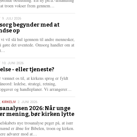
gørende beslutning. En ny ph.d.-afhandling
L
, at troen vokser frem gennem…
æ
s
T
9. JULI 2026
m
org begynder med at
e
ndse op
6
r
e
 vi vil slå hul igennem til andre mennesker,
vi gøre det uventede. Omsorg handler om at
L
dt…
æ
s
T
10. JUNI 2026
m
else - eller tjeneste?
e
6
r
 vænnet os til, at kirkens sprog er fyldt
e
neord: ledelse, strategi, retning,
L
opgaver og handleplaner. Vi arrangerer…
æ
s
,
KIRKELIV
2. JUNI 2026
m
sanalysen 2026: Når unge
e
er mening, bør kirken lytte
6
r
e
selskabets nye trosanalyse peger på, at især
mænd er åbne for Bibelen, troen og kirken.
L
kere advarer mod at…