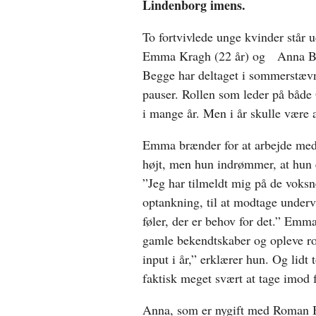
Lindenborg imens.
To fortvivlede unge kvinder står 
Emma Kragh (22 år) og Anna Berg
Begge har deltaget i sommerstævn
pauser. Rollen som leder på både
i mange år. Men i år skulle være 
Emma brænder for at arbejde med
højt, men hun indrømmer, at hun er
”Jeg har tilmeldt mig på de voksne
optankning, til at modtage undervis
føler, der er behov for det.” Emma 
gamle bekendtskaber og opleve rol
input i år,” erklærer hun. Og lidt 
faktisk meget svært at tage imod f
Anna, som er nygift med Roman Be