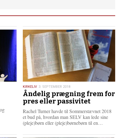
3.
KIRKELIV
3. SEPTEMBER 2018
Åndelig prægning frem for
september
2018
pres eller passivitet
 og
Rachel Turner havde til Sommerstævnet 2018
et bud på, hvordan man SELV kan lede sine
L
(pleje)børn eller (pleje)børnebørn til en…
æ
s