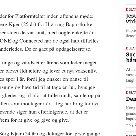
18.
DEBA
udenfor Platformteltet inden aftenens møde:
Jes
maj
vir
202
 Kjær (25 år) fra Hjørring Baptistkirke.
Bapti
er siden de var små, med nogle enkelte års
demok
 ONE og Connected har de også haft tilfælles
anderledes. De er gået på opdagelsesrejse.
18.
DEBA
Soc
maj
bån
202
 unge og værdsætter årene som leder meget
At ha
 blevet lidt ældre og lever et nyt voksenliv.
være 
s spor i år, fordi jeg ønsker en pause til
langt 
ning og have tid til at tage en lur, hvis jeg
18.
DEBAT
glæder sig til blot at tulle rundt, samle op på
Dem
maj
len som modtager i år. ”Jeg har brug for nyt
202
Kongr
tøvende siger hun efterfølgende, at det er
genne
bapti
rem for at give og give og give.
– og t
rg Kjær (24 år) og deltager for første gange