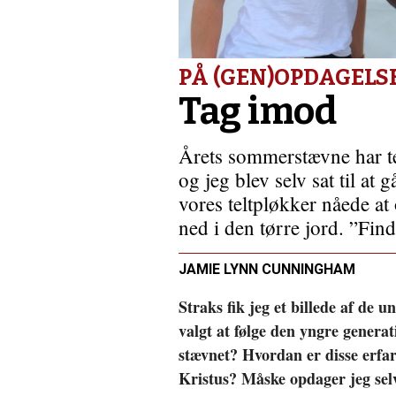
håb
for
Nordkorea
PÅ (GEN)OPDAGELS
Tag imod
Årets sommerstævne ha
og jeg blev selv sat til at
vores teltpløkker nåede at
ned i den tørre jord. ”Fin
JAMIE LYNN CUNNINGHAM
Straks fik jeg et billede af de 
valgt at følge den yngre genera
stævnet? Hvordan er disse erfar
Kristus? Måske opdager jeg sel