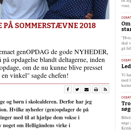
én af
viser
9.
DEBA
Oms
juli
E PÅ SOMMERSTÆVNE 2018
sta
202
”Hvis
skal 
gå li
r temaet genOPDAG de gode NYHEDER,
 gå på opdagelse blandt deltagerne, inden
10.
DEBA
 opdage, om de nu kunne blive presset
Led
juni
202
d en vinkel" sagde chefen!
Vi har
med lå
kerne
2.
DEBAT
unge og børn i skolealderen. Derfor har jeg
Tro
juni
tion. Hvilke nyheder (gen)opdager de på
søg
202
inger med til at hjælpe dem vokse i
Bibel
unge 
v noget om Helligåndens virke i
Kriti