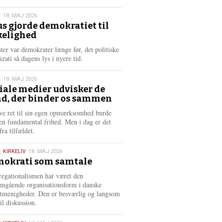
æ
s
T
18. MAJ 2026
m
us gjorde demokratiet til
e
kelighed
6
r
e
ster var demokrater længe før, det politiske
rati så dagens lys i nyere tid.
T
18. MAJ 2026
iale medier udvisker de
d, der binder os sammen
6
ve ret til sin egen opmærksomhed burde
en fundamental frihed. Men i dag er det
fra tilfældet.
,
KIRKELIV
18. MAJ 2026
okrati som samtale
6
egationalismen har været den
mgående organisationsform i danske
stmenigheder. Den er besværlig og langsom
il diskussion.