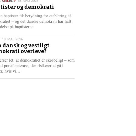
,
KIRKELIV
18. MAJ 2026
tister og demokrati
6
e baptister fik betydning for etablering af
ratiet – og det danske demokrati har haft
delse på baptisterne.
T
18. MAJ 2026
 dansk og vestligt
okrati overleve?
6
erser let, at demokratiet er skrøbeligt – som
d porcelænsvase, der risikerer at gå i
L
er, hvis vi…
æ
s
m
e
r
e