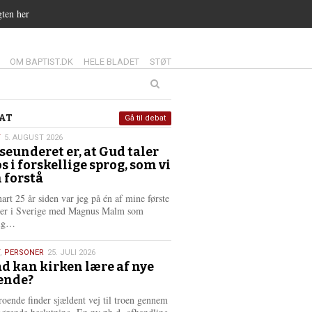
gten her
14.0:
15.0:
16.0:
OM BAPTIST.DK
HELE BLADET
STØT
at
AT
Gå til debat
T
5. AUGUST 2026
seunderet er, at Gud taler
st
os i forskellige sprog, som vi
6
 forstå
nart 25 år siden var jeg på én af mine første
ter i Sverige med Magnus Malm som
L
lig…
æ
s
,
PERSONER
25. JULI 2026
m
d kan kirken lære af nye
e
ende?
6
r
e
roende finder sjældent vej til troen gennem