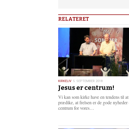
RELATERET
5.
KIRKELIV
5. SEPTEMBER 2018
Jesus er centrum!
september
2018
Vi kan som kirke have en tendens til at
prædike, at frelsen er de gode nyheder
L
centrum for vores…
æ
s
m