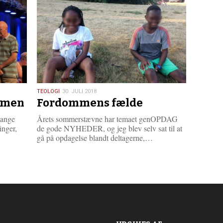
m
e
r
e
30.
TEOLOGI
30. JULI 2018
rmen
Fordommens fælde
juli
2018
mange
Årets sommerstævne har temaet genOPDAG
inger,
de gode NYHEDER, og jeg blev selv sat til at
L
L
…
gå på opdagelse blandt deltagerne,…
æ
æ
s
s
m
m
e
e
r
r
e
e