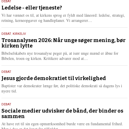
10.
DEBAT
m
juni
Ledelse - eller tjeneste?
e
2026
r
Vi har vænnet os til, at kirkens sprog er fyldt med låneord: ledelse, strategi,
e
L
retning, kerneopgaver og handleplaner. Vi arrangerer…
æ
s
2.
DEBAT
,
KIRKELIV
m
juni
Trosanalysen 2026: Når unge søger mening, bør
e
kirken lytte
2026
r
e
Bibelselskabets nye trosanalyse peger på, at især unge mænd er åbne for
L
Bibelen, troen og kirken. Kritikere advarer mod at…
æ
s
18.
DEBAT
m
maj
Jesus gjorde demokratiet til virkelighed
e
2026
r
Baptister var demokrater længe før, det politiske demokrati så dagens lys i
e
nyere tid.
18.
DEBAT
maj
Sociale medier udvisker de bånd, der binder os
sammen
2026
At have ret til sin egen opmærksomhed burde være en fundamental frihed.
Men i dag er det langt fra tilfældet.