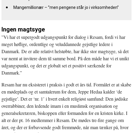
Mangemillionær – ”men pengene står jo i virksomheden”
Ingen magtsyge
”Vi har et supergodt udgangspunkt for dialog i Resam, fordi vi har
meget høflige, ordentlige og veluddannede gejstlige ledere i
Danmark. De er alle relativt helstøbte, har ikke stor magtsyge, så det
var nemt at invitere dem til samme bord. På den måde har vi et unikt
udgangspunkt, og det er globalt set et positivt særkende for
Danmark.”
Resam har nu eksisteret i praksis i godt et års tid. Formålet er at skabe
en mødeplads og et samtalerum for dem, Jeppe Hedaa kalder ‘de
gejstlige’. Det er ‘nr. 1’ i hvert enkelt religiøst samfund: Den jødiske
overrabbiner, den ledende imam i en muslimsk organisation og
generalsekretæren, biskoppen eller formanden for en kristen kirke. I
alt er der pt. 16 medlemmer i Resam. De mødes tre-fire gange om
året, og der er forbavsende godt fremmøde, når man tænker på, hvor