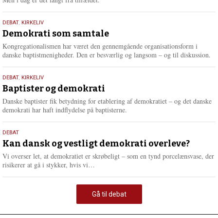
18.
DEBAT
,
KIRKELIV
maj
Demokrati som samtale
2026
Kongregationalismen har været den gennemgående organisationsform i
danske baptistmenigheder. Den er besværlig og langsom – og til diskussion.
18.
DEBAT
,
KIRKELIV
maj
Baptister og demokrati
2026
Danske baptister fik betydning for etablering af demokratiet – og det danske
demokrati har haft indflydelse på baptisterne.
18.
DEBAT
maj
Kan dansk og vestligt demokrati overleve?
2026
Vi overser let, at demokratiet er skrøbeligt – som en tynd porcelænsvase, der
L
risikerer at gå i stykker, hvis vi…
æ
s
m
Gå til debat
e
r
e