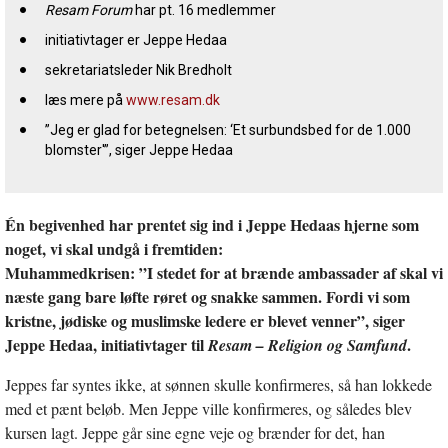
Resam Forum
har pt. 16 medlemmer
initiativtager er Jeppe Hedaa
sekretariatsleder Nik Bredholt
læs mere på
www.resam.dk
”Jeg er glad for betegnelsen: ‘Et surbundsbed for de 1.000
blomster'”, siger Jeppe Hedaa
Én begivenhed har prentet sig ind i Jeppe Hedaas hjerne som
noget, vi skal undgå i fremtiden:
Muhammedkrisen: ”I stedet for at brænde ambassader af skal vi
næste gang bare løfte røret og snakke sammen. Fordi vi som
kristne, jødiske og muslimske ledere er blevet venner”, siger
Jeppe Hedaa, initiativtager til
.
Resam – Religion og Samfund
Jeppes far syntes ikke, at sønnen skulle konfirmeres, så han lokkede
med et pænt beløb. Men Jeppe ville konfirmeres, og således blev
kursen lagt. Jeppe går sine egne veje og brænder for det, han