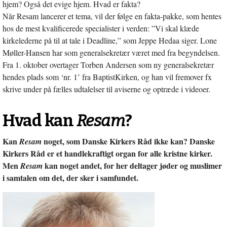
hjem? Også det evige hjem. Hvad er fakta?
Når Resam lancerer et tema, vil der følge en fakta-pakke, som hentes
hos de mest kvalificerede specialister i verden: ”Vi skal klæde
kirkelederne på til at tale i Deadline,” som Jeppe Hedaa siger. Lone
Møller-Hansen har som generalsekretær været med fra begyndelsen.
Fra 1. oktober overtager Torben Andersen som ny generalsekretær
hendes plads som ‘nr. 1’ fra BaptistKirken, og han vil fremover fx
skrive under på fælles udtalelser til aviserne og optræde i videoer.
Hvad kan
Resam
?
Kan
noget, som Danske Kirkers Råd ikke kan? Danske
Resam
Kirkers Råd er et handlekraftigt organ for alle kristne kirker.
Men
kan noget andet, for her deltager jøder og muslimer
Resam
i samtalen om det, der sker i samfundet.