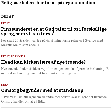
Religiøse ledere har fokus på organdonation
april
2024
Debat
DEBAT
5.
DEBAT
august
Pinseunderet er, at Gud taler til os i forskellige
sprog, som vi kan forstå
2026
For snart 25 år siden var jeg på én af mine første retræter i Sverige med
L
Magnus Malm som åndelig…
æ
s
25.
DEBAT
,
PERSONER
m
juli
Hvad kan kirken lære af nye troende?
e
2026
r
Nye troende finder sjældent vej til troen gennem én afgørende beslutning. En
e
L
ny ph.d.-afhandling viser, at troen vokser frem gennem…
æ
s
9.
DEBAT
m
juli
Omsorg begynder med at standse op
e
2026
r
”Hvis vi vil slå hul igennem til andre mennesker, skal vi gøre det uventede.
e
L
Omsorg handler om at gå lidt…
æ
s