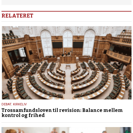
RELATERET
6.
DEBAT
,
KIRKELIV
Trossamfundsloven til revision: Balance mellem
februar
kontrol og frihed
2025