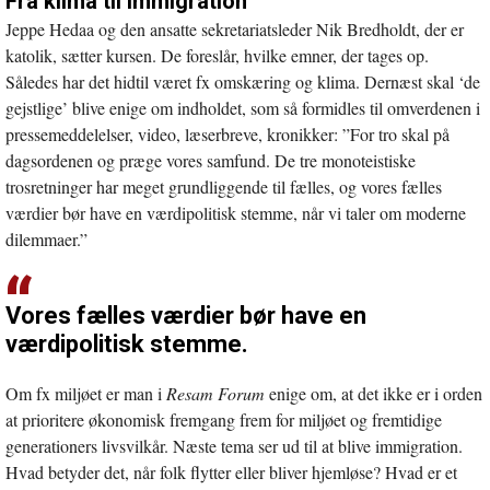
Fra klima til immigration
Jeppe Hedaa og den ansatte sekretariatsleder Nik Bredholdt, der er
katolik, sætter kursen. De foreslår, hvilke emner, der tages op.
Således har det hidtil været fx omskæring og klima. Dernæst skal ‘de
gejstlige’ blive enige om indholdet, som så formidles til omverdenen i
pressemeddelelser, video, læserbreve, kronikker: ”For tro skal på
dagsordenen og præge vores samfund. De tre monoteistiske
trosretninger har meget grundliggende til fælles, og vores fælles
værdier bør have en værdipolitisk stemme, når vi taler om moderne
dilemmaer.”
Vores fælles værdier bør have en
værdipolitisk stemme.
Om fx miljøet er man i
Resam Forum
enige om, at det ikke er i orden
at prioritere økonomisk fremgang frem for miljøet og fremtidige
generationers livsvilkår. Næste tema ser ud til at blive immigration.
Hvad betyder det, når folk flytter eller bliver hjemløse? Hvad er et