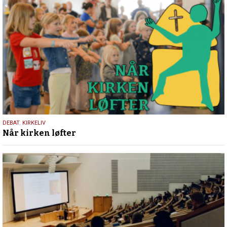
1.
DEBAT
,
KIRKELIV
Når kirken løfter
september
2024