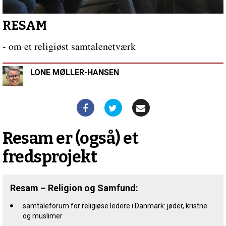
laveste
i
os
Forrige
RESAM
indlæg:
Historie
- om et religiøst samtalenetværk
om
en
LONE MØLLER-HANSEN
elefant
Resam er (også) et
fredsprojekt
Resam – Religion og Samfund:
samtaleforum for religiøse ledere i Danmark: jøder, kristne
og muslimer