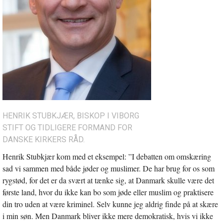
HENRIK STUBKJÆR, BISKOP I VIBORG
STIFT OG TIDLIGERE FORMAND FOR
DANSKE KIRKERS RÅD.
Henrik Stubkjær kom med et eksempel: ”I debatten om omskæring
sad vi sammen med både jøder og muslimer. De har brug for os som
rygstød, for det er da svært at tænke sig, at Danmark skulle være det
første land, hvor du ikke kan bo som jøde eller muslim og praktisere
din tro uden at være kriminel. Selv kunne jeg aldrig finde på at skære
i min søn. Men Danmark bliver ikke mere demokratisk, hvis vi ikke