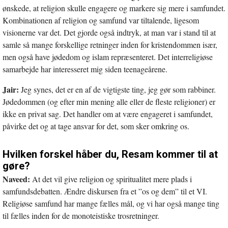
ønskede, at religion skulle engagere og markere sig mere i samfundet.
Kombinationen af religion og samfund var tiltalende, ligesom
visionerne var det. Det gjorde også indtryk, at man var i stand til at
samle så mange forskellige retninger inden for kristendommen især,
men også have jødedom og islam repræsenteret. Det interreligiøse
samarbejde har interesseret mig siden teenageårene.
Jair:
Jeg synes, det er en af de vigtigste ting, jeg gør som rabbiner.
Jødedommen (og efter min mening alle eller de fleste religioner) er
ikke en privat sag. Det handler om at være engageret i samfundet,
påvirke det og at tage ansvar for det, som sker omkring os.
Hvilken forskel håber du, Resam kommer til at
gøre?
Naveed:
At det vil give religion og spiritualitet mere plads i
samfundsdebatten. Ændre diskursen fra et ”os og dem” til et VI.
Religiøse samfund har mange fælles mål, og vi har også mange ting
til fælles inden for de monoteistiske trosretninger.