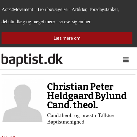
1.0:
Spring
Vend
Gå
Forside
2.0:
menu
tilbage
til
Teologi
Acts2Movement - Tro i bevægelse - Artikler, Torsdagstanker,
3.0:
over
til
vores
Personer
debatindlæg og meget mere - se oversigten her
4.0:
og
forsiden
guide
Debat
5.0:
gå
for
Kirkeliv
6.0:
til
tilgængelighed
Internationalt
Læs mere om
indhold
7.0:
Forside
8.0:
Teologi
9.0:
Personer
10.0:
Debat
11.0:
Kirkeliv
12.0:
Internationalt
Christian Peter
Heldgaard Bylund
Cand. theol.
Cand.theol. og præst i Tølløse
Baptistmenighed