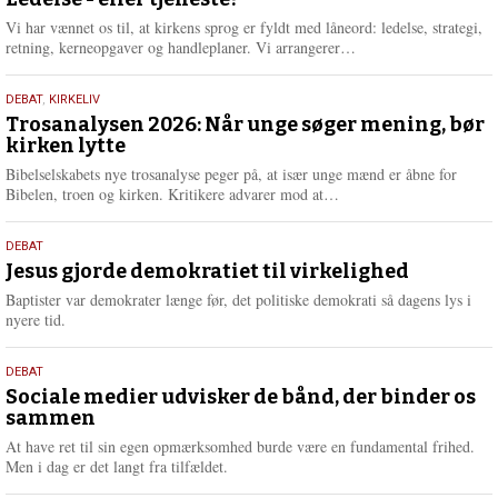
juni
e
2026
r
Vi har vænnet os til, at kirkens sprog er fyldt med låneord: ledelse, strategi,
e
L
retning, kerneopgaver og handleplaner. Vi arrangerer…
æ
s
2.
DEBAT
,
KIRKELIV
m
juni
Trosanalysen 2026: Når unge søger mening, bør
e
kirken lytte
2026
r
e
Bibelselskabets nye trosanalyse peger på, at især unge mænd er åbne for
L
Bibelen, troen og kirken. Kritikere advarer mod at…
æ
s
18.
DEBAT
m
maj
Jesus gjorde demokratiet til virkelighed
e
2026
r
Baptister var demokrater længe før, det politiske demokrati så dagens lys i
e
nyere tid.
18.
DEBAT
maj
Sociale medier udvisker de bånd, der binder os
sammen
2026
At have ret til sin egen opmærksomhed burde være en fundamental frihed.
Men i dag er det langt fra tilfældet.