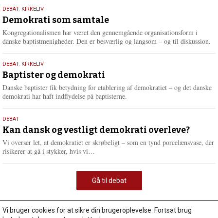
18.
DEBAT
,
KIRKELIV
maj
Demokrati som samtale
2026
Kongregationalismen har været den gennemgående organisationsform i
danske baptistmenigheder. Den er besværlig og langsom – og til diskussion.
18.
DEBAT
,
KIRKELIV
maj
Baptister og demokrati
2026
Danske baptister fik betydning for etablering af demokratiet – og det danske
demokrati har haft indflydelse på baptisterne.
18.
DEBAT
maj
Kan dansk og vestligt demokrati overleve?
2026
Vi overser let, at demokratiet er skrøbeligt – som en tynd porcelænsvase, der
L
risikerer at gå i stykker, hvis vi…
æ
s
m
Gå til debat
e
r
e
Vi bruger cookies for at sikre din brugeroplevelse. Fortsat brug