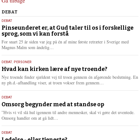
Gå tilbage
Debat
DEBAT
5.
DEBAT
august
Pinseunderet er, at Gud taler til os i forskellige
sprog, som vi kan forstå
2026
For snart 25 år siden var jeg på én af mine første retræter i Sverige med
L
Magnus Malm som åndelig…
æ
s
25.
DEBAT
,
PERSONER
m
juli
Hvad kan kirken lære af nye troende?
e
2026
r
Nye troende finder sjældent vej til troen gennem én afgørende beslutning. En
e
L
ny ph.d.-afhandling viser, at troen vokser frem gennem…
æ
s
9.
DEBAT
m
juli
Omsorg begynder med at standse op
e
2026
r
”Hvis vi vil slå hul igennem til andre mennesker, skal vi gøre det uventede.
e
L
Omsorg handler om at gå lidt…
æ
s
10.
DEBAT
m
Ledelse - eller tjeneste?