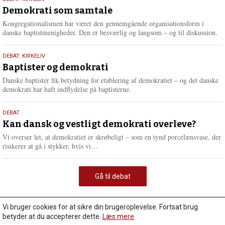
18.
maj
Demokrati som samtale
2026
Kongregationalismen har været den gennemgående organisationsform i
danske baptistmenigheder. Den er besværlig og langsom – og til diskussion.
18.
DEBAT
,
KIRKELIV
maj
Baptister og demokrati
2026
Danske baptister fik betydning for etablering af demokratiet – og det danske
demokrati har haft indflydelse på baptisterne.
18.
DEBAT
maj
Kan dansk og vestligt demokrati overleve?
2026
Vi overser let, at demokratiet er skrøbeligt – som en tynd porcelænsvase, der
L
risikerer at gå i stykker, hvis vi…
æ
s
m
Gå til debat
e
r
e
Vi bruger cookies for at sikre din brugeroplevelse. Fortsat brug
betyder at du accepterer dette.
Læs mere