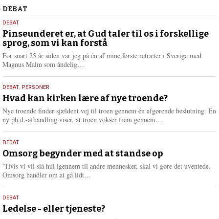
Debat
DEBAT
5.
DEBAT
august
Pinseunderet er, at Gud taler til os i forskellige
sprog, som vi kan forstå
2026
For snart 25 år siden var jeg på én af mine første retræter i Sverige med
L
Magnus Malm som åndelig…
æ
s
25.
DEBAT
,
PERSONER
m
juli
Hvad kan kirken lære af nye troende?
e
2026
r
Nye troende finder sjældent vej til troen gennem én afgørende beslutning. En
e
L
ny ph.d.-afhandling viser, at troen vokser frem gennem…
æ
s
9.
DEBAT
m
juli
Omsorg begynder med at standse op
e
2026
r
”Hvis vi vil slå hul igennem til andre mennesker, skal vi gøre det uventede.
e
L
Omsorg handler om at gå lidt…
æ
s
10.
DEBAT
m
juni
Ledelse - eller tjeneste?
e
r