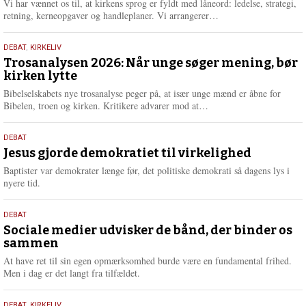
2026
Vi har vænnet os til, at kirkens sprog er fyldt med låneord: ledelse, strategi,
e
L
retning, kerneopgaver og handleplaner. Vi arrangerer…
æ
s
2.
DEBAT
,
KIRKELIV
m
juni
Trosanalysen 2026: Når unge søger mening, bør
e
kirken lytte
2026
r
e
Bibelselskabets nye trosanalyse peger på, at især unge mænd er åbne for
L
Bibelen, troen og kirken. Kritikere advarer mod at…
æ
s
18.
DEBAT
m
maj
Jesus gjorde demokratiet til virkelighed
e
2026
r
Baptister var demokrater længe før, det politiske demokrati så dagens lys i
e
nyere tid.
18.
DEBAT
maj
Sociale medier udvisker de bånd, der binder os
sammen
2026
At have ret til sin egen opmærksomhed burde være en fundamental frihed.
Men i dag er det langt fra tilfældet.
DEBAT
,
KIRKELIV