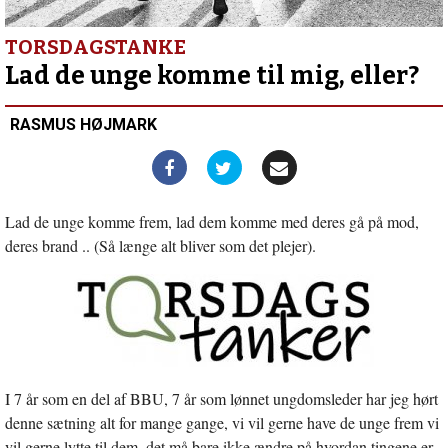
det
gode
–
TORSDAGSTANKE
spændende
Lad de unge komme til mig, eller?
–
fællesskab
RASMUS HØJMARK
Lad de unge komme frem, lad dem komme med deres gå på mod,
deres brand .. (Så længe alt bliver som det plejer).
I 7 år som en del af BBU, 7 år som lønnet ungdomsleder har jeg hørt
denne sætning alt for mange gange, vi vil gerne have de unge frem vi
vil gerne lytte til dem, det må bare ikke ændre på hvordan tingene er.