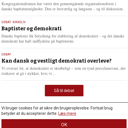
2026
Kongregationalismen har været den gennemgående organisationsform i
danske baptistmenigheder. Den er besværlig og langsom – og til diskussion.
18.
DEBAT
,
KIRKELIV
maj
Baptister og demokrati
2026
Danske baptister fik betydning for etablering af demokratiet – og det danske
demokrati har haft indflydelse på baptisterne.
18.
DEBAT
maj
Kan dansk og vestligt demokrati overleve?
2026
Vi overser let, at demokratiet er skrøbeligt – som en tynd porcelænsvase, der
L
risikerer at gå i stykker, hvis vi…
æ
s
m
Gå til debat
e
r
e
Vi bruger cookies for at sikre din brugeroplevelse. Fortsat brug
betyder at du accepterer dette.
Læs mere
OK