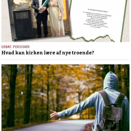
25.
DEBAT
,
PERSONER
Hvad kan kirken lære af nye troende?
juli
2026