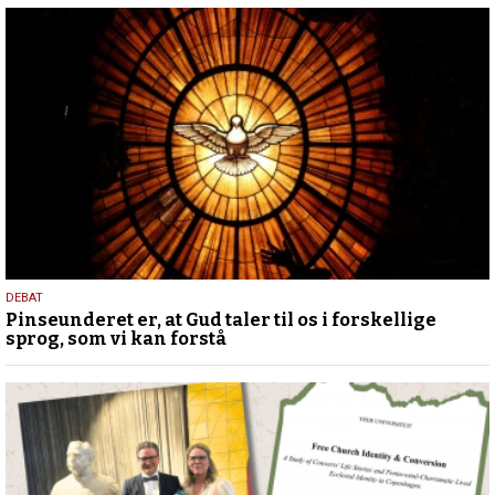
5.
DEBAT
Pinseunderet er, at Gud taler til os i forskellige
august
sprog, som vi kan forstå
2026