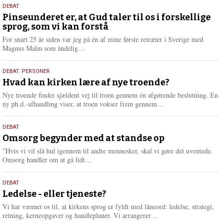
5.
DEBAT
august
Pinseunderet er, at Gud taler til os i forskellige
sprog, som vi kan forstå
2026
For snart 25 år siden var jeg på én af mine første retræter i Sverige med
L
Magnus Malm som åndelig…
æ
s
25.
DEBAT
,
PERSONER
m
juli
Hvad kan kirken lære af nye troende?
e
2026
r
Nye troende finder sjældent vej til troen gennem én afgørende beslutning. En
e
L
ny ph.d.-afhandling viser, at troen vokser frem gennem…
æ
s
9.
DEBAT
m
juli
Omsorg begynder med at standse op
e
2026
r
”Hvis vi vil slå hul igennem til andre mennesker, skal vi gøre det uventede.
e
L
Omsorg handler om at gå lidt…
æ
s
10.
DEBAT
m
juni
Ledelse - eller tjeneste?
e
2026
r
Vi har vænnet os til, at kirkens sprog er fyldt med låneord: ledelse, strategi,
e
L
retning, kerneopgaver og handleplaner. Vi arrangerer…