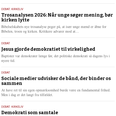
æ
s
2.
DEBAT
,
KIRKELIV
m
juni
Trosanalysen 2026: Når unge søger mening, bør
e
kirken lytte
2026
r
e
Bibelselskabets nye trosanalyse peger på, at især unge mænd er åbne for
L
Bibelen, troen og kirken. Kritikere advarer mod at…
æ
s
18.
DEBAT
m
maj
Jesus gjorde demokratiet til virkelighed
e
2026
r
Baptister var demokrater længe før, det politiske demokrati så dagens lys i
e
nyere tid.
18.
DEBAT
maj
Sociale medier udvisker de bånd, der binder os
sammen
2026
At have ret til sin egen opmærksomhed burde være en fundamental frihed.
Men i dag er det langt fra tilfældet.
18.
DEBAT
,
KIRKELIV
maj
Demokrati som samtale