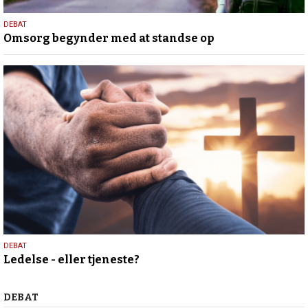
9.
DEBAT
Omsorg begynder med at standse op
juli
2026
10.
DEBAT
Ledelse - eller tjeneste?
juni
2026
Debat
DEBAT