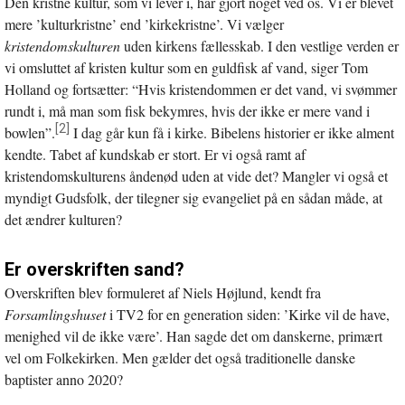
Den kristne kultur, som vi lever i, har gjort noget ved os. Vi er blevet
mere ’kulturkristne’ end ’kirkekristne’. Vi vælger
kristendomskulturen
uden kirkens fællesskab. I den vestlige verden er
vi omsluttet af kristen kultur som en guldfisk af vand, siger Tom
Holland og fortsætter: “Hvis kristendommen er det vand, vi svømmer
rundt i, må man som fisk bekymres, hvis der ikke er mere vand i
[2]
bowlen”.
I dag går kun få i kirke. Bibelens historier er ikke alment
kendte. Tabet af kundskab er stort. Er vi også ramt af
kristendomskulturens åndenød uden at vide det? Mangler vi også et
myndigt Gudsfolk, der tilegner sig evangeliet på en sådan måde, at
det ændrer kulturen?
Er overskriften sand?
Overskriften blev formuleret af Niels Højlund, kendt fra
Forsamlingshuset
i TV2 for en generation siden: ’Kirke vil de have,
menighed vil de ikke være’. Han sagde det om danskerne, primært
vel om Folkekirken. Men gælder det også traditionelle danske
baptister anno 2020?