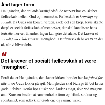
Ånd tager form
Helligånden, der er Guds kærlighedsfulde nærvær hos os, skaber
fællesskab mellem Gud og mennesker. Fællesskab er
kropsligt og
socialt
. Da Guds søn kom til verden, skete det i en krop. Jesus skabte
derpå et socialt fællesskab af mennesker, der skal kanalisere hans
fortsatte nærvær til andre. Ingen kan gøre det alene. Det kræver et
socialt fællesskab
at være ’menighed’. Dét fællesskab bliver vi en del
af, når vi bliver døbt.
Det kræver et socialt fællesskab at være
’menighed’.
Fordi det er Helligånden, der skaber kirken, bør der herske
frihed for
alle
, hvor Guds folk er på spil. Menigheden skal bidrage til ’det fælles
gode’ i folket. Derfor bør alt ske ved Åndens magt, ikke ved magtens
ånd. Kunsten består i at sammenholde form og frihed, struktur og
spontanitet, som udtryk for Guds ene og samme virke.