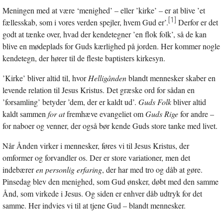
Meningen med at være ‘menighed’ – eller ’kirke’ – er at blive ’et
[1]
fællesskab, som i vores verden spejler, hvem Gud er’.
Derfor er det
godt at tænke over, hvad der kendetegner ’en flok folk’, så de kan
blive en mødeplads for Guds kærlighed på jorden. Her kommer nogle
kendetegn, der hører til de fleste baptisters kirkesyn.
’Kirke’ bliver altid til, hvor
Helligånden
blandt mennesker skaber en
levende relation til Jesus Kristus. Det græske ord for sådan en
’forsamling’ betyder ’dem, der er kaldt ud’.
Guds Folk
bliver altid
kaldt sammen
for at
fremhæve evangeliet om
Guds Rige
for andre –
for naboer og venner, der også bør kende Guds store tanke med livet.
Når Ånden virker i mennesker, føres vi til Jesus Kristus, der
omformer og forvandler os. Der er store variationer, men det
indebærer
en personlig erfaring
, der har med tro og dåb at gøre.
Pinsedag blev den menighed, som Gud ønsker, døbt med den samme
Ånd, som virkede i Jesus. Og siden er enhver dåb udtryk for det
samme. Her indvies vi til at tjene Gud – blandt mennesker.