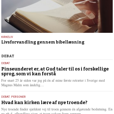
9.
KIRKELIV
Livsforvandling gennem bibellæsning
juli
2026
Debat
DEBAT
5.
DEBAT
august
Pinseunderet er, at Gud taler til os i forskellige
sprog, som vi kan forstå
2026
For snart 25 år siden var jeg på én af mine første retræter i Sverige med
L
Magnus Malm som åndelig…
æ
s
25.
DEBAT
,
PERSONER
m
juli
Hvad kan kirken lære af nye troende?
e
2026
r
Nye troende finder sjældent vej til troen gennem én afgørende beslutning. En
e
L
ny ph.d.-afhandling viser, at troen vokser frem gennem…