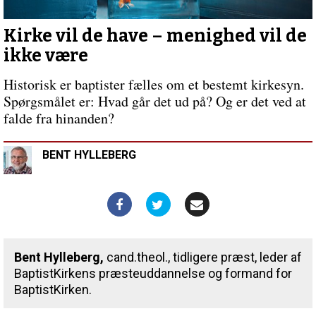
Forrige
indlæg:
BaptistID
Kirke vil de have – menighed vil de
–
ikke være
Hvem
er
Historisk er baptister fælles om et bestemt kirkesyn.
’vi’?
Spørgsmålet er: Hvad går det ud på? Og er det ved at
falde fra hinanden?
BENT HYLLEBERG
Bent Hylleberg,
cand.theol., tidligere præst, leder af
BaptistKirkens præsteuddannelse og formand for
BaptistKirken.