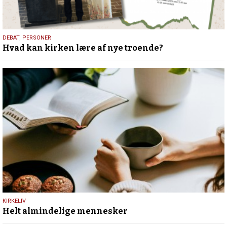
25.
DEBAT
,
PERSONER
Hvad kan kirken lære af nye troende?
juli
2026
9.
KIRKELIV
Helt almindelige mennesker
juli
2026