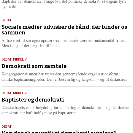
2026
Baptister var demokrater længe før, det politiske demokrati så dagens lys i
e
nyere tid.
18.
DEBAT
maj
Sociale medier udvisker de bånd, der binder os
sammen
2026
At have ret til sin egen opmærksomhed burde være en fundamental frihed.
Men i dag er det langt fra tilfældet.
18.
DEBAT
,
KIRKELIV
maj
Demokrati som samtale
2026
Kongregationalismen har været den gennemgående organisationsform i
danske baptistmenigheder. Den er besværlig og langsom – og til diskussion.
18.
DEBAT
,
KIRKELIV
maj
Baptister og demokrati
2026
Danske baptister fik betydning for etablering af demokratiet – og det danske
demokrati har haft indflydelse på baptisterne.
18.
DEBAT