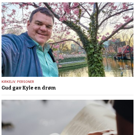
9.
KIRKELIV
,
PERSONER
Gud gav Kyle en drøm
juli
2026