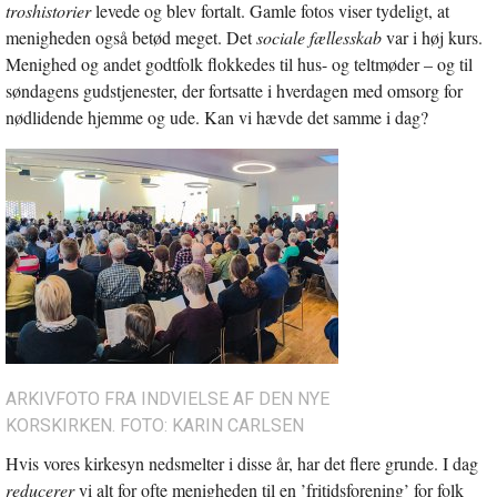
troshistorier
levede og blev fortalt. Gamle fotos viser tydeligt, at
menigheden også betød meget. Det
sociale fællesskab
var i høj kurs.
Menighed og andet godtfolk flokkedes til hus- og teltmøder – og til
søndagens gudstjenester, der fortsatte i hverdagen med omsorg for
nødlidende hjemme og ude. Kan vi hævde det samme i dag?
ARKIVFOTO FRA INDVIELSE AF DEN NYE
KORSKIRKEN. FOTO: KARIN CARLSEN
Hvis vores kirkesyn nedsmelter i disse år, har det flere grunde. I dag
reducerer
vi alt for ofte menigheden til en ’fritidsforening’ for folk