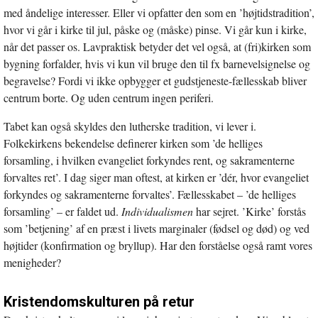
med åndelige interesser. Eller vi opfatter den som en ’højtidstradition’,
hvor vi går i kirke til jul, påske og (måske) pinse. Vi går kun i kirke,
når det passer os. Lavpraktisk betyder det vel også, at (fri)kirken som
bygning forfalder, hvis vi kun vil bruge den til fx barnevelsignelse og
begravelse? Fordi vi ikke opbygger et gudstjeneste-fællesskab bliver
centrum borte. Og uden centrum ingen periferi.
Tabet kan også skyldes den lutherske tradition, vi lever i.
Folkekirkens bekendelse definerer kirken som ’de helliges
forsamling, i hvilken evangeliet forkyndes rent, og sakramenterne
forvaltes ret’. I dag siger man oftest, at kirken er ’dér, hvor evangeliet
forkyndes og sakramenterne forvaltes’. Fællesskabet – ’de helliges
forsamling’ – er faldet ud.
Individualismen
har sejret. ’Kirke’ forstås
som ’betjening’ af en præst i livets marginaler (fødsel og død) og ved
højtider (konfirmation og bryllup). Har den forståelse også ramt vores
menigheder?
Kristendomskulturen på retur