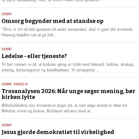
æ
s
9.
DEBAT
m
juli
Omsorg begynder med at standse op
e
2026
r
”Hvis vi vil slå hul igennem til andre mennesker, skal vi gøre det uventede.
e
L
Omsorg handler om at gå lidt…
æ
s
10.
DEBAT
m
juni
Ledelse - eller tjeneste?
e
2026
r
Vi har vænnet os til, at kirkens sprog er fyldt med låneord: ledelse, strategi,
e
L
retning, kerneopgaver og handleplaner. Vi arrangerer…
æ
s
2.
DEBAT
,
KIRKELIV
m
juni
Trosanalysen 2026: Når unge søger mening, bør
e
kirken lytte
2026
r
e
Bibelselskabets nye trosanalyse peger på, at især unge mænd er åbne for
L
Bibelen, troen og kirken. Kritikere advarer mod at…
æ
s
18.
DEBAT
m
maj
Jesus gjorde demokratiet til virkelighed
e
r