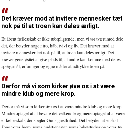
Det kræver mod at invitere mennesker tæt
nok på til at troen kan deles ærligt.
Et åbent fællesskab er ikke uforpligtende, men vi tør tværtimod dele
det, der betyder noget: tro, håb, tvivl og liv. Det kræver mod at
invitere mennesker tæt nok på til, at troen kan deles ærligt. Det
kræver generøsitet at give plads til, at andre kan komme med deres
spørgsmål, erfaringer og egne måder at udtrykke troen på.
Derfor må vi som kirker øve os i at være
mindre klub og mere krop.
Derfor må vi som kirker øve os i at være mindre klub og mere krop.
Mindre optaget af at bevare det velkendte og mere optaget af at være
et fællesskab, der spejler Guds gæstfrihed. Det betyder, at vi skal
åbne vores hjem, vores gudstjenester, vores bibelstudier og vores liv –