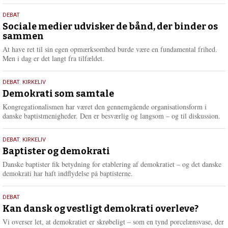
18.
DEBAT
maj
Sociale medier udvisker de bånd, der binder os
sammen
2026
At have ret til sin egen opmærksomhed burde være en fundamental frihed.
Men i dag er det langt fra tilfældet.
18.
DEBAT
,
KIRKELIV
maj
Demokrati som samtale
2026
Kongregationalismen har været den gennemgående organisationsform i
danske baptistmenigheder. Den er besværlig og langsom – og til diskussion.
18.
DEBAT
,
KIRKELIV
maj
Baptister og demokrati
2026
Danske baptister fik betydning for etablering af demokratiet – og det danske
demokrati har haft indflydelse på baptisterne.
18.
DEBAT
maj
Kan dansk og vestligt demokrati overleve?
2026
Vi overser let, at demokratiet er skrøbeligt – som en tynd porcelænsvase, der