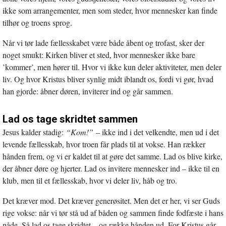
ikke som arrangementer, men som steder, hvor mennesker kan finde
tilhør og troens sprog.
Når vi tør lade fællesskabet være både åbent og trofast, sker der
noget smukt: Kirken bliver et sted, hvor mennesker ikke bare
’kommer’, men hører til. Hvor vi ikke kun deler aktiviteter, men deler
liv. Og hvor Kristus bliver synlig midt iblandt os, fordi vi gør, hvad
han gjorde: åbner døren, inviterer ind og går sammen.
Lad os tage skridtet sammen
Jesus kalder stadig:
“Kom!”
– ikke ind i det velkendte, men ud i det
levende fællesskab, hvor troen får plads til at vokse. Han rækker
hånden frem, og vi er kaldet til at gøre det samme. Lad os blive kirke,
der åbner døre og hjerter. Lad os invitere mennesker ind – ikke til en
klub, men til et fællesskab, hvor vi deler liv, håb og tro.
Det kræver mod. Det kræver generøsitet. Men det er her, vi ser Guds
rige vokse: når vi tør stå ud af båden og sammen finde fodfæste i hans
nåde. Så lad os tage skridtet – og række hånden ud. For Kristus går