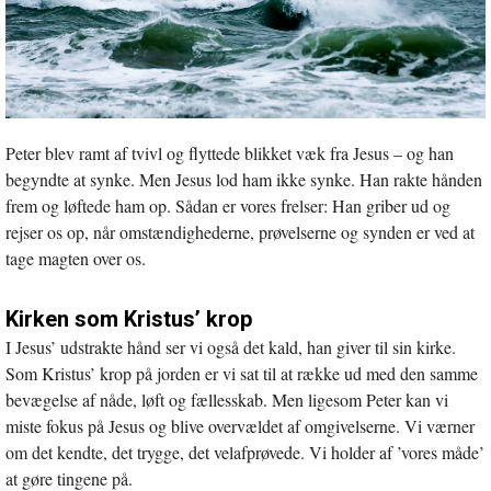
Peter blev ramt af tvivl og flyttede blikket væk fra Jesus – og han
begyndte at synke. Men Jesus lod ham ikke synke. Han rakte hånden
frem og løftede ham op. Sådan er vores frelser: Han griber ud og
rejser os op, når omstændighederne, prøvelserne og synden er ved at
tage magten over os.
Kirken som Kristus’ krop
I Jesus’ udstrakte hånd ser vi også det kald, han giver til sin kirke.
Som Kristus’ krop på jorden er vi sat til at række ud med den samme
bevægelse af nåde, løft og fællesskab. Men ligesom Peter kan vi
miste fokus på Jesus og blive overvældet af omgivelserne. Vi værner
om det kendte, det trygge, det velafprøvede. Vi holder af ’vores måde’
at gøre tingene på.