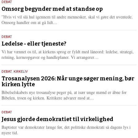
9.
DEBAT
m
juli
Omsorg begynder med at standse op
e
2026
r
”Hvis vi vil slå hul igennem til andre mennesker, skal vi gøre det uventede.
e
L
Omsorg handler om at gå lidt…
æ
s
10.
DEBAT
m
juni
Ledelse - eller tjeneste?
e
2026
r
Vi har vænnet os til, at kirkens sprog er fyldt med låneord: ledelse, strategi,
e
L
retning, kerneopgaver og handleplaner. Vi arrangerer…
æ
s
2.
DEBAT
,
KIRKELIV
m
juni
Trosanalysen 2026: Når unge søger mening, bør
e
kirken lytte
2026
r
e
Bibelselskabets nye trosanalyse peger på, at især unge mænd er åbne for
L
Bibelen, troen og kirken. Kritikere advarer mod at…
æ
s
18.
DEBAT
m
maj
Jesus gjorde demokratiet til virkelighed
e
2026
r
Baptister var demokrater længe før, det politiske demokrati så dagens lys i
e
nyere tid.