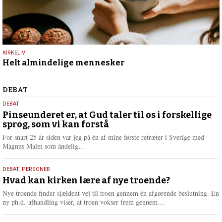
9.
KIRKELIV
Helt almindelige mennesker
juli
2026
Debat
DEBAT
5.
DEBAT
august
Pinseunderet er, at Gud taler til os i forskellige
sprog, som vi kan forstå
2026
For snart 25 år siden var jeg på én af mine første retræter i Sverige med
L
Magnus Malm som åndelig…
æ
s
25.
DEBAT
,
PERSONER
m
juli
Hvad kan kirken lære af nye troende?
e
2026
r
Nye troende finder sjældent vej til troen gennem én afgørende beslutning. En
e
L
ny ph.d.-afhandling viser, at troen vokser frem gennem…
æ
s