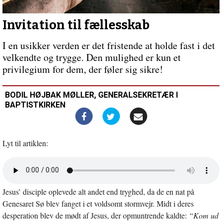
trues
–
Open
Invitation til fællesskab
Doors
tjener
I en usikker verden er det fristende at holde fast i det
forfulgte
velkendte og trygge. Den mulighed er kun et
kristne
privilegium for dem, der føler sig sikre!
BODIL HØJBAK MØLLER, GENERALSEKRETÆR I
BAPTISTKIRKEN
Lyt til artiklen:
Åbn
lyd
i
Jesus’ disciple oplevede alt andet end tryghed, da de en nat på
nyt
vindue
Genesaret Sø blev fanget i et voldsomt stormvejr. Midt i deres
desperation blev de mødt af Jesus, der opmuntrende kaldte:
“Kom ud