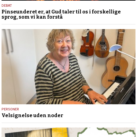
5.
DEBAT
Pinseunderet er, at Gud taler til os i forskellige
august
sprog, som vi kan forstå
2026
31.
PERSONER
Velsignelse uden noder
juli
2026