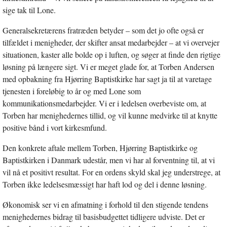
sige tak til Lone.
Generalsekretærens fratræden betyder – som det jo ofte også er
tilfældet i menigheder, der skifter ansat medarbejder – at vi overvejer
situationen, kaster alle bolde op i luften, og søger at finde den rigtige
løsning på længere sigt. Vi er meget glade for, at Torben Andersen
med opbakning fra Hjørring Baptistkirke har sagt ja til at varetage
tjenesten i foreløbig to år og med Lone som
kommunikationsmedarbejder. Vi er i ledelsen overbeviste om, at
Torben har menighedernes tillid, og vil kunne medvirke til at knytte
positive bånd i vort kirkesmfund.
Den konkrete aftale mellem Torben, Hjørring Baptistkirke og
Baptistkirken i Danmark udestår, men vi har al forventning til, at vi
vil nå et positivt resultat. For en ordens skyld skal jeg understrege, at
Torben ikke ledelsesmæssigt har haft lod og del i denne løsning.
Økonomisk ser vi en afmatning i forhold til den stigende tendens
menighedernes bidrag til basisbudgettet tidligere udviste. Det er