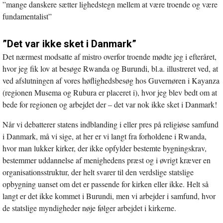
”mange danskere sætter lighedstegn mellem at være troende og være
fundamentalist”
”Det var ikke sket i Danmark”
Det nærmest modsatte af mistro overfor troende mødte jeg i efteråret,
hvor jeg fik lov at besøge Rwanda og Burundi, bl.a. illustreret ved, at
ved afslutningen af vores høflighedsbesøg hos Guvernøren i Kayanza
(regionen Musema og Rubura er placeret i), hvor jeg blev bedt om at
bede for regionen og arbejdet der – det var nok ikke sket i Danmark!
Når vi debatterer statens indblanding i eller pres på religiøse samfund
i Danmark, må vi sige, at her er vi langt fra forholdene i Rwanda,
hvor man lukker kirker, der ikke opfylder bestemte bygningskrav,
bestemmer uddannelse af menighedens præst og i øvrigt kræver en
organisationsstruktur, der helt svarer til den verdslige statslige
opbygning uanset om det er passende for kirken eller ikke. Helt så
langt er det ikke kommet i Burundi, men vi arbejder i samfund, hvor
de statslige myndigheder nøje følger arbejdet i kirkerne.