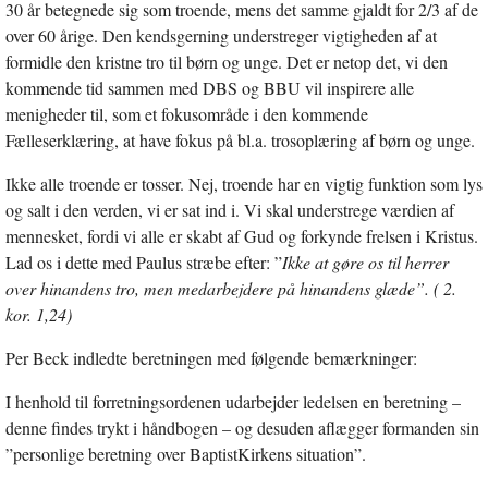
30 år betegnede sig som troende, mens det samme gjaldt for 2/3 af de
over 60 årige. Den kendsgerning understreger vigtigheden af at
formidle den kristne tro til børn og unge. Det er netop det, vi den
kommende tid sammen med DBS og BBU vil inspirere alle
menigheder til, som et fokusområde i den kommende
Fælleserklæring, at have fokus på bl.a. trosoplæring af børn og unge.
Ikke alle troende er tosser. Nej, troende har en vigtig funktion som lys
og salt i den verden, vi er sat ind i. Vi skal understrege værdien af
mennesket, fordi vi alle er skabt af Gud og forkynde frelsen i Kristus.
Lad os i dette med Paulus stræbe efter: ”
Ikke at gøre os til herrer
over hinandens tro, men medarbejdere på hinandens glæde”. ( 2.
kor. 1,24)
Per Beck indledte beretningen med følgende bemærkninger:
I henhold til forretningsordenen udarbejder ledelsen en beretning –
denne findes trykt i håndbogen – og desuden aflægger formanden sin
”personlige beretning over BaptistKirkens situation”.