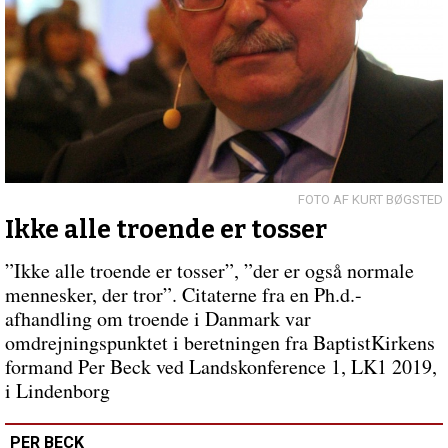
kun…
KURT BØGSTED
Ikke alle troende er tosser
”Ikke alle troende er tosser”, ”der er også normale
mennesker, der tror”. Citaterne fra en Ph.d.-
afhandling om troende i Danmark var
omdrejningspunktet i beretningen fra BaptistKirkens
formand Per Beck ved Landskonference 1, LK1 2019,
i Lindenborg
PER BECK