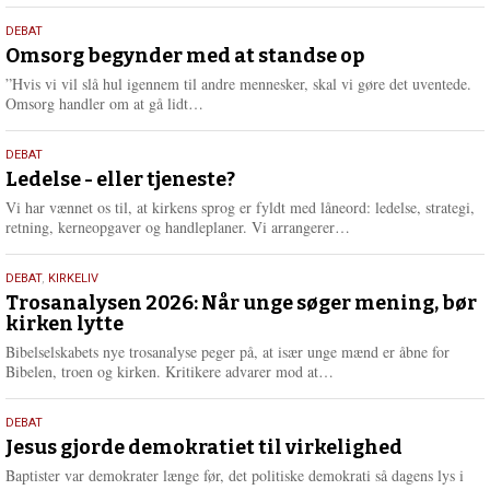
s
9.
DEBAT
m
juli
Omsorg begynder med at standse op
e
2026
r
”Hvis vi vil slå hul igennem til andre mennesker, skal vi gøre det uventede.
e
L
Omsorg handler om at gå lidt…
æ
s
10.
DEBAT
m
juni
Ledelse - eller tjeneste?
e
2026
r
Vi har vænnet os til, at kirkens sprog er fyldt med låneord: ledelse, strategi,
e
L
retning, kerneopgaver og handleplaner. Vi arrangerer…
æ
s
2.
DEBAT
,
KIRKELIV
m
juni
Trosanalysen 2026: Når unge søger mening, bør
e
kirken lytte
2026
r
e
Bibelselskabets nye trosanalyse peger på, at især unge mænd er åbne for
L
Bibelen, troen og kirken. Kritikere advarer mod at…
æ
s
18.
DEBAT
m
maj
Jesus gjorde demokratiet til virkelighed
e
2026
r
Baptister var demokrater længe før, det politiske demokrati så dagens lys i
e