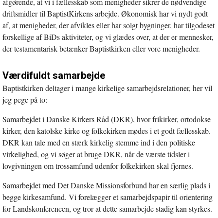
afgørende, at vi i fællesskab som menigheder sikrer de nødvendige
driftsmidler til BaptistKirkens arbejde. Økonomisk har vi nydt godt
af, at menigheder, der afvikles eller har solgt bygninger, har tilgodeset
forskellige af BiDs aktiviteter, og vi glædes over, at der er mennesker,
der testamentarisk betænker Baptistkirken eller vore menigheder.
Værdifuldt samarbejde
Baptistkirken deltager i mange kirkelige samarbejdsrelationer, her vil
jeg pege på to:
Samarbejdet i Danske Kirkers Råd (DKR), hvor frikirker, ortodokse
kirker, den katolske kirke og folkekirken mødes i et godt fællesskab.
DKR kan tale med en stærk kirkelig stemme ind i den politiske
virkelighed, og vi søger at bruge DKR, når de værste tidsler i
lovgivningen om trossamfund udenfor folkekirken skal fjernes.
Samarbejdet med Det Danske Missionsforbund har en særlig plads i
begge kirkesamfund. Vi forelægger et samarbejdspapir til orientering
for Landskonferencen, og tror at dette samarbejde stadig kan styrkes.