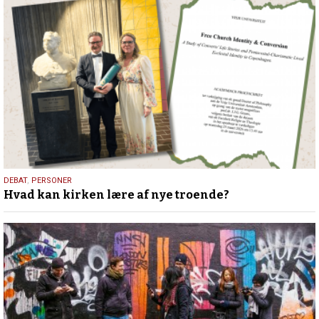
25.
DEBAT
,
PERSONER
Hvad kan kirken lære af nye troende?
juli
2026