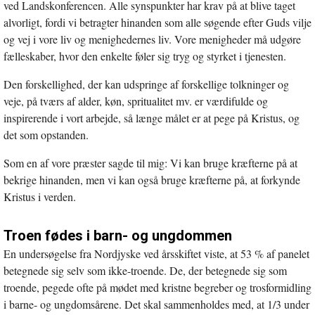
ved Landskonferencen. Alle synspunkter har krav på at blive taget
alvorligt, fordi vi betragter hinanden som alle søgende efter Guds vilje
og vej i vore liv og menighedernes liv. Vore menigheder må udgøre
fælleskaber, hvor den enkelte føler sig tryg og styrket i tjenesten.
Den forskellighed, der kan udspringe af forskellige tolkninger og
veje, på tværs af alder, køn, spritualitet mv. er værdifulde og
inspirerende i vort arbejde, så længe målet er at pege på Kristus, og
det som opstanden.
Som en af vore præster sagde til mig: Vi kan bruge kræfterne på at
bekrige hinanden, men vi kan også bruge kræfterne på, at forkynde
Kristus i verden.
Troen fødes i barn- og ungdommen
En undersøgelse fra Nordjyske ved årsskiftet viste, at 53 % af panelet
betegnede sig selv som ikke-troende. De, der betegnede sig som
troende, pegede ofte på mødet med kristne begreber og trosformidling
i barne- og ungdomsårene. Det skal sammenholdes med, at 1/3 under