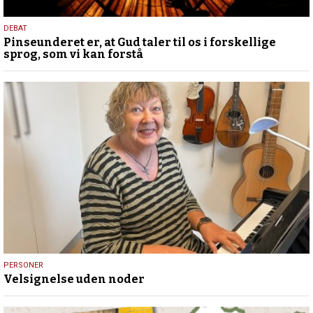
5.
DEBAT
Pinseunderet er, at Gud taler til os i forskellige
august
sprog, som vi kan forstå
2026
31.
PERSONER
Velsignelse uden noder
juli
2026