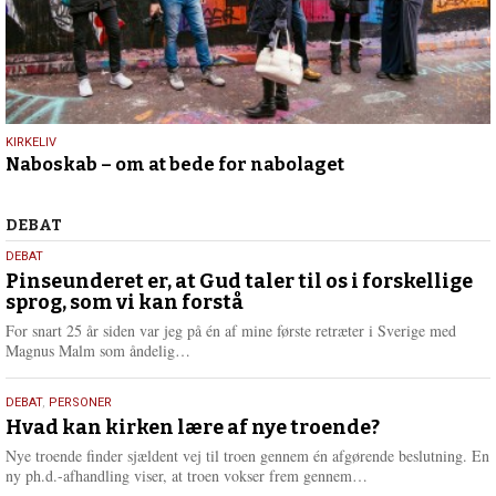
9.
KIRKELIV
Naboskab – om at bede for nabolaget
juli
2026
Debat
DEBAT
5.
DEBAT
august
Pinseunderet er, at Gud taler til os i forskellige
sprog, som vi kan forstå
2026
For snart 25 år siden var jeg på én af mine første retræter i Sverige med
L
Magnus Malm som åndelig…
æ
s
25.
DEBAT
,
PERSONER
m
juli
Hvad kan kirken lære af nye troende?
e
2026
r
Nye troende finder sjældent vej til troen gennem én afgørende beslutning. En
e
L
ny ph.d.-afhandling viser, at troen vokser frem gennem…
æ