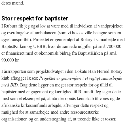
deres mænd.
Stor respekt for baptister
I Rubura fik jeg også lov at være med til indvielsen af vandprojektet
og overdragelse af ambulancen (som vi hos os ville betegne som en
sygetransportbil). Projektet er gennemført af Rotary i samarbejde med
BaptistKirken og UEBB, hvor de samlede udgifter på små 700.000
er finansieret med et økonomisk bidrag fra BaptistKirken på små
90.000 kr.
I årsrapporten som projektudvalget i den Lokale Han Herred Rotary
klub aflægger læses:
Projektet er gennemført i et vigtigt samarbejde
med BID.
Bag dette ligger en meget stor respekt for og tillid til
baptister med engagement og kærlighed til Burundi. Jeg tager dette
med som et eksempel på, at når der opnås kendskab til vores og de
afrikanske kirkesamfunds arbejde, aftvinger dette respekt og
mulighed for at samarbejde med andre ressourcestærke
organisationer, og en understregning af, at troende ikke er tosser.