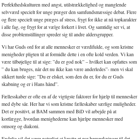
Perfekthedskulturen med angst, utilstrækkelighed og manglende
selvværd specielt for unge præger den samfundsmæssige debat. Flere
og flere specielt unge præges af stress, frygt for ikke at nå topkarakter
i alle fag, og frygt for at vælge forkert i livet. Og samtidig ser vi, at
disse problemstillinger spreder sig til andre aldersgrupper.
Vi har Guds ord for at alle mennesker er værdifulde, og som kristne
menigheder pligten til at formidle dette i en ofte kold verden. Vi kan
være tilbøjelige til at sige: ”du er god nok” – hvilket kan opfattes som
” du kan bruges, når det nu ikke kan være anderledes”- men vi skal
sikkert turde sige: ”Du er elsket, som den du er, for du er Guds
skabning og er i Hans hånd”.
Fællesskaber er ofte en af de vigtigste faktorer for hjælp til mennesker
med dybe sår. Her har vi som kristne fælleskaber særlige muligheder.
Det er positivt, at BAM sammen med BiD vil arbejde på at
kortlægge, hvordan menighederne kan hjælpe mennesker med
omsorg og diakoni.
Endelig vil det være naturligt at knytte et par bemærkninger til det