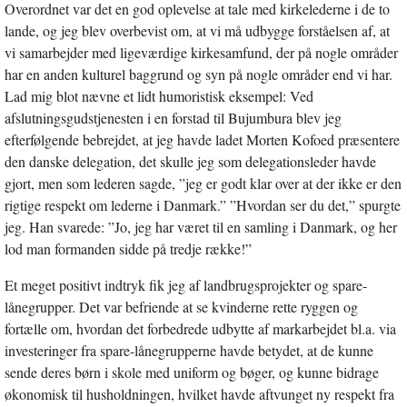
Overordnet var det en god oplevelse at tale med kirkelederne i de to
lande, og jeg blev overbevist om, at vi må udbygge forståelsen af, at
vi samarbejder med ligeværdige kirkesamfund, der på nogle områder
har en anden kulturel baggrund og syn på nogle områder end vi har.
Lad mig blot nævne et lidt humoristisk eksempel: Ved
afslutningsgudstjenesten i en forstad til Bujumbura blev jeg
efterfølgende bebrejdet, at jeg havde ladet Morten Kofoed præsentere
den danske delegation, det skulle jeg som delegationsleder havde
gjort, men som lederen sagde, ”jeg er godt klar over at der ikke er den
rigtige respekt om lederne i Danmark.” ”Hvordan ser du det,” spurgte
jeg. Han svarede: ”Jo, jeg har været til en samling i Danmark, og her
lod man formanden sidde på tredje række!”
Et meget positivt indtryk fik jeg af landbrugsprojekter og spare-
lånegrupper. Det var befriende at se kvinderne rette ryggen og
fortælle om, hvordan det forbedrede udbytte af markarbejdet bl.a. via
investeringer fra spare-lånegrupperne havde betydet, at de kunne
sende deres børn i skole med uniform og bøger, og kunne bidrage
økonomisk til husholdningen, hvilket havde aftvunget ny respekt fra