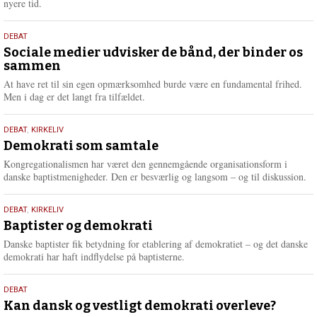
nyere tid.
18.
DEBAT
maj
Sociale medier udvisker de bånd, der binder os
sammen
2026
At have ret til sin egen opmærksomhed burde være en fundamental frihed.
Men i dag er det langt fra tilfældet.
18.
DEBAT
,
KIRKELIV
maj
Demokrati som samtale
2026
Kongregationalismen har været den gennemgående organisationsform i
danske baptistmenigheder. Den er besværlig og langsom – og til diskussion.
18.
DEBAT
,
KIRKELIV
maj
Baptister og demokrati
2026
Danske baptister fik betydning for etablering af demokratiet – og det danske
demokrati har haft indflydelse på baptisterne.
18.
DEBAT
maj
Kan dansk og vestligt demokrati overleve?