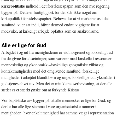
kirkepolitiske
indhold i det forståelsespapir, som den nye regering
bygger på. Dette er hurtigt gjort, for der står ikke noget om
kirkepolitik i forståelsespapiret. Behovet for at vi markerer os i det
samfund, vi er sat ind i, bliver dermed endnu vigtigere for at
modvirke, at kirkeligt arbejde opfattes som en anakronisme.
Alle er lige for Gud
Arbejdet i og ud fra menighederne er vidt forgrenet og forskelligt ud
fra de givne forudsætninger, som varierer med forskelle i ressourcer –
menneskeligt og økonomisk –forskellige geografiske vilkår og
kontaktmuligheder med det omgivende samfund, forskellige
muligheder i arbejdet blandt børn og unge, forskellige udtryksmåder i
gudstjenestelivet mv. Men det er min klare overbevisning, at der alle
steder er et stærkt ønske om at forkynde Kristus.
Vor baptistiske arv bygger på, at alle mennesker er lige for Gud, og
derfor har alle lige stemme i vore organisatoriske rammer i
menigheden, hver enkelt menighed har samme vægt i repræsentation