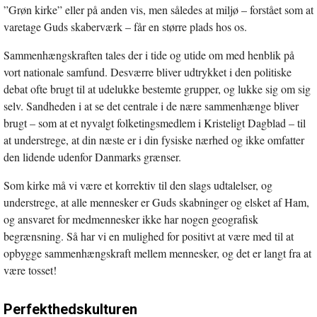
”Grøn kirke” eller på anden vis, men således at miljø – forstået som at
varetage Guds skaberværk – får en større plads hos os.
Sammenhængskraften tales der i tide og utide om med henblik på
vort nationale samfund. Desværre bliver udtrykket i den politiske
debat ofte brugt til at udelukke bestemte grupper, og lukke sig om sig
selv. Sandheden i at se det centrale i de nære sammenhænge bliver
brugt – som at et nyvalgt folketingsmedlem i Kristeligt Dagblad – til
at understrege, at din næste er i din fysiske nærhed og ikke omfatter
den lidende udenfor Danmarks grænser.
Som kirke må vi være et korrektiv til den slags udtalelser, og
understrege, at alle mennesker er Guds skabninger og elsket af Ham,
og ansvaret for medmennesker ikke har nogen geografisk
begrænsning. Så har vi en mulighed for positivt at være med til at
opbygge sammenhængskraft mellem mennesker, og det er langt fra at
være tosset!
Perfekthedskulturen