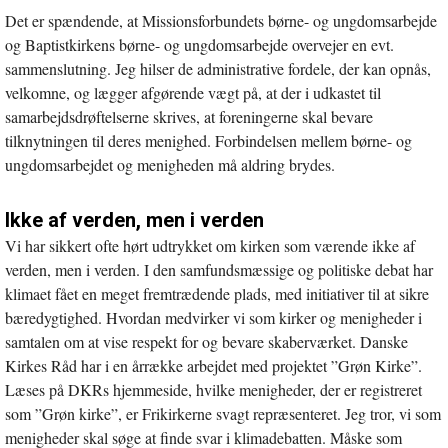
Det er spændende, at Missionsforbundets børne- og ungdomsarbejde
og Baptistkirkens børne- og ungdomsarbejde overvejer en evt.
sammenslutning. Jeg hilser de administrative fordele, der kan opnås,
velkomne, og lægger afgørende vægt på, at der i udkastet til
samarbejdsdrøftelserne skrives, at foreningerne skal bevare
tilknytningen til deres menighed. Forbindelsen mellem børne- og
ungdomsarbejdet og menigheden må aldring brydes.
Ikke af verden, men i verden
Vi har sikkert ofte hørt udtrykket om kirken som værende ikke af
verden, men i verden. I den samfundsmæssige og politiske debat har
klimaet fået en meget fremtrædende plads, med initiativer til at sikre
bæredygtighed. Hvordan medvirker vi som kirker og menigheder i
samtalen om at vise respekt for og bevare skaberværket. Danske
Kirkes Råd har i en årrække arbejdet med projektet ”Grøn Kirke”.
Læses på DKRs hjemmeside, hvilke menigheder, der er registreret
som ”Grøn kirke”, er Frikirkerne svagt repræsenteret. Jeg tror, vi som
menigheder skal søge at finde svar i klimadebatten. Måske som