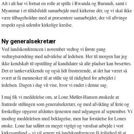
Alt i alt har vi fortsat en rolle at spille i Rwanda og Burundi, samt i
Myanmar i et tillidsfuldt samarbejde med kirkerne dér, og vi skal ikke
være tilbageholdne med at præsentere samarbejdet, der vil aftvinge
respekt også udenfor kirkelige kredse.
Ny generalsekretær
Ved landskonferencen i november vedtog vi første gang
vedtægtsændring med udvidelse af ledelsen. Her til morgen har jeg
ikke kendskab til opstilling af kandidater så alle pladser kan besættes.
Det er tankevækkende og også lidt frustrerende, at det har været så
svært at få mennesker til at stille sig til rådighed for arbejdet i
ledelsen. Dagen i dag vil vise, hvor vi ender i denne sag.
I maj fik vi meddelelse om, at Lone Møller-Hansen ønskede at
fratræde stillingen som generalsekretær, og med afvikling af ferie og
forskellige opgaver afsluttes tjenesten med udgangen af september. Vi
modtog meddelelsen med beklagelse, men har forståelse for Lones
ønske. Lone har udført en meget vigtigt og værdsat arbejde i vort
kirkesamfund – vi vil senere på landskonferencen få lejlighed til at