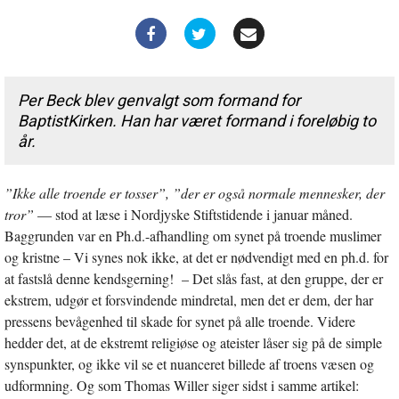
Per Beck blev genvalgt som formand for
BaptistKirken. Han har været formand i foreløbig to
år.
”Ikke alle troende er tosser”, ”der er også normale mennesker, der
tror”
— stod at læse i Nordjyske Stiftstidende i januar måned.
Baggrunden var en Ph.d.-afhandling om synet på troende muslimer
og kristne – Vi synes nok ikke, at det er nødvendigt med en ph.d. for
at fastslå denne kendsgerning! – Det slås fast, at den gruppe, der er
ekstrem, udgør et forsvindende mindretal, men det er dem, der har
pressens bevågenhed til skade for synet på alle troende. Videre
hedder det, at de ekstremt religiøse og ateister låser sig på de simple
synspunkter, og ikke vil se et nuanceret billede af troens væsen og
udformning. Og som Thomas Willer siger sidst i samme artikel: