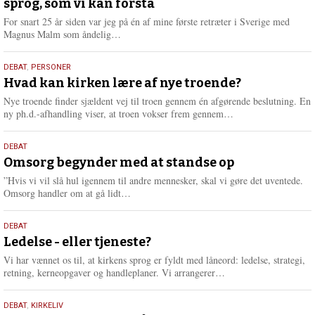
sprog, som vi kan forstå
2026
For snart 25 år siden var jeg på én af mine første retræter i Sverige med
L
Magnus Malm som åndelig…
æ
s
25.
DEBAT
,
PERSONER
m
juli
Hvad kan kirken lære af nye troende?
e
2026
r
Nye troende finder sjældent vej til troen gennem én afgørende beslutning. En
e
L
ny ph.d.-afhandling viser, at troen vokser frem gennem…
æ
s
9.
DEBAT
m
juli
Omsorg begynder med at standse op
e
2026
r
”Hvis vi vil slå hul igennem til andre mennesker, skal vi gøre det uventede.
e
L
Omsorg handler om at gå lidt…
æ
s
10.
DEBAT
m
juni
Ledelse - eller tjeneste?
e
2026
r
Vi har vænnet os til, at kirkens sprog er fyldt med låneord: ledelse, strategi,
e
L
retning, kerneopgaver og handleplaner. Vi arrangerer…
æ
s
2.
DEBAT
,
KIRKELIV
m