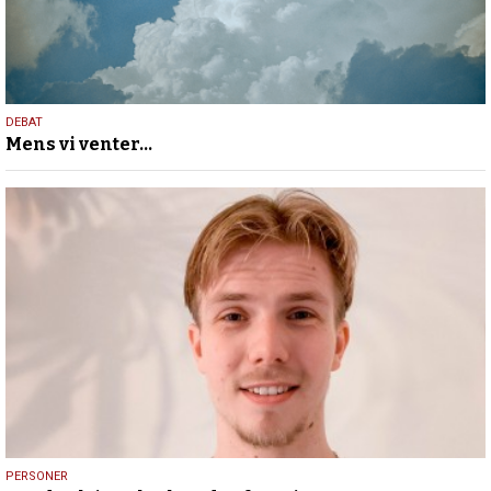
13.
DEBAT
Mens vi venter…
maj
2026
13.
PERSONER