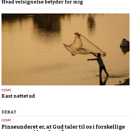
Hvad velsignelse betyder for mig
maj
2026
7.
DEBAT
Kast nettet ud
maj
2026
Debat
DEBAT
5.
DEBAT
august
Pinseunderet er, at Gud taler til os i forskellige