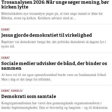
juni
Trosanalysen 2026: Når unge søger mening, bør
e
kirken lytte
2026
r
e
Bibelselskabets nye trosanalyse peger på, at især unge mænd er åbne for
L
Bibelen, troen og kirken. Kritikere advarer mod at…
æ
s
18.
DEBAT
m
maj
Jesus gjorde demokratiet til virkelighed
e
2026
r
Baptister var demokrater længe før, det politiske demokrati så dagens lys i
e
nyere tid.
18.
DEBAT
maj
Sociale medier udvisker de bånd, der binder os
sammen
2026
At have ret til sin egen opmærksomhed burde være en fundamental frihed.
Men i dag er det langt fra tilfældet.
18.
DEBAT
,
KIRKELIV
maj
Demokrati som samtale
2026
Kongregationalismen har været den gennemgående organisationsform i
danske baptistmenigheder. Den er besværlig og langsom – og til diskussion.