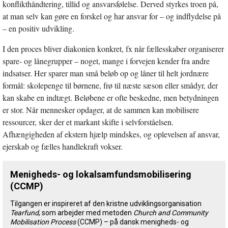
konflikthåndtering, tillid og ansvarsfølelse. Derved styrkes troen på,
at man selv kan gøre en forskel og har ansvar for – og indflydelse på
– en positiv udvikling.
I den proces bliver diakonien konkret, fx når fællesskaber organiserer
spare- og lånegrupper – noget, mange i forvejen kender fra andre
indsatser. Her sparer man små beløb op og låner til helt jordnære
formål: skolepenge til børnene, frø til næste sæson eller smådyr, der
kan skabe en indtægt. Beløbene er ofte beskedne, men betydningen
er stor. Når mennesker opdager, at de sammen kan mobilisere
ressourcer, sker der et markant skifte i selvforståelsen.
Afhængigheden af ekstern hjælp mindskes, og oplevelsen af ansvar,
ejerskab og fælles handlekraft vokser.
Menigheds- og lokalsamfundsmobilisering
(CCMP)
Tilgangen er inspireret af den kristne udviklingsorganisation
Tearfund
, som arbejder med metoden
Church and Community
Mobilisation Process
(CCMP) – på dansk menigheds- og