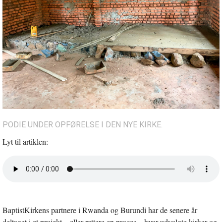
PODIE UNDER OPFØRELSE I DEN NYE KIRKE.
Lyt til artiklen:
Åbn
lyd
i
nyt
vindue
BaptistKirkens partnere i Rwanda og Burundi har de senere år
deltaget i et projekt – eller rettere en proces – hvor udvalgte kirker og