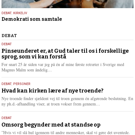
18.
DEBAT
,
KIRKELIV
Demokrati som samtale
maj
2026
Debat
DEBAT
5.
DEBAT
august
Pinseunderet er, at Gud taler til os i forskellige
sprog, som vi kan forstå
2026
For snart 25 år siden var jeg på én af mine første retræter i Sverige med
L
Magnus Malm som åndelig…
æ
s
25.
DEBAT
,
PERSONER
m
juli
Hvad kan kirken lære af nye troende?
e
2026
r
Nye troende finder sjældent vej til troen gennem én afgørende beslutning. En
e
L
ny ph.d.-afhandling viser, at troen vokser frem gennem…
æ
s
9.
DEBAT
m
juli
Omsorg begynder med at standse op
e
2026
r
”Hvis vi vil slå hul igennem til andre mennesker, skal vi gøre det uventede.