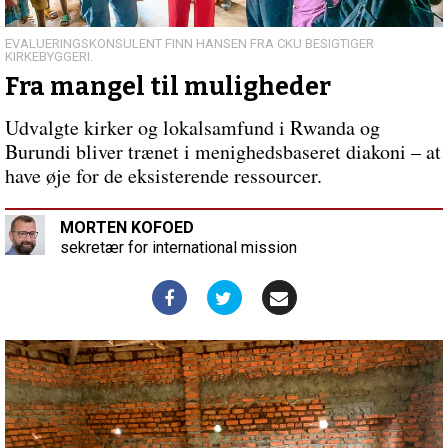
Hylleberg
bliver
80
EVALUERINGSKONSULENT FINN HANSEN FRA CKU BESIGTIGER
KIRKEBYGGERI.
år
Forrige
Fra mangel til muligheder
indlæg:
Hvad
Udvalgte kirker og lokalsamfund i Rwanda og
velsignelse
betyder
Burundi bliver trænet i menighedsbaseret diakoni – at
for
have øje for de eksisterende ressourcer.
mig
MORTEN KOFOED
sekretær for international mission