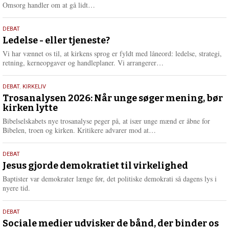
e
L
Omsorg handler om at gå lidt…
æ
s
10.
DEBAT
m
juni
Ledelse - eller tjeneste?
e
2026
r
Vi har vænnet os til, at kirkens sprog er fyldt med låneord: ledelse, strategi,
e
L
retning, kerneopgaver og handleplaner. Vi arrangerer…
æ
s
2.
DEBAT
,
KIRKELIV
m
juni
Trosanalysen 2026: Når unge søger mening, bør
e
kirken lytte
2026
r
e
Bibelselskabets nye trosanalyse peger på, at især unge mænd er åbne for
L
Bibelen, troen og kirken. Kritikere advarer mod at…
æ
s
18.
DEBAT
m
maj
Jesus gjorde demokratiet til virkelighed
e
2026
r
Baptister var demokrater længe før, det politiske demokrati så dagens lys i
e
nyere tid.
18.
DEBAT
maj
Sociale medier udvisker de bånd, der binder os