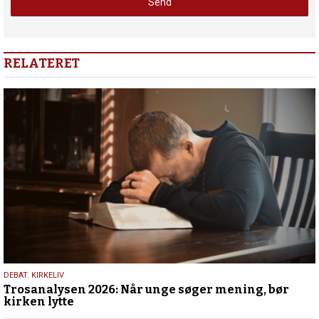
RELATERET
2.
DEBAT
,
KIRKELIV
Trosanalysen 2026: Når unge søger mening, bør
juni
kirken lytte
2026