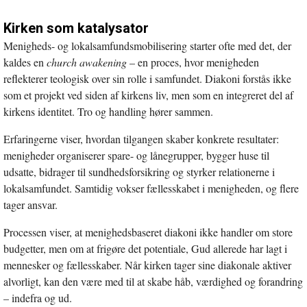
Kirken som katalysator
Menigheds- og lokalsamfundsmobilisering starter ofte med det, der
kaldes en
church awakening
– en proces, hvor menigheden
reflekterer teologisk over sin rolle i samfundet. Diakoni forstås ikke
som et projekt ved siden af kirkens liv, men som en integreret del af
kirkens identitet. Tro og handling hører sammen.
Erfaringerne viser, hvordan tilgangen skaber konkrete resultater:
menigheder organiserer spare- og lånegrupper, bygger huse til
udsatte, bidrager til sundhedsforsikring og styrker relationerne i
lokalsamfundet. Samtidig vokser fællesskabet i menigheden, og flere
tager ansvar.
Processen viser, at menighedsbaseret diakoni ikke handler om store
budgetter, men om at frigøre det potentiale, Gud allerede har lagt i
mennesker og fællesskaber. Når kirken tager sine diakonale aktiver
alvorligt, kan den være med til at skabe håb, værdighed og forandring
– indefra og ud.