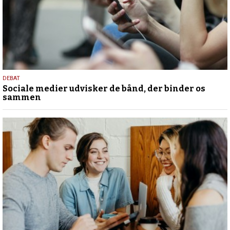
18.
DEBAT
Sociale medier udvisker de bånd, der binder os
maj
sammen
2026