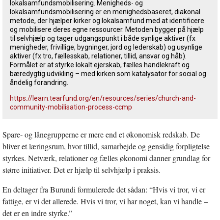
lokalsamfundsmobilisering. Menigheds- og
lokalsamfundsmobilisering er en menighedsbaseret, diakonal
metode, der hjælper kirker og lokalsamfund med at identificere
og mobilisere deres egne ressourcer. Metoden bygger på hjælp
til selvhjælp og tager udgangspunkt i både synlige aktiver (fx
menigheder, frivillige, bygninger, jord og lederskab) og usynlige
aktiver (fx tro, fællesskab, relationer, tillid, ansvar og håb).
Formålet er at styrke lokalt ejerskab, fælles handlekraft og
bæredygtig udvikling – med kirken som katalysator for social og
åndelig forandring.
https://learn.tearfund.org/en/resources/series/church-and-
community-mobilisation-process-ccmp
Spare- og lånegrupperne er mere end et økonomisk redskab. De
bliver et læringsrum, hvor tillid, samarbejde og gensidig forpligtelse
styrkes. Netværk, relationer og fælles økonomi danner grundlag for
større initiativer. Det er hjælp til selvhjælp i praksis.
En deltager fra Burundi formulerede det sådan: “Hvis vi tror, vi er
fattige, er vi det allerede. Hvis vi tror, vi har noget, kan vi handle –
det er en indre styrke.”