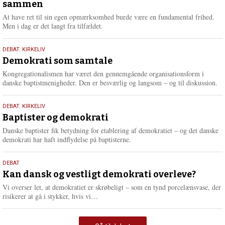
sammen
2026
At have ret til sin egen opmærksomhed burde være en fundamental frihed.
Men i dag er det langt fra tilfældet.
18.
DEBAT
,
KIRKELIV
maj
Demokrati som samtale
2026
Kongregationalismen har været den gennemgående organisationsform i
danske baptistmenigheder. Den er besværlig og langsom – og til diskussion.
18.
DEBAT
,
KIRKELIV
maj
Baptister og demokrati
2026
Danske baptister fik betydning for etablering af demokratiet – og det danske
demokrati har haft indflydelse på baptisterne.
18.
DEBAT
maj
Kan dansk og vestligt demokrati overleve?
2026
Vi overser let, at demokratiet er skrøbeligt – som en tynd porcelænsvase, der
L
risikerer at gå i stykker, hvis vi…
æ
s
m