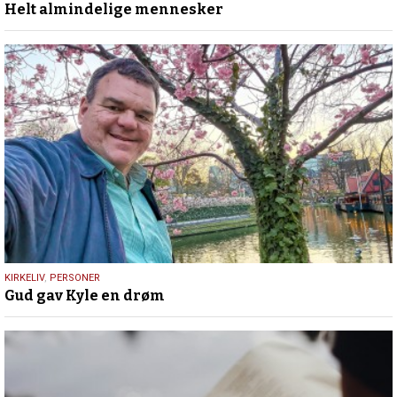
Helt almindelige mennesker
juli
2026
9.
KIRKELIV
,
PERSONER
Gud gav Kyle en drøm
juli
2026