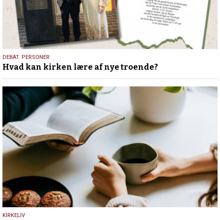
25.
DEBAT
,
PERSONER
Hvad kan kirken lære af nye troende?
juli
2026
9.
KIRKELIV