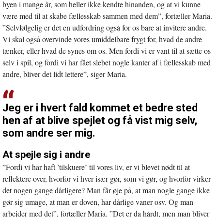
byen i mange år, som heller ikke kendte hinanden, og at vi kunne
være med til at skabe fællesskab sammen med dem”, fortæller Maria.
”Selvfølgelig er det en udfordring også for os bare at invitere andre.
Vi skal også overvinde vores umiddelbare frygt for, hvad de andre
tænker, eller hvad de synes om os. Men fordi vi er vant til at sætte os
selv i spil, og fordi vi har fået slebet nogle kanter af i fællesskab med
andre, bliver det lidt lettere”, siger Maria.
Jeg er i hvert fald kommet et bedre sted
hen af at blive spejlet og få vist mig selv,
som andre ser mig.
At spejle sig i andre
”Fordi vi har haft ’tilskuere’ til vores liv, er vi blevet nødt til at
reflektere over, hvorfor vi hver især gør, som vi gør, og hvorfor virker
det nogen gange dårligere? Man får øje på, at man nogle gange ikke
gør sig umage, at man er doven, har dårlige vaner osv. Og man
arbejder med det”, fortæller Maria. ”Det er da hårdt, men man bliver