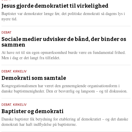
18.
m
maj
Jesus gjorde demokratiet til virkelighed
e
2026
r
Baptister var demokrater længe før, det politiske demokrati så dagens lys i
e
nyere tid.
18.
DEBAT
maj
Sociale medier udvisker de bånd, der binder os
sammen
2026
At have ret til sin egen opmærksomhed burde være en fundamental frihed.
Men i dag er det langt fra tilfældet.
18.
DEBAT
,
KIRKELIV
maj
Demokrati som samtale
2026
Kongregationalismen har været den gennemgående organisationsform i
danske baptistmenigheder. Den er besværlig og langsom – og til diskussion.
18.
DEBAT
,
KIRKELIV
maj
Baptister og demokrati
2026
Danske baptister fik betydning for etablering af demokratiet – og det danske
demokrati har haft indflydelse på baptisterne.