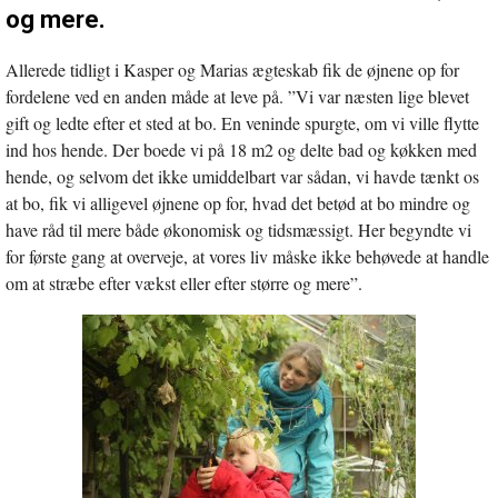
og mere.
Allerede tidligt i Kasper og Marias ægteskab fik de øjnene op for
fordelene ved en anden måde at leve på. ”Vi var næsten lige blevet
gift og ledte efter et sted at bo. En veninde spurgte, om vi ville flytte
ind hos hende. Der boede vi på 18 m2 og delte bad og køkken med
hende, og selvom det ikke umiddelbart var sådan, vi havde tænkt os
at bo, fik vi alligevel øjnene op for, hvad det betød at bo mindre og
have råd til mere både økonomisk og tidsmæssigt. Her begyndte vi
for første gang at overveje, at vores liv måske ikke behøvede at handle
om at stræbe efter vækst eller efter større og mere”.