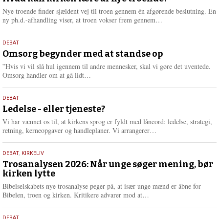
2026
r
Nye troende finder sjældent vej til troen gennem én afgørende beslutning. En
e
L
ny ph.d.-afhandling viser, at troen vokser frem gennem…
æ
s
9.
DEBAT
m
juli
Omsorg begynder med at standse op
e
2026
r
”Hvis vi vil slå hul igennem til andre mennesker, skal vi gøre det uventede.
e
L
Omsorg handler om at gå lidt…
æ
s
10.
DEBAT
m
juni
Ledelse - eller tjeneste?
e
2026
r
Vi har vænnet os til, at kirkens sprog er fyldt med låneord: ledelse, strategi,
e
L
retning, kerneopgaver og handleplaner. Vi arrangerer…
æ
s
2.
DEBAT
,
KIRKELIV
m
juni
Trosanalysen 2026: Når unge søger mening, bør
e
kirken lytte
2026
r
e
Bibelselskabets nye trosanalyse peger på, at især unge mænd er åbne for
L
Bibelen, troen og kirken. Kritikere advarer mod at…
æ
s
DEBAT