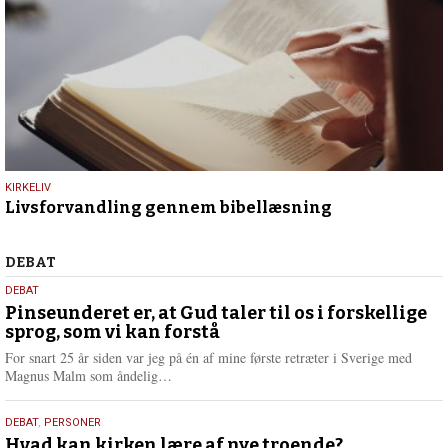
9.
KIRKELIV
Livsforvandling gennem bibellæsning
juli
2026
Debat
DEBAT
5.
DEBAT
august
Pinseunderet er, at Gud taler til os i forskellige
sprog, som vi kan forstå
2026
For snart 25 år siden var jeg på én af mine første retræter i Sverige med
L
Magnus Malm som åndelig…
æ
s
25.
DEBAT
,
PERSONER
m
juli
Hvad kan kirken lære af nye troende?
e