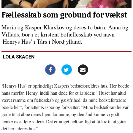
fuld
gang
Forrige
indlæg:
Fællesskab som grobund for vækst
Integration
er
Maria og Kasper Klarskov og deres to børn, Anna og
for
Villads, bor i et kristent bofællesskab ved navn
os
'Henrys Hus' i Tårs i Nordjylland.
alle
LOLA SKAGEN
‘Henrys Hus’ er oprindeligt Kaspers bedsteforældres hus. Her boede
hans morfar, Henry, indtil han døde for et år siden: ”Huset har altid
været ramme om fællesskab og gæstfrihed, da mine bedsteforældre
boede her”, fortæller Kasper og fortsætter: ”Mine bedsteforældre var
gode til at åbne deres hjem for andre, og den ånd kunne vi godt
tænke os at føre videre. Det er noget helt særligt at få lov til at gøre
det her i deres hus.”