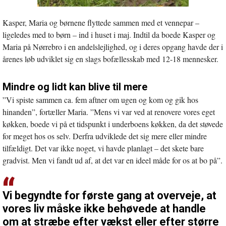
Kasper, Maria og børnene flyttede sammen med et vennepar –
ligeledes med to børn – ind i huset i maj. Indtil da boede Kasper og
Maria på Nørrebro i en andelslejlighed, og i deres opgang havde der i
årenes løb udviklet sig en slags bofællesskab med 12-18 mennesker.
Mindre og lidt kan blive til mere
”Vi spiste sammen ca. fem aftner om ugen og kom og gik hos
hinanden”, fortæller Maria. ”Mens vi var ved at renovere vores eget
køkken, boede vi på et tidspunkt i underboens køkken, da det støvede
for meget hos os selv. Derfra udviklede det sig mere eller mindre
tilfældigt. Det var ikke noget, vi havde planlagt – det skete bare
gradvist. Men vi fandt ud af, at det var en ideel måde for os at bo på”.
Vi begyndte for første gang at overveje, at
vores liv måske ikke behøvede at handle
om at stræbe efter vækst eller efter større