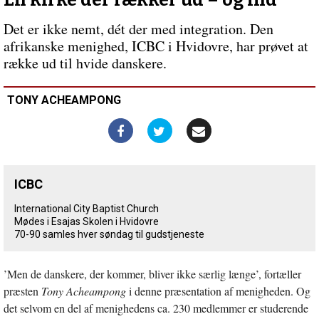
En kirke der rækker ud – og ind
børn
og
Det er ikke nemt, dét der med integration. Den
unge
Forrige
afrikanske menighed, ICBC i Hvidovre, har prøvet at
indlæg:
Platform
række ud til hvide danskere.
–
lær
TONY ACHEAMPONG
ny
discipelpraksis
på
Sommerstævnets
alternative
scene
ICBC
International City Baptist Church
Mødes i Esajas Skolen i Hvidovre
70-90 samles hver søndag til gudstjeneste
’Men de danskere, der kommer, bliver ikke særlig længe’, fortæller
præsten
Tony Acheampong
i denne præsentation af menigheden. Og
det selvom en del af menighedens ca. 230 medlemmer er studerende