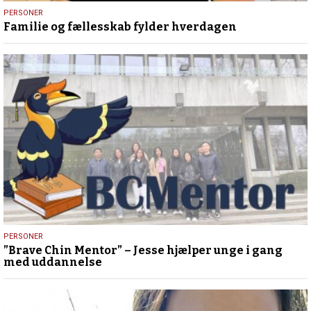
26.
PERSONER
Familie og fællesskab fylder hverdagen
juli
2023
16.
PERSONER
”Brave Chin Mentor” – Jesse hjælper unge i gang
maj
med uddannelse
2023