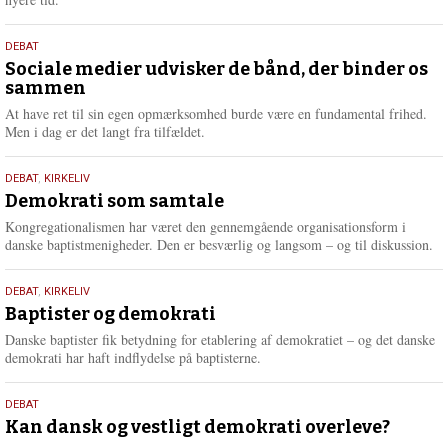
18.
DEBAT
maj
Sociale medier udvisker de bånd, der binder os
sammen
2026
At have ret til sin egen opmærksomhed burde være en fundamental frihed.
Men i dag er det langt fra tilfældet.
18.
DEBAT
,
KIRKELIV
maj
Demokrati som samtale
2026
Kongregationalismen har været den gennemgående organisationsform i
danske baptistmenigheder. Den er besværlig og langsom – og til diskussion.
18.
DEBAT
,
KIRKELIV
maj
Baptister og demokrati
2026
Danske baptister fik betydning for etablering af demokratiet – og det danske
demokrati har haft indflydelse på baptisterne.
18.
DEBAT
maj
Kan dansk og vestligt demokrati overleve?