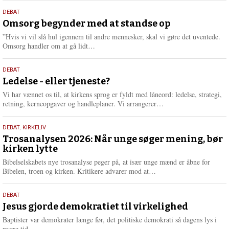
s
9.
DEBAT
m
juli
Omsorg begynder med at standse op
e
2026
r
”Hvis vi vil slå hul igennem til andre mennesker, skal vi gøre det uventede.
e
L
Omsorg handler om at gå lidt…
æ
s
10.
DEBAT
m
juni
Ledelse - eller tjeneste?
e
2026
r
Vi har vænnet os til, at kirkens sprog er fyldt med låneord: ledelse, strategi,
e
L
retning, kerneopgaver og handleplaner. Vi arrangerer…
æ
s
2.
DEBAT
,
KIRKELIV
m
juni
Trosanalysen 2026: Når unge søger mening, bør
e
kirken lytte
2026
r
e
Bibelselskabets nye trosanalyse peger på, at især unge mænd er åbne for
L
Bibelen, troen og kirken. Kritikere advarer mod at…
æ
s
18.
DEBAT
m
maj
Jesus gjorde demokratiet til virkelighed
e
2026
r
Baptister var demokrater længe før, det politiske demokrati så dagens lys i
e
nyere tid.