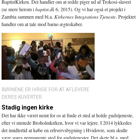
BaptistKirken. Det handler om at redde piger ud af Trokosi-slaveri
(se mere herom i
baptist.dk
6, 2015). Og vi har også et projekt i
Zambia sammen med bl.a.
Kirkernes Integrations Tjeneste
. Projektet
handler om at tale mod barne-ægteskaber.
BØRNENE ER IVRIGE FOR AT AFLEVERE
DERES KUVERTER.
Stadig ingen kirke
Det har ikke været nemt for os at finde et sted at holde gudstjeneste,
efter vi mistede Broholmkirken, hvor vi var lejere. I 2014 lykkedes
det imidlertid at købe en erhvervsbygning i Hvidovre, som skulle
være vores permanente sted for gudstjenester. Det skete bl.a. med