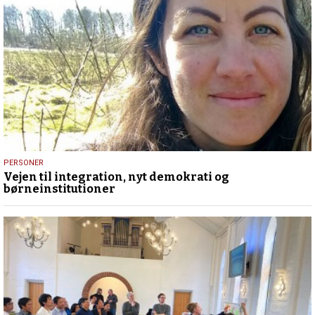
21.
PERSONER
Vejen til integration, nyt demokrati og
april
børneinstitutioner
2023