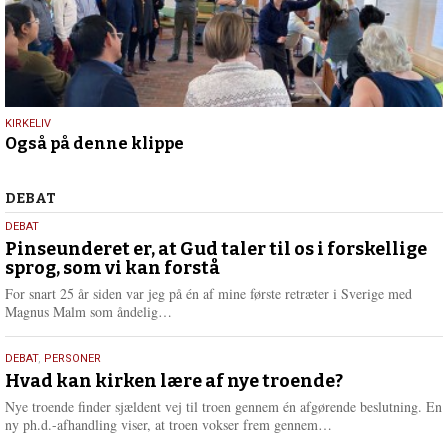
21.
KIRKELIV
Også på denne klippe
april
2023
Debat
DEBAT
5.
DEBAT
august
Pinseunderet er, at Gud taler til os i forskellige
sprog, som vi kan forstå
2026
For snart 25 år siden var jeg på én af mine første retræter i Sverige med
L
Magnus Malm som åndelig…
æ
s
25.
DEBAT
,
PERSONER
m
juli
Hvad kan kirken lære af nye troende?
e
2026
r
Nye troende finder sjældent vej til troen gennem én afgørende beslutning. En
e
L
ny ph.d.-afhandling viser, at troen vokser frem gennem…
æ