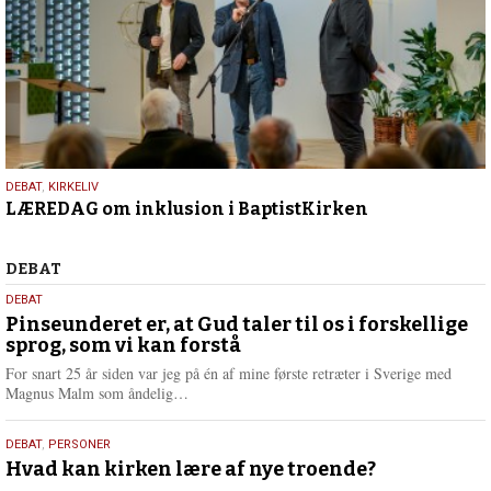
13.
DEBAT
,
KIRKELIV
LÆREDAG om inklusion i BaptistKirken
maj
2026
Debat
DEBAT
5.
DEBAT
august
Pinseunderet er, at Gud taler til os i forskellige
sprog, som vi kan forstå
2026
For snart 25 år siden var jeg på én af mine første retræter i Sverige med
L
Magnus Malm som åndelig…
æ
s
25.
DEBAT
,
PERSONER
m
juli
Hvad kan kirken lære af nye troende?
e
r