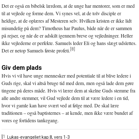
Det er også en bibelsk lærdom, at de unge har mentorer, som er med
til at vejlede og forme dem. Vi synes vel, at de tolv disciple er
heldige, at de oplæres af Mesteren selv. Hvilken kristen er ikke lidt
misundelig på dem? Timotheus har Paulus, både når de er sammen
på rejser, og når de er adskilt igennem breve og vejledninger. Heller
ikke vejlederne er perfekte. Samuels leder Eli og hans slægt udslettes.
[8]
Det er netop Samuels første profeti.
Giv dem plads
Hvis vi vil have unge mennesker med potentiale til at blive ledere i
Guds rige, skal vi altså bruge tid med dem, men også lade dem gøre
tingene på deres måde. Hvis vi lærer dem at skelne Guds stemme fra
alle andre stemmer, vil Gud vejlede dem til at være ledere i en tid,
hvor vi gamle kan have svært ved at følge med. De skal lære
traditionen – også baptisternes – at kende, men ikke være bundet af
vores og fortidens tankegang.
[1]
Lukas-evangeliet kap.8, vers 1-3