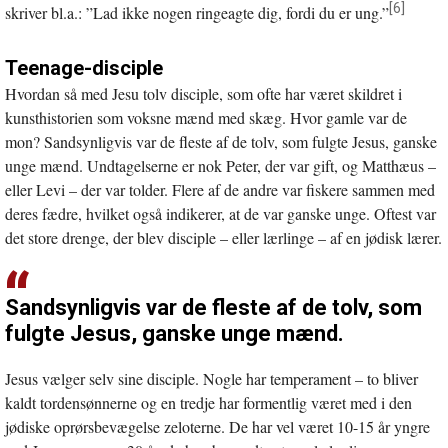
[6]
skriver bl.a.: ”Lad ikke nogen ringeagte dig, fordi du er ung.”
Teenage-disciple
Hvordan så med Jesu tolv disciple, som ofte har været skildret i
kunsthistorien som voksne mænd med skæg. Hvor gamle var de
mon? Sandsynligvis var de fleste af de tolv, som fulgte Jesus, ganske
unge mænd. Undtagelserne er nok Peter, der var gift, og Matthæus –
eller Levi – der var tolder. Flere af de andre var fiskere sammen med
deres fædre, hvilket også indikerer, at de var ganske unge. Oftest var
det store drenge, der blev disciple – eller lærlinge – af en jødisk lærer.
Sandsynligvis var de fleste af de tolv, som
fulgte Jesus, ganske unge mænd.
Jesus vælger selv sine disciple. Nogle har temperament – to bliver
kaldt tordensønnerne og en tredje har formentlig været med i den
jødiske oprørsbevægelse zeloterne. De har vel været 10-15 år yngre