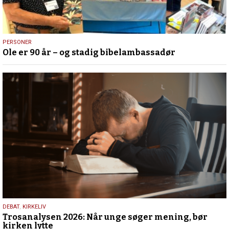
12.
PERSONER
Ole er 90 år – og stadig bibelambassadør
juli
2026
2.
DEBAT
,
KIRKELIV
Trosanalysen 2026: Når unge søger mening, bør
juni
kirken lytte