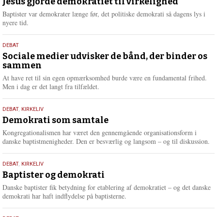
maj
Jesus gjorde demokratiet til virkelighed
e
2026
r
Baptister var demokrater længe før, det politiske demokrati så dagens lys i
e
nyere tid.
18.
DEBAT
maj
Sociale medier udvisker de bånd, der binder os
sammen
2026
At have ret til sin egen opmærksomhed burde være en fundamental frihed.
Men i dag er det langt fra tilfældet.
18.
DEBAT
,
KIRKELIV
maj
Demokrati som samtale
2026
Kongregationalismen har været den gennemgående organisationsform i
danske baptistmenigheder. Den er besværlig og langsom – og til diskussion.
18.
DEBAT
,
KIRKELIV
maj
Baptister og demokrati
2026
Danske baptister fik betydning for etablering af demokratiet – og det danske
demokrati har haft indflydelse på baptisterne.