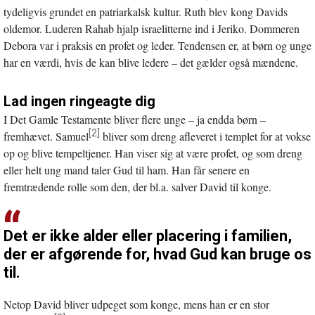
tydeligvis grundet en patriarkalsk kultur. Ruth blev kong Davids
oldemor. Luderen Rahab hjalp israelitterne ind i Jeriko. Dommeren
Debora var i praksis en profet og leder. Tendensen er, at børn og unge
har en værdi, hvis de kan blive ledere – det gælder også mændene.
Lad ingen ringeagte dig
I Det Gamle Testamente bliver flere unge – ja endda børn –
[2]
fremhævet. Samuel
bliver som dreng afleveret i templet for at vokse
op og blive tempeltjener. Han viser sig at være profet, og som dreng
eller helt ung mand taler Gud til ham. Han får senere en
fremtrædende rolle som den, der bl.a. salver David til konge.
Det er ikke alder eller placering i familien,
der er afgørende for, hvad Gud kan bruge os
til.
Netop David bliver udpeget som konge, mens han er en stor