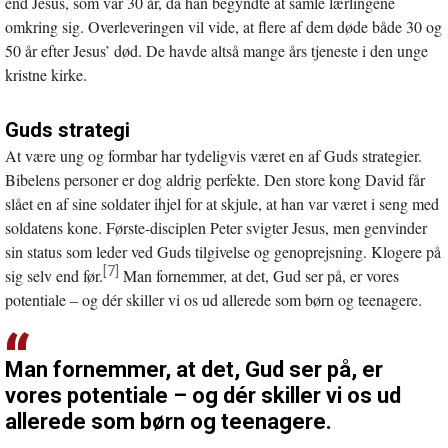
end Jesus, som var 30 år, da han begyndte at samle lærlingene
omkring sig. Overleveringen vil vide, at flere af dem døde både 30 og
50 år efter Jesus’ død. De havde altså mange års tjeneste i den unge
kristne kirke.
Guds strategi
At være ung og formbar har tydeligvis været en af Guds strategier.
Bibelens personer er dog aldrig perfekte. Den store kong David får
slået en af sine soldater ihjel for at skjule, at han var været i seng med
soldatens kone. Første-disciplen Peter svigter Jesus, men genvinder
sin status som leder ved Guds tilgivelse og genoprejsning. Klogere på
[7]
sig selv end før.
Man fornemmer, at det, Gud ser på, er vores
potentiale – og dér skiller vi os ud allerede som børn og teenagere.
Man fornemmer, at det, Gud ser på, er
vores potentiale – og dér skiller vi os ud
allerede som børn og teenagere.