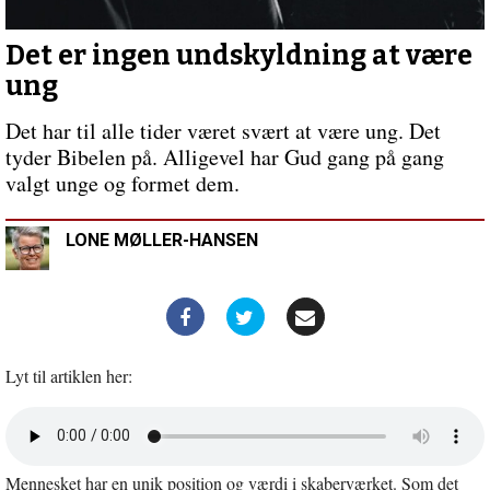
med
nogen
om
Det er ingen undskyldning at være
deres
ung
problemer
Forrige
indlæg:
Det har til alle tider været svært at være ung. Det
Brug
tyder Bibelen på. Alligevel har Gud gang på gang
kirkens
valgt unge og formet dem.
styrker
LONE MØLLER-HANSEN
Lyt til artiklen her:
Åbn
lyd
i
Mennesket har en unik position og værdi i skaberværket. Som det
nyt