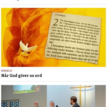
2026
23.
KIRKELIV
Når Gud giver os ord
maj
2026