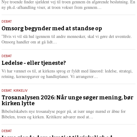
2026
Nye troende finder sjældent vej til troen gennem én afgørende beslutning. En
e
L
ny ph.d.-afhandling viser, at troen vokser frem gennem…
æ
s
9.
DEBAT
m
juli
Omsorg begynder med at standse op
e
2026
r
”Hvis vi vil slå hul igennem til andre mennesker, skal vi gøre det uventede.
e
L
Omsorg handler om at gå lidt…
æ
s
10.
DEBAT
m
juni
Ledelse - eller tjeneste?
e
2026
r
Vi har vænnet os til, at kirkens sprog er fyldt med låneord: ledelse, strategi,
e
L
retning, kerneopgaver og handleplaner. Vi arrangerer…
æ
s
2.
DEBAT
,
KIRKELIV
m
juni
Trosanalysen 2026: Når unge søger mening, bør
e
kirken lytte
2026
r
e
Bibelselskabets nye trosanalyse peger på, at især unge mænd er åbne for
L
Bibelen, troen og kirken. Kritikere advarer mod at…
æ
s
18.
DEBAT
m