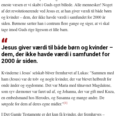
vindue
eneste væsen er vi skabt i Guds eget billede. Alle mennesker! Noget
af det revolutionerende ved Jesus er, at han giver værdi til både børn
og kvinder – dem, der ikke havde værdi i samfundet for 2000 år
siden. Børnene sætter han i centrum flere gange og siger, at vi skal
tage imod Guds rige ligesom et lille barn.
Jesus giver værdi til både børn og kvinder –
dem, der ikke havde værdi i samfundet for
2000 år siden.
Kvinderne i Jesus’ selskab bliver fremhævet af Lukas: ”Sammen med
ham (Jesus) var de tolv og nogle kvinder, der var blevet helbredt for
onde ånder og sygdomme. Det var Maria med tilnavnet Magdalene,
som syv dæmoner var faret ud af, og Johanna, der var gift med Kuza,
en embedsmand hos Herodes, og Susanna og mange andre. De
[1]
sørgede for dem af deres egne midler.”
I Det Gamle Testamente er det kun få kvinder, der fremhæves –