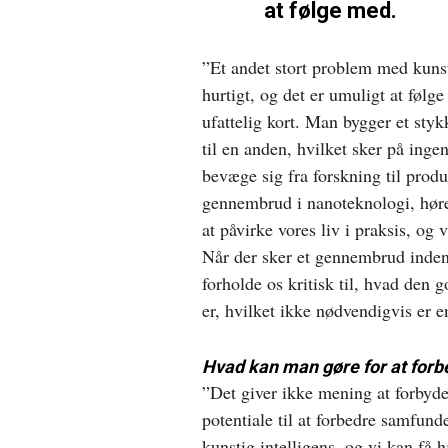
at følge med.
”Et andet stort problem med kunsti
hurtigt, og det er umuligt at følg
ufattelig kort. Man bygger et styk
til en anden, hvilket sker på ingen
bevæge sig fra forskning til produk
gennembrud i nanoteknologi, hører
at påvirke vores liv i praksis, og 
Når der sker et gennembrud inden fo
forholde os kritisk til, hvad den 
er, hvilket ikke nødvendigvis er e
Hvad kan man gøre for at forb
”Det giver ikke mening at forbyde
potentiale til at forbedre samfund
kunstig intelligens, og vi kan få h