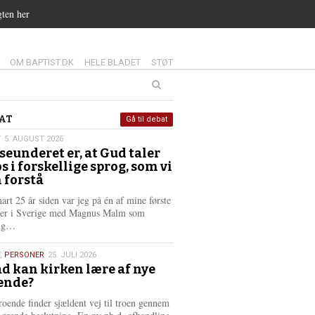
gten her
14.0:
15.0:
16.0:
OM BAPTIST.DK
HELE BLADET
STØT
at
AT
Gå til debat
T
5. AUGUST 2026
seunderet er, at Gud taler
st
os i forskellige sprog, som vi
6
 forstå
nart 25 år siden var jeg på én af mine første
ter i Sverige med Magnus Malm som
L
lig…
æ
s
,
PERSONER
25. JULI 2026
m
d kan kirken lære af nye
e
ende?
6
r
e
roende finder sjældent vej til troen gennem