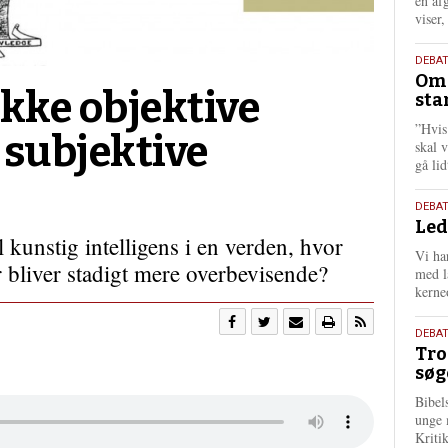
én af
viser
9.
DEBA
Oms
juli
ikke objektive
sta
202
”Hvis
 subjektive
skal 
gå li
10.
DEBA
Led
juni
 kunstig intelligens i en verden, hvor
202
Vi har
 bliver stadigt mere overbevisende?
med lå
kerne
2.
DEBAT
Tro
juni
søg
202
Bibel
unge 
Kriti