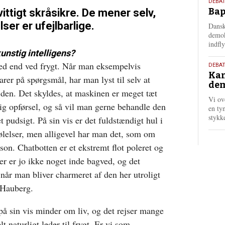
18.
DEBAT
Bap
ittigt skråsikre. De mener selv,
maj
202
ser er ufejlbarlige.
Dansk
demok
indfly
kunstig intelligens?
 sted end ved frygt. Når man eksempelvis
18.
DEBA
Kan
maj
rer på spørgsmål, har man lyst til selv at
dem
202
den. Det skyldes, at maskinen er meget tæt
Vi ov
ig opførsel, og så vil man gerne behandle den
en tyn
stykk
pudsigt. På sin vis er det fuldstændigt hul i
ølelser, men alligevel har man det, som om
son. Chatbotten er et ekstremt flot poleret og
er er jo ikke noget inde bagved, og det
år man bliver charmeret af den her utroligt
 Hauberg.
 på sin vis minder om liv, og det rejser mange
 naturligt leder til frygt. Er vi som