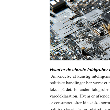
Hvad er de største faldgruber 
”Anvendelse af kunstig intelligens
politiske handlinger har været et 
fokus på det. En anden faldgrube 
varedeklaration. Hvem er afsend
er censureret efter kinesiske nor
politisk styret. Det er relativt n