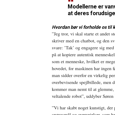
Modellerne er vanv
at deres forudsigel
Hvordan bør vi forholde os til 
”Jeg tror, vi skal starte et andet
skriver med en chatbot, og den sva
svare: ’Tak’ og engagere sig med 
på at kopiere autentisk menneskel
som et menneske, hvilket er meget 
hovedet, for maskinen har ingen f
man sidder overfor en virkelig per
overbevisende spejlbillede, men d
kommer man nemt til at glemme, n
veltalende robot”, uddyber Søren
”Vi har skabt noget kunstigt, der
spørgsmål og overvejelser, som helt