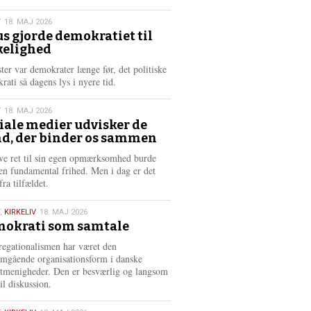
æ
s
T
18. MAJ 2026
m
us gjorde demokratiet til
e
kelighed
6
r
e
ster var demokrater længe før, det politiske
rati så dagens lys i nyere tid.
T
18. MAJ 2026
iale medier udvisker de
d, der binder os sammen
6
ve ret til sin egen opmærksomhed burde
en fundamental frihed. Men i dag er det
fra tilfældet.
,
KIRKELIV
18. MAJ 2026
okrati som samtale
6
egationalismen har været den
mgående organisationsform i danske
stmenigheder. Den er besværlig og langsom
il diskussion.