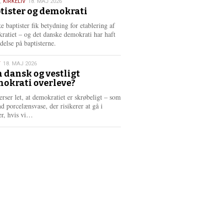
,
KIRKELIV
18. MAJ 2026
tister og demokrati
6
e baptister fik betydning for etablering af
ratiet – og det danske demokrati har haft
delse på baptisterne.
T
18. MAJ 2026
 dansk og vestligt
okrati overleve?
6
erser let, at demokratiet er skrøbeligt – som
d porcelænsvase, der risikerer at gå i
L
er, hvis vi…
æ
s
m
e
r
e