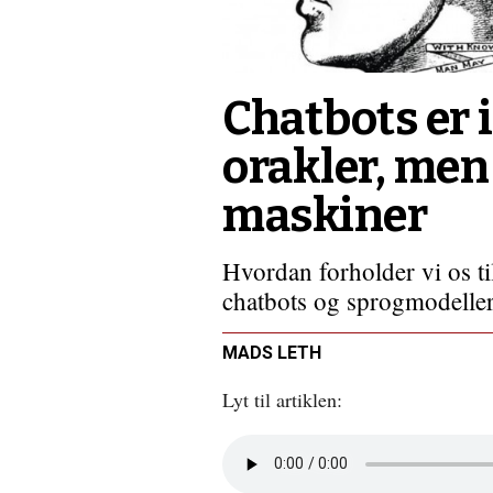
Chatbots er 
orakler, men
maskiner
Hvordan forholder vi os til
chatbots og sprogmodeller
MADS LETH
Lyt til artiklen:
Åbn
lyd
i