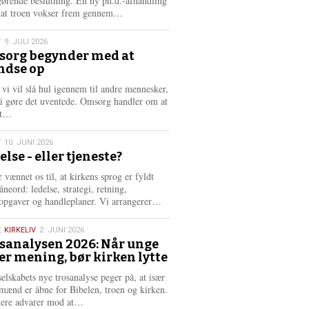
gørende beslutning. En ny ph.d.-afhandling
L
, at troen vokser frem gennem…
æ
s
T
9. JULI 2026
m
org begynder med at
e
ndse op
6
r
e
 vi vil slå hul igennem til andre mennesker,
vi gøre det uventede. Omsorg handler om at
L
dt…
æ
s
T
10. JUNI 2026
m
else - eller tjeneste?
e
6
r
 vænnet os til, at kirkens sprog er fyldt
e
neord: ledelse, strategi, retning,
L
opgaver og handleplaner. Vi arrangerer…
æ
s
,
KIRKELIV
2. JUNI 2026
m
sanalysen 2026: Når unge
e
er mening, bør kirken lytte
6
r
e
selskabets nye trosanalyse peger på, at især
mænd er åbne for Bibelen, troen og kirken.
L
kere advarer mod at…