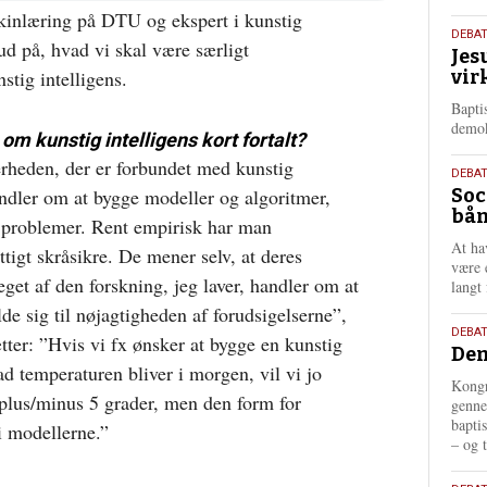
kinlæring på DTU og ekspert i kunstig
18.
DEBA
ud på, hvad vi skal være særligt
Jes
maj
tig intelligens.
vir
202
Bapti
demok
m kunstig intelligens kort fortalt?
erheden, der er forbundet med kunstig
18.
DEBA
handler om at bygge modeller og algoritmer,
Soc
maj
bån
202
e problemer. Rent empirisk har man
At ha
ttigt skråsikre. De mener selv, at deres
være 
eget af den forskning, jeg laver, handler om at
langt 
lde sig til nøjagtigheden af forudsigelserne”,
18.
DEBAT
tter: ”Hvis vi fx ønsker at bygge en kunstig
Dem
maj
vad temperaturen bliver i morgen, vil vi jo
202
Kongr
 plus/minus 5 grader, men den form for
genne
bapti
i modellerne.”
– og t