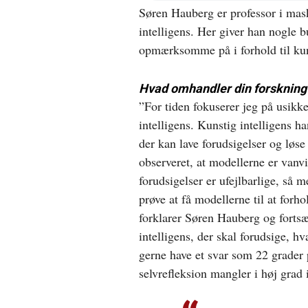
Søren Hauberg er professor i mas
nyt
vindue
intelligens. Her giver han nogle b
opmærksomme på i forhold til kuns
Hvad omhandler din forskning o
”For tiden fokuserer jeg på usikk
intelligens. Kunstig intelligens 
der kan lave forudsigelser og løs
observeret, at modellerne er vanvi
forudsigelser er ufejlbarlige, så m
prøve at få modellerne til at forho
forklarer Søren Hauberg og fortsæ
intelligens, der skal forudsige, h
gerne have et svar som 22 grader
selvrefleksion mangler i høj grad 