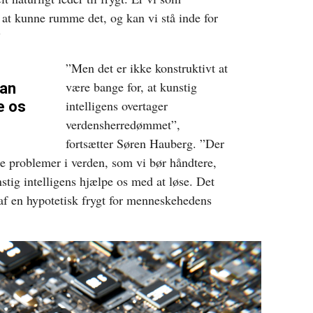
at kunne rumme det, og kan vi stå inde for
”
”Men det er ikke konstruktivt at
være bange for, at kunstig
kan
intelligens overtager
e os
verdensherredømmet”,
fortsætter Søren Hauberg. ”Der
e problemer i verden, som vi bør håndtere,
tig intelligens hjælpe os med at løse. Det
 af en hypotetisk frygt for menneskehedens