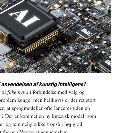
i anvendelsen af kunstig intelligens?
 til
fake news
i forbindelse med valg og
problem længe, men heldigvis er der ret stort
er, at sprogmodeller ofte lanceres uden en
er? Der er kommet en ny kinesisk model, som
mer og temmelig sikkert også i høj grad
emt for os i Vesten at gennemskue.