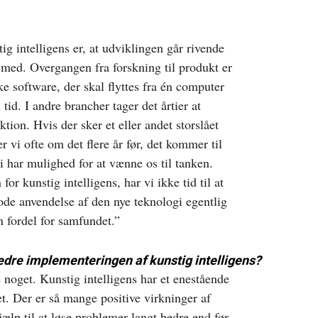
g intelligens er, at udviklingen går rivende
e med. Overgangen fra forskning til produkt er
ke software, der skal flyttes fra én computer
 tid. I andre brancher tager det årtier at
tion. Hvis der sker et eller andet storslået
 vi ofte om det flere år før, det kommer til
vi har mulighed for at vænne os til tanken.
r kunstig intelligens, har vi ikke tid til at
gode anvendelse af den nye teknologi egentlig
n fordel for samfundet.”
edre implementeringen af kunstig intelligens?
 noget. Kunstig intelligens har et enestående
et. Der er så mange positive virkninger af
jælp til at løse problemer langt bedre end før.